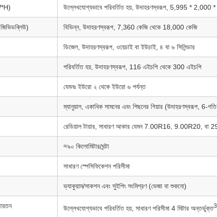
*W*H)
উল্লেখযোগ্যভাবে পরিবর্তিত হয়, উদাহরণস্বরূপ, 5,995 * 2,00
জিভিডব্লিউ)
বিভিন্ন, উদাহরণস্বরূপ, 7,360 কেজি থেকে 18,000 কেজি
ডিজেল, উদাহরণস্বরূপ, ওয়েচাই বা ইউচাই, ৪ বা ৬ সিলিন্ডার
পরিবর্তিত হয়, উদাহরণস্বরূপ, 116 এইচপি থেকে 300 এইচপি
যেমনঃ ইউরো ২ থেকে ইউরো ৬ পর্যন্ত
ম্যানুয়াল, একাধিক সামনের এবং পিছনের গিয়ার (উদাহরণস্বরূপ, 6-গত
রেডিয়াল টায়ার, সাধারণ আকার যেমন 7.00R16, 9.00R20, ব
≈৯০ কিলোমিটার/ঘন্টা
সাধারণ স্পেসিফিকেশন পরিসীমা
ভ্যাকুয়াম/সাকশন এবং সুইপিং সংমিশ্রণ (ভেজা বা শুকনো)
 আয়তন
3
উল্লেখযোগ্যভাবে পরিবর্তিত হয়, সাধারণ পরিসীমা 4 মিটার অন্তর্ভুক্ত