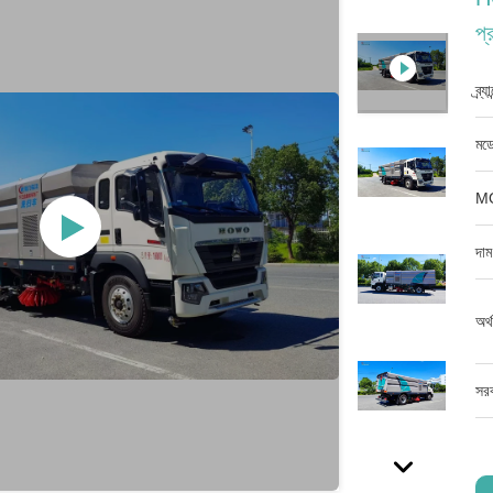
প্
ব্র্
মডে
M
দাম
অর্
সরব