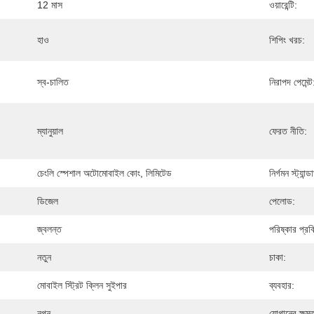
12 মাস
ওয়ারেন্টি:
হাও
শিপিং খরচ:
স্ব-চালিত
নিরাপদ পেমেন্ট
ম্যানুয়াল
ফেরত নীতি:
চেংলি স্পেশাল অটোমোবাইল কোং, লিমিটেড
নির্গমন স্ট্যান্ডা
ডিজেল
পেলোড:
জ্বলন্ত
পরিষ্কার প্রক্
নতুন
চাকা:
মোবাইল স্ট্রিট ক্লিন সুইপার
ব্যবহার:
নগ্ন
যোগানের ক্ষমত