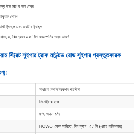
ন্য উচ্চ চাপের জল স্প্রে
যাকুয়াম শোষণ
ডাস্ট ট্যাঙ্ক এবং ওয়াটার ট্যাঙ্ক
াসড়ক, বিমানবন্দর এবং শিল্প অঞ্চলগুলির জন্য আদর্শ
 স্ট্রিট সুইপার ট্রাক মাউন্টড রোড সুইপার প্রস্তুতকারক
রণ):
সাধারণ স্পেসিফিকেশন পরিসীমা
সিনোট্রাক হাও
৪*২ অথবা ৬*৪
HOWO একক সারিতে, দিন ক্যাব, এ / সি (এয়ার কন্ডিশনার)