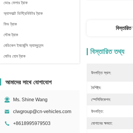
ভেঙে ফেলার ট্রাক
অ্যাসফাল্ট ডিস্ট্রিবিউটর ট্রাক
ফিড ট্রাক
বিস্তারিত
স্টেজ ট্রাক
মেডিকেল ইমার্জেন্সি অ্যাম্বুলেন্স
বিস্তারিত তথ্য
মোটর হোম ট্রাক
উৎপত্তি স্থল:
আমাদের সাথে যোগাযোগ
বৈশিষ্ট্য:
Ms. Shine Wang
স্পেসিফিকেশন:
clwgroup@cn-vehicles.com
উৎপত্তি:
+8618995979503
যোগানের ক্ষমতা: