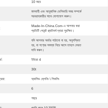
10 বছর
মালবাহী এবং আনুমানিক ডেলিভারি সময় সম্পর্কে 
সরবরাহকারীর সাথে যোগাযোগ করুন।
Made-In-China.com-এ আপনার করা 
:
প্রতিটি পেমেন্ট প্ল্যাটফর্ম দ্বারা সুরক্ষিত।
যদি আপনার অর্ডার পাঠানো না হয়, অনুপস্থিত 
হয়, বা পণ্যের সমস্যা নিয়ে আসে তাহলে ফেরত 
দাবি করুন।
র্ড:
ইউরো 4
30t
রিয়া:
অ্যাসিড ক্লেনিং \ পিকলিং
6
শহুরে
া:
প্রতি মাসে 10 ইউনিট