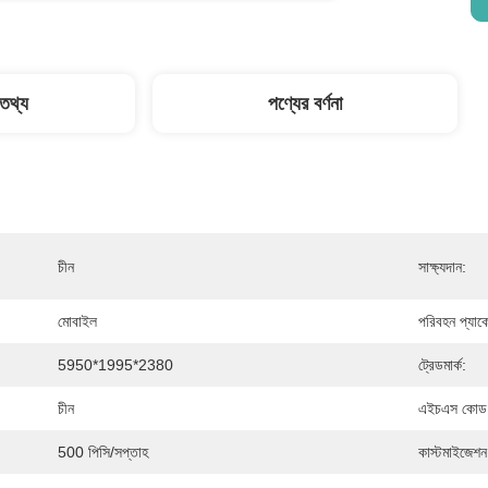
 তথ্য
পণ্যের বর্ণনা
চীন
সাক্ষ্যদান:
মোবাইল
পরিবহন প্যাক
5950*1995*2380
ট্রেডমার্ক:
চীন
এইচএস কোড
500 পিসি/সপ্তাহ
কাস্টমাইজেশন