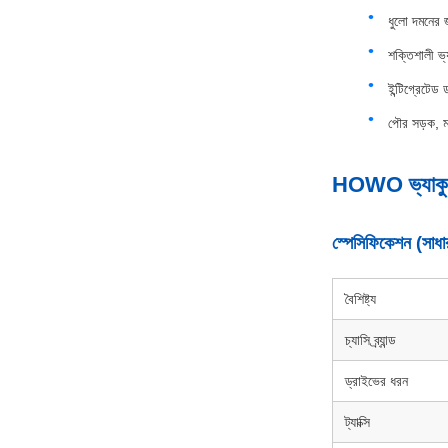
ধুলো দমনের জ
শক্তিশালী ভ্
ইন্টিগ্রেটেড 
পৌর সড়ক, মহ
HOWO ভ্যাকুয়াম
স্পেসিফিকেশন (সাধা
বৈশিষ্ট্য
চ্যাসি ব্র্যান্ড
ড্রাইভের ধরন
ট্যাক্সি