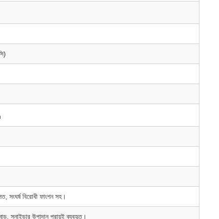
সি)
h
লিত, সংঘর্ষ বিরোধী ফাংশন সহ।
মোড, স্নাইডার উপাদান প্রায়ই ব্যবহৃত।