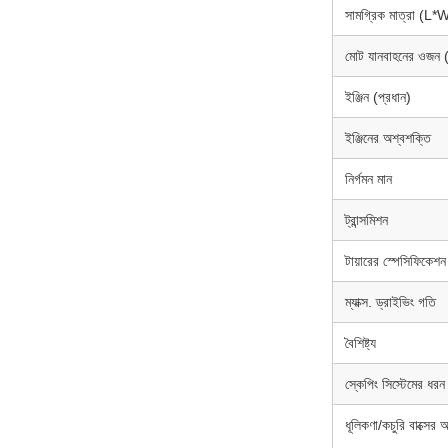
সামগ্রিক মাত্রা (L
মোট যানবাহনের ওজন (
ইঞ্জিন (প্রধান)
ইঞ্জিনের অশ্বশক্তি
নির্গমন মান
ট্রান্সমিশন
টায়ারের স্পেসিফিকেশন
ম্যাক্স. ড্রাইভিং গতি
বৈশিষ্ট্য
স্কেপিং সিস্টেমের ধরন
ধূলিকণা/কচুরি বাক্সের