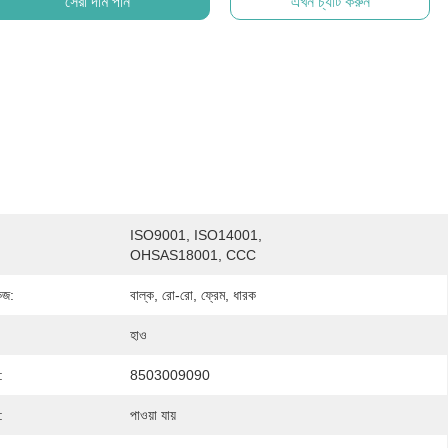
সেরা দাম পান
এখন চ্যাট করুন
ISO9001, ISO14001, 
OHSAS18001, CCC
েজ:
বাল্ক, রো-রো, ফ্রেম, ধারক
হাও
:
8503009090
:
পাওয়া যায়