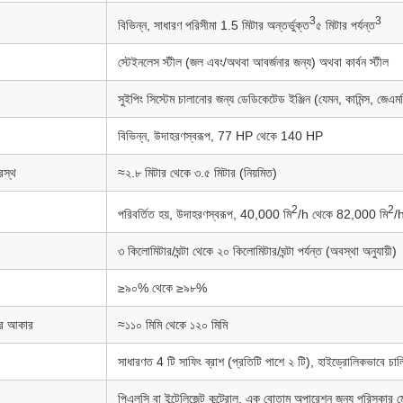
3
3
বিভিন্ন, সাধারণ পরিসীমা 1.5 মিটার অন্তর্ভুক্ত
৫ মিটার পর্যন্ত
স্টেইনলেস স্টীল (জল এবং/অথবা আবর্জনার জন্য) অথবা কার্বন স্টীল
সুইপিং সিস্টেম চালানোর জন্য ডেডিকেটেড ইঞ্জিন (যেমন, কামিন্স, জেএম
বিভিন্ন, উদাহরণস্বরূপ, 77 HP থেকে 140 HP
রস্থ
≈২.৮ মিটার থেকে ৩.৫ মিটার (নিয়মিত)
2
2
পরিবর্তিত হয়, উদাহরণস্বরূপ, 40,000 মি
/h থেকে 82,000 মি
/
৩ কিলোমিটার/ঘন্টা থেকে ২০ কিলোমিটার/ঘন্টা পর্যন্ত (অবস্থা অনুযায়ী)
≥৯০% থেকে ≥৯৮%
ণার আকার
≈১১০ মিমি থেকে ১২০ মিমি
সাধারণত 4 টি সাফিং ব্রাশ (প্রতিটি পাশে ২ টি), হাইড্রোলিকভাবে চা
পিএলসি বা ইন্টেলিজেন্ট কন্ট্রোল, এক বোতাম অপারেশন জন্য পরিস্কার 