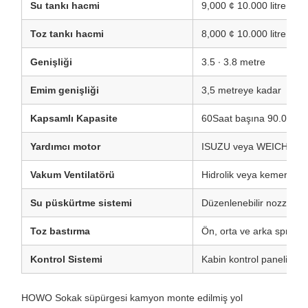
Su tankı hacmi
9,000 ¢ 10.000 litre
Toz tankı hacmi
8,000 ¢ 10.000 litre
Genişliği
3.5 ∙ 3.8 metre
Emim genişliği
3,5 metreye kadar
Kapsamlı Kapasite
60Saat başına 90.000 
Yardımcı motor
ISUZU veya WEICHAI yar
Vakum Ventilatörü
Hidrolik veya kemerle çal
Su püskürtme sistemi
Düzenlenebilir nozzles i
Toz bastırma
Ön, orta ve arka sprey ç
Kontrol Sistemi
Kabin kontrol paneli + 
HOWO Sokak süpürgesi kamyon monte edilmiş yol