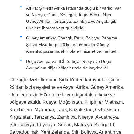
Afrika: Şirketin Afrika kıtasında güçlü bir varlığı var
ve Nijerya, Gana, Senegal, Togo, Benin, Nijer,
Güney Afrika, Tanzanya, Zambiya ve Angola gibi
ülkelere ihracat yaptığı bildirildi.
Güney Amerika: Chengli, Peru, Bolivya, Panama,
Şili ve Ekvador gibi ülkelere ihracatla Güney
Amerika pazarına aktif olarak hizmet vermektedir.
Doğu Avrupa ve BDİ: Satışlar Rusya ve Doğu
Avrupa'nın diğer bölgelerinde de kaydedildi.
Chengli Özel Otomobil Şirketi'nden kamyonlar Çin'in
29'dan fazla eyaletine ve Asya, Afrika, Güney Amerika,
Orta Doğu vb. 80'den fazla yurtdışındaki ülkeye ve
bölgeye satıldı.,Rusya, Moğolistan, Filipinler, Vietnam,
Kamboçya, Myanmar, Laos, Kazakistan, Özbekistan,
Kırgızistan, Tanzanya, Zambiya, Nijerya, Avustralya,
Şili, Bolivya, Etiyopya, Sudan, Malezya, Kongo,El
Salvador, Irak, Yeni Zelanda, Şili, Bolivya, Arjantin ve