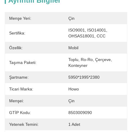
Ayrıntılı Bilgiler
Menşe Yeri:
Çin
ISO9001, ISO14001, 
Sertifika:
OHSAS18001, CCC
Özellik:
Mobil
Toplu, Ro-Ro, Çerçeve, 
Taşıma Paketi:
Konteyner
Şartname:
5950*1995*2380
Ticari Marka:
Howo
Menşei:
Çin
GTİP Kodu:
8503009090
Yetenek Temini:
1 Adet