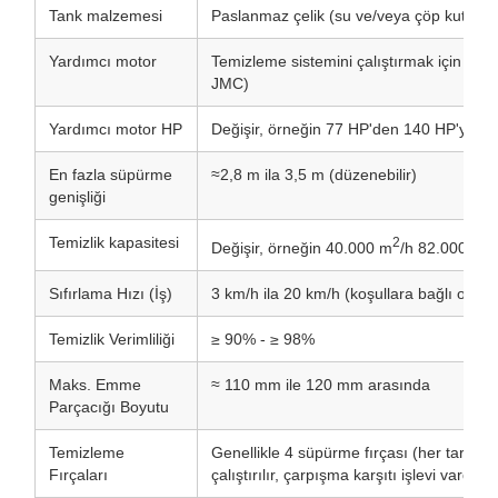
Tank malzemesi
Paslanmaz çelik (su ve/veya çöp kutusu i
Yardımcı motor
Temizleme sistemini çalıştırmak için öz
JMC)
Yardımcı motor HP
Değişir, örneğin 77 HP'den 140 HP'ye k
En fazla süpürme
≈2,8 m ila 3,5 m (düzenebilir)
genişliği
Temizlik kapasitesi
2
2
Değişir, örneğin 40.000 m
/h 82.000 m
Sıfırlama Hızı (İş)
3 km/h ila 20 km/h (koşullara bağlı olara
Temizlik Verimliliği
≥ 90% - ≥ 98%
Maks. Emme
≈ 110 mm ile 120 mm arasında
Parçacığı Boyutu
Temizleme
Genellikle 4 süpürme fırçası (her tarafta 2
Fırçaları
çalıştırılır, çarpışma karşıtı işlevi vardır.