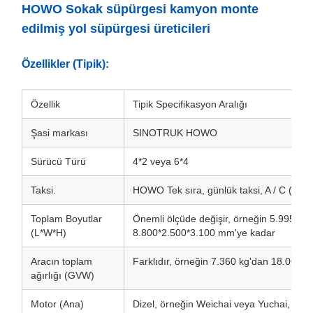
HOWO Sokak süpürgesi kamyon monte
edilmiş yol süpürgesi üreticileri
Özellikler (Tipik):
Özellik
Tipik Specifikasyon Aralığı
Şasi markası
SINOTRUK HOWO
Sürücü Türü
4*2 veya 6*4
Taksi.
HOWO Tek sıra, günlük taksi, A / C (Kon
Toplam Boyutlar
Önemli ölçüde değişir, örneğin 5.995*2
(L*W*H)
8.800*2.500*3.100 mm'ye kadar
Aracın toplam
Farklıdır, örneğin 7.360 kg'dan 18.000 k
ağırlığı (GVW)
Motor (Ana)
Dizel, örneğin Weichai veya Yuchai, 4 veya