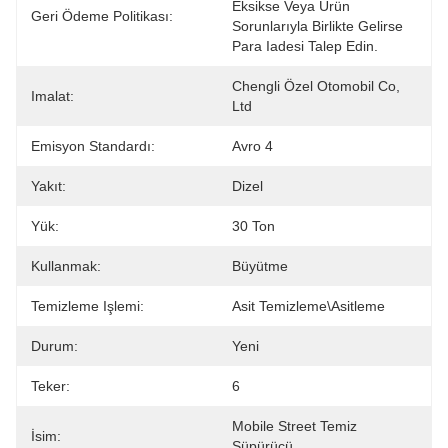
Eksikse Veya Ürün 
Geri Ödeme Politikası:
Sorunlarıyla Birlikte Gelirse 
Para Iadesi Talep Edin.
Chengli Özel Otomobil Co, 
Imalat:
Ltd
Emisyon Standardı:
Avro 4
Yakıt:
Dizel
Yük:
30 Ton
Kullanmak:
Büyütme
Temizleme Işlemi:
Asit Temizleme\Asitleme
Durum:
Yeni
Teker:
6
Mobile Street Temiz 
İsim:
Süpürücü