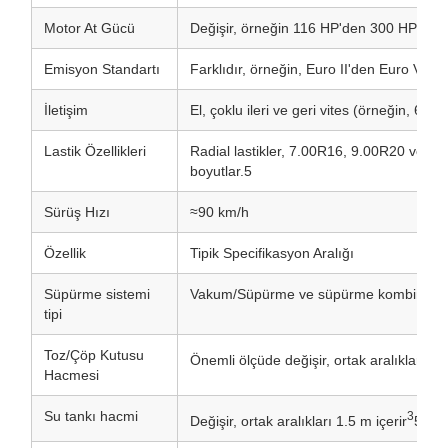
Motor At Gücü
Değişir, örneğin 116 HP'den 300 HP'ye 
Emisyon Standartı
Farklıdır, örneğin, Euro II'den Euro VI'ye
İletişim
El, çoklu ileri ve geri vites (örneğin, 6 vit
Lastik Özellikleri
Radial lastikler, 7.00R16, 9.00R20 veya
boyutlar.5
Sürüş Hızı
≈90 km/h
Özellik
Tipik Specifikasyon Aralığı
Süpürme sistemi
Vakum/Süpürme ve süpürme kombinasyon
tipi
Toz/Çöp Kutusu
Önemli ölçüde değişir, ortak aralıkları 4 m
Hacmesi
Su tankı hacmi
3
Değişir, ortak aralıkları 1.5 m içerir
5 me