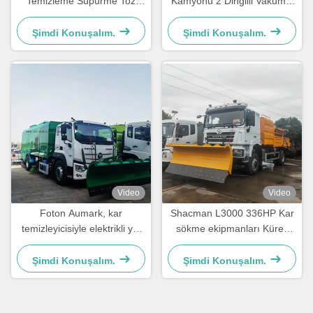
Temizleme Süpürme Toz
Kamyonu 2 Dingilli Vakumlu
Emme Su Püskürtme
Yol Süpürme Aracı
Kamyonu
Şimdi Konuşalım.
Şimdi Konuşalım.
Video
Video
Foton Aumark, kar
Shacman L3000 336HP Kar
temizleyicisiyle elektrikli yol
sökme ekipmanları Kürek
süpürge kamyonu
Araba Kar süpürge Kamyon
Şimdi Konuşalım.
Şimdi Konuşalım.