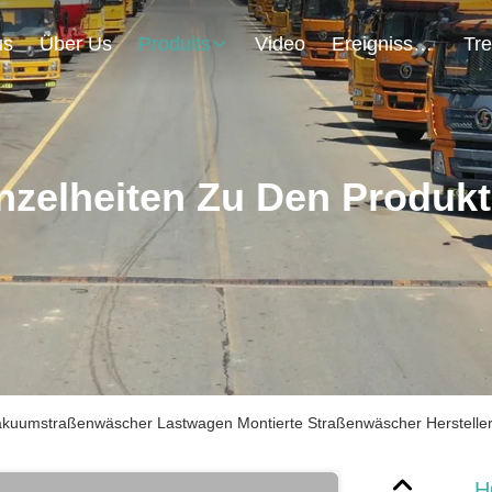
us
Über Us
Produits
Video
Ereignisse
nzelheiten Zu Den Produk
uumstraßenwäscher Lastwagen Montierte Straßenwäscher Herstelle
H