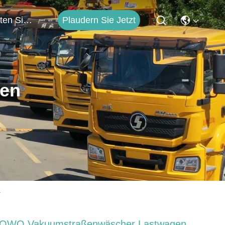
Plaudern Sie Jetzt
Treten Sie Mit Uns In Verbindung
ten
r
OWO Vakuumstraßenwäscher Lastwagen