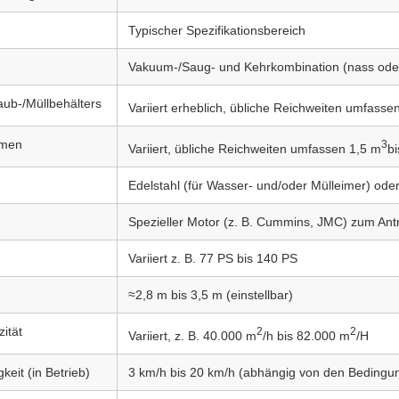
Typischer Spezifikationsbereich
Vakuum-/Saug- und Kehrkombination (nass oder
ub-/Müllbehälters
Variiert erheblich, übliche Reichweiten umfasse
umen
3
Variiert, übliche Reichweiten umfassen 1,5 m
b
Edelstahl (für Wasser- und/oder Mülleimer) oder
Spezieller Motor (z. B. Cummins, JMC) zum Ant
Variiert z. B. 77 PS bis 140 PS
≈2,8 m bis 3,5 m (einstellbar)
ität
2
2
Variiert, z. B. 40.000 m
/h bis 82.000 m
/H
eit (in Betrieb)
3 km/h bis 20 km/h (abhängig von den Bedingu