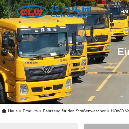
Ha
Ei
Haus
>
Produits
>
Fahrzeug für den Straßenwäscher
>
HOWO Vak