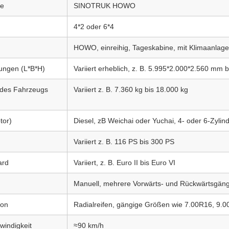
ke
SINOTRUK HOWO
4*2 oder 6*4
HOWO, einreihig, Tageskabine, mit Klimaanlage
ngen (L*B*H)
Variiert erheblich, z. B. 5.995*2.000*2.560 mm
des Fahrzeugs
Variiert z. B. 7.360 kg bis 18.000 kg
tor)
Diesel, zB Weichai oder Yuchai, 4- oder 6-Zylin
Variiert z. B. 116 PS bis 300 PS
ard
Variiert, z. B. Euro II bis Euro VI
Manuell, mehrere Vorwärts- und Rückwärtsgäng
ion
Radialreifen, gängige Größen wie 7.00R16, 9.
windigkeit
≈90 km/h