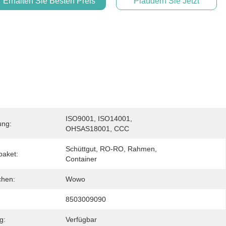
Erhalten Sie Besten Preis
Plaudern Sie Jetzt
ISO9001, ISO14001, 
ung:
OHSAS18001, CCC
Schüttgut, RO-RO, Rahmen, 
paket:
Container
chen:
Wowo
8503009090
g:
Verfügbar