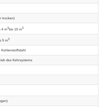
 trocken)
3
3
n 4 m
bis 10 m
3
is 5 m
 Kohlenstoffstahl
rieb des Kehrsystems
ngen)