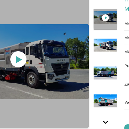
M
Ma
Mo
M
Pr
Za
Ve