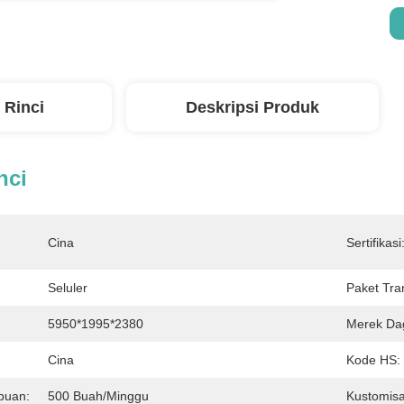
 Rinci
Deskripsi Produk
nci
Cina
Sertifikasi
Seluler
Paket Tra
5950*1995*2380
Merek Da
Cina
Kode HS:
puan:
500 Buah/minggu
Kustomisa