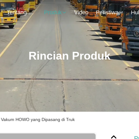
Tentang Kami
Produk
Video
Peristiwa
Rincian Produk
n Vakum HOWO yang Dipasang di Truk
P