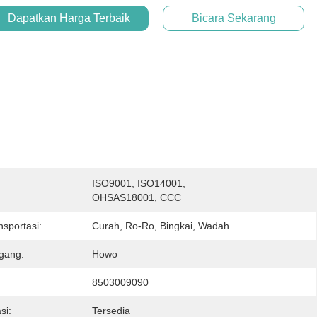
Dapatkan Harga Terbaik
Bicara Sekarang
ISO9001, ISO14001, 
:
OHSAS18001, CCC
nsportasi:
Curah, Ro-Ro, Bingkai, Wadah
gang:
Howo
8503009090
si:
Tersedia