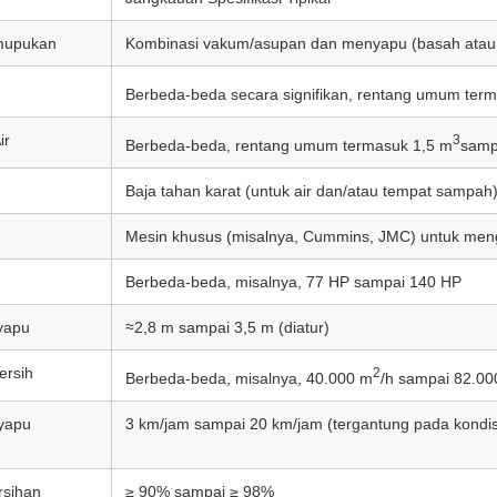
mupukan
Kombinasi vakum/asupan dan menyapu (basah atau 
h
Berbeda-beda secara signifikan, rentang umum ter
ir
3
Berbeda-beda, rentang umum termasuk 1,5 m
samp
Baja tahan karat (untuk air dan/atau tempat sampah
Mesin khusus (misalnya, Cummins, JMC) untuk me
Berbeda-beda, misalnya, 77 HP sampai 140 HP
yapu
≈2,8 m sampai 3,5 m (diatur)
ersih
2
Berbeda-beda, misalnya, 40.000 m
/h sampai 82.00
yapu
3 km/jam sampai 20 km/jam (tergantung pada kondis
rsihan
≥ 90% sampai ≥ 98%