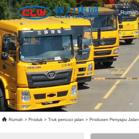
Rumah
Rumah
>
Produk
>
Truk pencuci jalan
>
Produsen Penyapu Jala