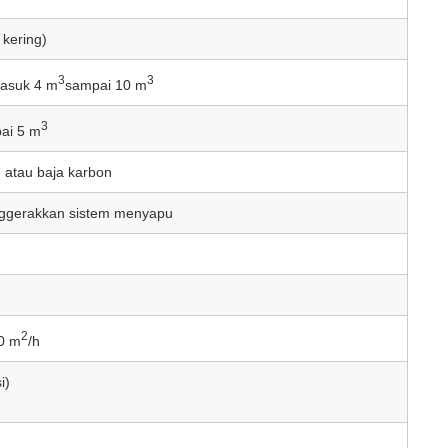
kering)
3
3
masuk 4 m
sampai 10 m
3
ai 5 m
) atau baja karbon
nggerakkan sistem menyapu
2
0 m
/h
i)