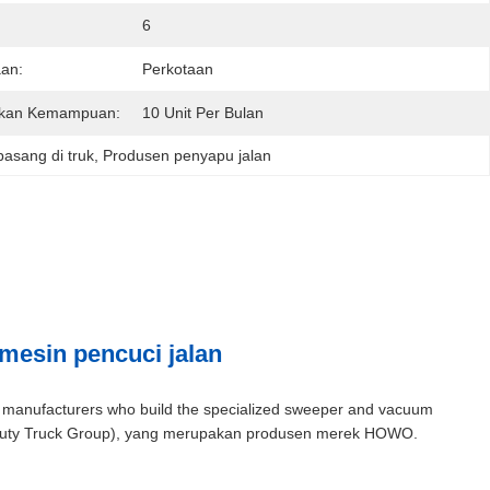
6
an:
Perkotaan
kan Kemampuan:
10 Unit Per Bulan
pasang di truk
, 
Produsen penyapu jalan
mesin pencuci jalan
 manufacturers who build the specialized sweeper and vacuum
y Duty Truck Group), yang merupakan produsen merek HOWO.