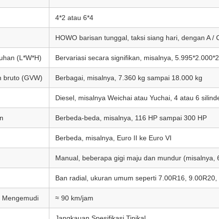
4*2 atau 6*4
HOWO barisan tunggal, taksi siang hari, dengan A / 
ruhan (L*W*H)
Bervariasi secara signifikan, misalnya, 5.995*2.0
n bruto (GVW)
Berbagai, misalnya, 7.360 kg sampai 18.000 kg
Diesel, misalnya Weichai atau Yuchai, 4 atau 6 silind
n
Berbeda-beda, misalnya, 116 HP sampai 300 HP
Berbeda, misalnya, Euro II ke Euro VI
Manual, beberapa gigi maju dan mundur (misalnya, 
Ban radial, ukuran umum seperti 7.00R16, 9.00R20,
n Mengemudi
≈ 90 km/jam
Jangkauan Spesifikasi Tipikal