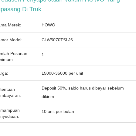
ipasang Di Truk
ma Merek:
HOWO
mor Model:
CLW5070TSLJ6
mlah Pesanan
1
nimum:
rga:
15000-35000 per unit
Deposit 50%, saldo harus dibayar sebelum
tentuan
mbayaran:
dikirim
emampuan
10 unit per bulan
nyediaan: