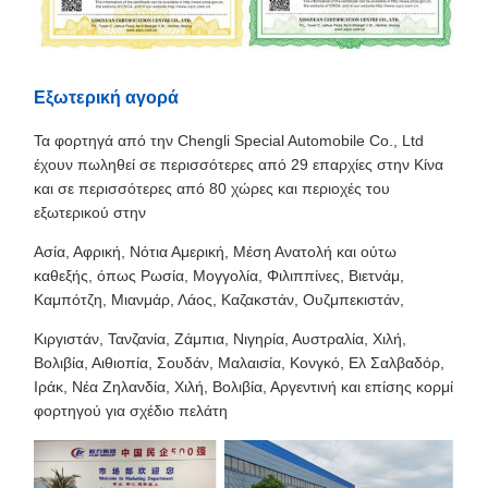
Εξωτερική αγορά
Τα φορτηγά από την Chengli Special Automobile Co., Ltd
έχουν πωληθεί σε περισσότερες από 29 επαρχίες στην Κίνα
και σε περισσότερες από 80 χώρες και περιοχές του
εξωτερικού στην
Ασία, Αφρική, Νότια Αμερική, Μέση Ανατολή και ούτω
καθεξής, όπως Ρωσία, Μογγολία, Φιλιππίνες, Βιετνάμ,
Καμπότζη, Μιανμάρ, Λάος, Καζακστάν, Ουζμπεκιστάν,
Κιργιστάν, Τανζανία, Ζάμπια, Νιγηρία, Αυστραλία, Χιλή,
Βολιβία, Αιθιοπία, Σουδάν, Μαλαισία, Κονγκό, Ελ Σαλβαδόρ,
Ιράκ, Νέα Ζηλανδία, Χιλή, Βολιβία, Αργεντινή και επίσης κορμί
φορτηγού για σχέδιο πελάτη