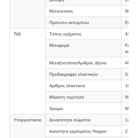
Μετατόπιση
9839 
Πρότυπο εκπομπών
Εύρο 
Τάξι
Τύπος οχήματος
4X2 (
Μεταφορά
FAST 
ανάπο
Μεταξοστάσιο/Αριθμός άξονα
4500m
Προδιαγραφές ελαστικών
315/8
Αριθμός ελαστικού
10 ελα
Μέγιστη ταχύτητα
95 km
Χρώμα
Μεταλλ
Υπεργοστάσιο
Δυνατότητα σώματος
12 κυβ
Ικανότητα γεμίσματος Hopper
2.4 σ.