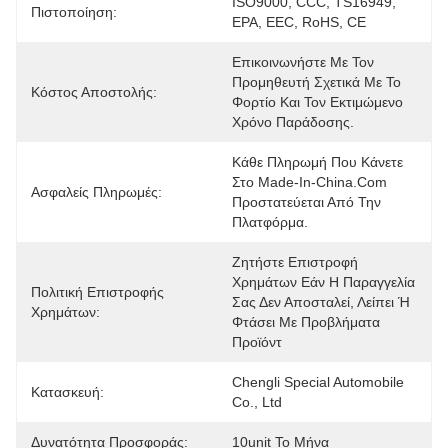
ISO9000, CCC, TS16949, 
Πιστοποίηση:
EPA, EEC, RoHS, CE
Επικοινωνήστε Με Τον 
Προμηθευτή Σχετικά Με Το 
Κόστος Αποστολής:
Φορτίο Και Τον Εκτιμώμενο 
Χρόνο Παράδοσης.
Κάθε Πληρωμή Που Κάνετε 
Στο Made-In-China.com 
Ασφαλείς Πληρωμές:
Προστατεύεται Από Την 
Πλατφόρμα.
Ζητήστε Επιστροφή 
Χρημάτων Εάν Η Παραγγελία 
Πολιτική Επιστροφής
Σας Δεν Αποσταλεί, Λείπει Ή 
Χρημάτων:
Φτάσει Με Προβλήματα 
Προϊόντ
Chengli Special Automobile 
Κατασκευή:
Co., Ltd
Δυνατότητα Προσφοράς:
10unit Το Μήνα