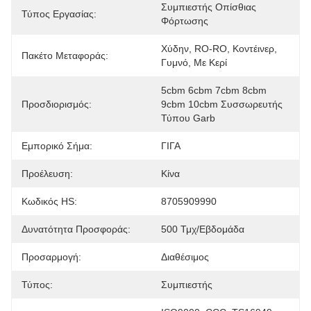
Συμπιεστής Οπίσθιας 
Τύπος Εργασίας:
Φόρτωσης
Χύδην, RO-RO, Κοντέινερ, 
Πακέτο Μεταφοράς:
Γυμνό, Με Κερί
5cbm 6cbm 7cbm 8cbm 
Προσδιορισμός:
9cbm 10cbm Συσσωρευτής 
Τύπου Garb
Εμπορικό Σήμα:
ΓΙΓΑ
Προέλευση:
Κίνα
Κωδικός HS:
8705909990
Δυνατότητα Προσφοράς:
500 Τμχ/εβδομάδα
Προσαρμογή:
Διαθέσιμος
Τύπος:
Συμπιεστής