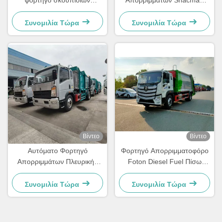
φορτηγό σκουπιδιών
Απορριμμάτων Shacman
Συμπίεση Συμπίεση φορτηγό
L3000 16cbm Φορτηγό
απομάκρυνσης αποβλήτων
Συλλογής Απορριμμάτων
Συνομιλία Τώρα
Συνομιλία Τώρα
260HP
Βίντεο
Βίντεο
Αυτόματο Φορτηγό
Φορτηγό Απορριμματοφόρο
Απορριμμάτων Πλευρικής
Foton Diesel Fuel Πίσω
Φόρτωσης HOWO για
Φορτωτή με Συμπιεστή
Ιατρικά Απόβλητα
Απορριμμάτων 20κ.μ.
Συνομιλία Τώρα
Συνομιλία Τώρα