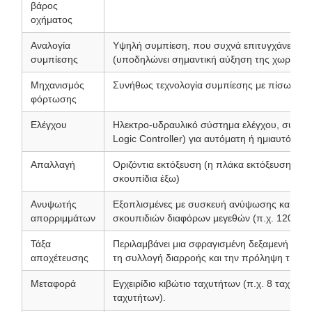
βάρος
οχήματος
Αναλογία
Υψηλή συμπίεση, που συχνά επιτυγχάνει ανα
συμπίεσης
(υποδηλώνει σημαντική αύξηση της χωρητικό
Μηχανισμός
Συνήθως τεχνολογία συμπίεσης με πίσω φό
φόρτωσης
Ελέγχου
Ηλεκτρο-υδραυλικό σύστημα ελέγχου, συχνά
Logic Controller) για αυτόματη ή ημιαυτόματη
Απαλλαγή
Οριζόντια εκτόξευση (η πλάκα εκτόξευσης σ
σκουπίδια έξω)
Ανυψωτής
Εξοπλισμένες με συσκευή ανύψωσης και αδε
απορριμμάτων
σκουπιδιών διαφόρων μεγεθών (π.χ. 120 L, 24
Τάξα
Περιλαμβάνει μια σφραγισμένη δεξαμενή λυμάτ
αποχέτευσης
τη συλλογή διαρροής και την πρόληψη της δ
Μεταφορά
Εγχειρίδιο κιβώτιο ταχυτήτων (π.χ. 8 ταχυτή
ταχυτήτων).