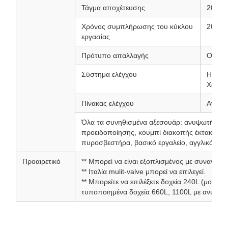
Τάγμα αποχέτευσης
200 λί
Χρόνος συμπλήρωσης του κύκλου
20 ~ 2
εργασίας
Πρότυπο απαλλαγής
Οριζόν
Σύστημα ελέγχου
Ηλεκτρ
Χειροκ
Πίνακας ελέγχου
Αγγλικ
Όλα τα συνηθισμένα αξεσουάρ: ανυψωτήρας 
προειδοποίησης, κουμπί διακοπής έκτακτης α
πυροσβεστήρα, βασικό εργαλείο, αγγλικό εγχει
Προαιρετικό
** Μπορεί να είναι εξοπλισμένος με συναγερμό
** Ιταλία mulit-valve μπορεί να επιλεγεί.
** Μπορείτε να επιλέξετε δοχεία 240L (μονό ή 
τυποποιημένα δοχεία 660L, 1100L με ανυψωτ