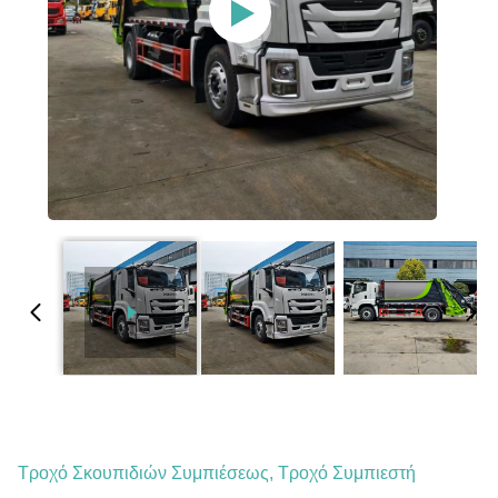
Τροχό Σκουπιδιών Συμπιέσεως, Τροχό Συμπιεστή