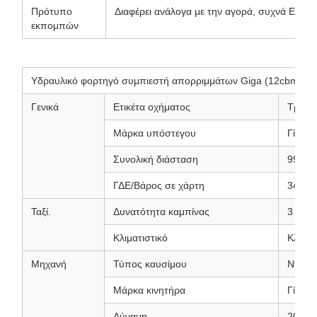
Πρότυπο
Διαφέρει ανάλογα με την αγορά, συχνά Euro 4
εκπομπών
Υδραυλικό φορτηγό συμπιεστή απορριμμάτων Giga (12cbm)
Γενικά
Ετικέτα οχήματος
Τρέξιμ
Μάρκα υπόστεγου
Γίγκα
Συνολική διάσταση
9900 
ΓΔΕ/Βάρος σε χάρτη
34,000
Ταξί.
Δυνατότητα καμπίνας
3 άτομ
Κλιματιστικό
Κλιματ
Μηχανή
Τύπος καυσίμου
Ντίζελ
Μάρκα κινητήρα
Γίγκα
Δύναμη
204 ί