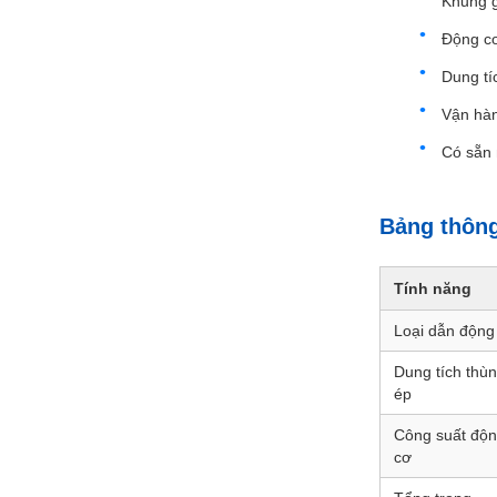
Khung g
Động cơ
Dung tí
Vận hàn
Có sẵn n
Bảng thông
Tính năng
Loại dẫn động
Dung tích thù
ép
Công suất độ
cơ