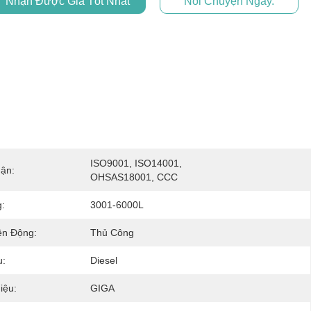
Nhận Được Giá Tốt Nhất
Nói Chuyện Ngay.
ISO9001, ISO14001, 
ận:
OHSAS18001, CCC
:
3001-6000L
ền Động:
Thủ Công
u:
Diesel
iệu:
GIGA