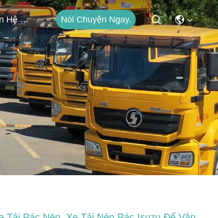
Nói Chuyện Ngay.
Liên Hệ Với Chúng Tôi
e Tải Rác Nén, Xe Tải Nén Rác Isuzu Để Vận