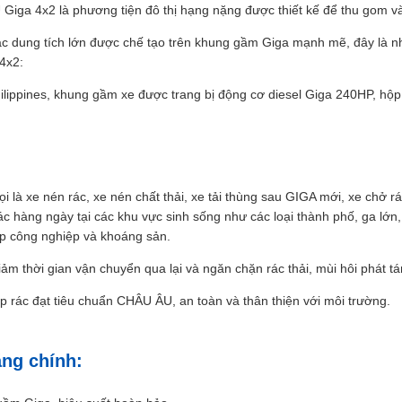
Giga 4x2 là phương tiện đô thị hạng nặng được thiết kế để thu gom và
ác dung tích lớn được chế tạo trên khung gầm Giga mạnh mẽ, đây là n
 4x2:
hilippines, khung gầm xe được trang bị động cơ diesel Giga 240HP, hộ
ọi là xe nén rác, xe nén chất thải, xe tải thùng sau GIGA mới, xe chở r
c hàng ngày tại các khu vực sinh sống như các loại thành phố, ga lớn
p công nghiệp và khoáng sản.
iảm thời gian vận chuyển qua lại và ngăn chặn rác thải, mùi hôi phát t
ép rác đạt tiêu chuẩn CHÂU ÂU, an toàn và thân thiện với môi trường.
ăng chính: