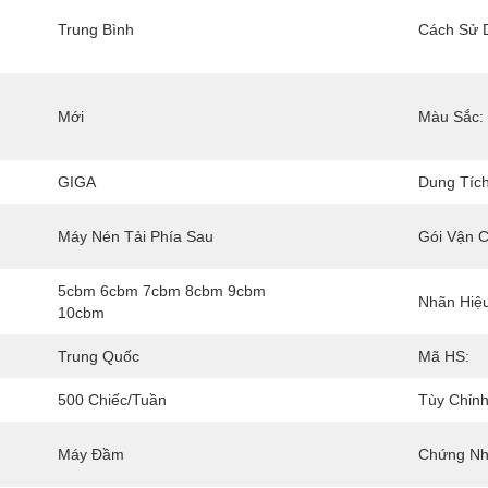
Trung Bình
Cách Sử 
Mới
Màu Sắc:
GIGA
Dung Tích
Máy Nén Tải Phía Sau
Gói Vận 
5cbm 6cbm 7cbm 8cbm 9cbm 
Nhãn Hiệu
10cbm
Trung Quốc
Mã HS:
500 Chiếc/tuần
Tùy Chỉnh
Máy Đầm
Chứng Nh