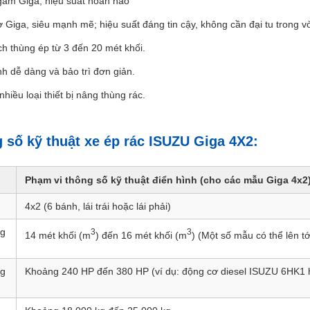
ầm Giga, hiệu suất hoàn hảo
 Giga, siêu mạnh mẽ; hiệu suất đáng tin cậy, không cần đại tu trong 
ch thùng ép từ 3 đến 20 mét khối.
h dễ dàng và bảo trì đơn giản.
hiều loại thiết bị nâng thùng rác.
 số kỹ thuật xe ép rác ISUZU Giga 4X2:
Phạm vi thông số kỹ thuật điển hình (cho các mẫu Giga 4x2
4x2 (6 bánh, lái trái hoặc lái phải)
ng
3
3
14 mét khối (m
) đến 16 mét khối (m
) (Một số mẫu có thể lên t
ng
Khoảng 240 HP đến 380 HP (ví dụ: động cơ diesel ISUZU 6HK1