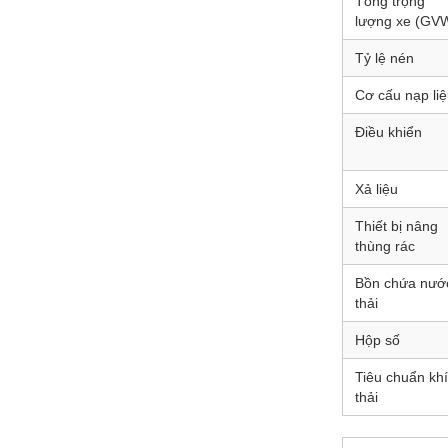
Tổng trọng
lượng xe (GV
Tỷ lệ nén
Cơ cấu nạp li
Điều khiển
Xả liệu
Thiết bị nâng
thùng rác
Bồn chứa nướ
thải
Hộp số
Tiêu chuẩn khí
thải