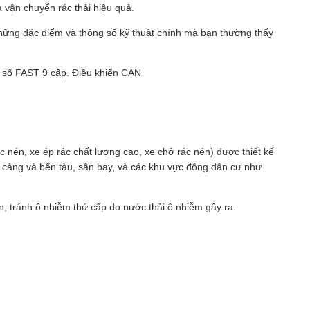
 vận chuyển rác thải hiệu quả.
hững đặc điểm và thông số kỹ thuật chính mà bạn thường thấy
p số FAST 9 cấp. Điều khiển CAN
ác nén, xe ép rác chất lượng cao, xe chở rác nén) được thiết kế
, cảng và bến tàu, sân bay, và các khu vực đông dân cư như
án, tránh ô nhiễm thứ cấp do nước thải ô nhiễm gây ra.