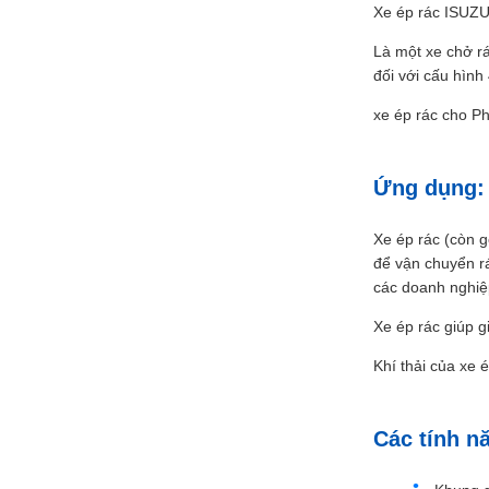
Xe ép rác ISUZU 
Là một xe chở r
đối với cấu hình
xe ép rác cho P
Ứng dụng:
Xe ép rác (còn g
để vận chuyển rá
các doanh nghiệ
Xe ép rác giúp g
Khí thải của xe 
Các tính n