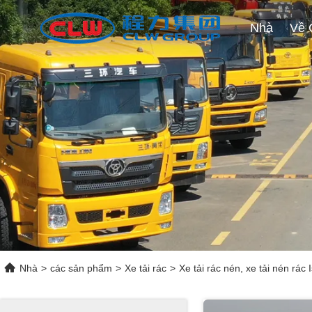
Nhà
Nhà
>
các sản phẩm
>
Xe tải rác
>
Xe tải rác nén, xe tải nén rác