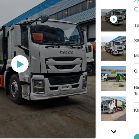
C
Tê
Số
M
Gi
Đi
To
Kh