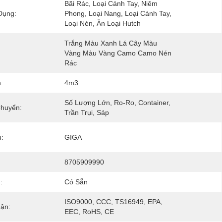
Bãi Rác, Loại Cánh Tay, Niêm 
Dụng:
Phong, Loại Nang, Loại Cánh Tay, 
Loại Nén, Ăn Loại Hutch
Trắng Màu Xanh Lá Cây Màu 
Vàng Màu Vàng Camo Camo Nén 
Rác
:
4m3
Số Lượng Lớn, Ro-Ro, Container, 
Chuyển:
Trần Trụi, Sáp
:
GIGA
8705909990
:
Có Sẵn
ISO9000, CCC, TS16949, EPA, 
ận:
EEC, RoHS, CE