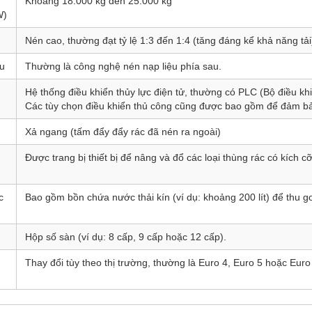
Khoảng 18.000 kg đến 25.000 kg
W)
Nén cao, thường đạt tỷ lệ 1:3 đến 1:4 (tăng đáng kể khả năng tải
ệu
Thường là công nghệ nén nạp liệu phía sau.
Hệ thống điều khiển thủy lực điện tử, thường có PLC (Bộ điều khi
Các tùy chọn điều khiển thủ công cũng được bao gồm để đảm bả
Xả ngang (tấm đẩy đẩy rác đã nén ra ngoài)
Được trang bị thiết bị để nâng và đổ các loại thùng rác có kích c
c
Bao gồm bồn chứa nước thải kín (ví dụ: khoảng 200 lít) để thu g
Hộp số sàn (ví dụ: 8 cấp, 9 cấp hoặc 12 cấp).
Thay đổi tùy theo thị trường, thường là Euro 4, Euro 5 hoặc Euro