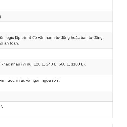
)
ển logic lập trình) để vận hành tự động hoặc bán tự động.
o an toàn.
ỡ khác nhau (ví dụ: 120 L, 240 L, 660 L, 1100 L).
om nước rỉ rác và ngăn ngừa rò rỉ.
 6.