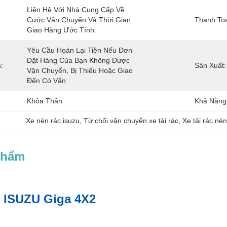
Liên Hệ Với Nhà Cung Cấp Về 
Cước Vận Chuyển Và Thời Gian 
Thanh Toá
Giao Hàng Ước Tính.
Yêu Cầu Hoàn Lại Tiền Nếu Đơn 
Đặt Hàng Của Bạn Không Được 
:
Sản Xuất:
Vận Chuyển, Bị Thiếu Hoặc Giao 
Đến Có Vấn 
Khỏa Thân
Khả Năng
Xe nén rác isuzu
, 
Từ chối vận chuyển xe tải rác
, 
Xe tải rác nén
Phẩm
c ISUZU Giga 4X2