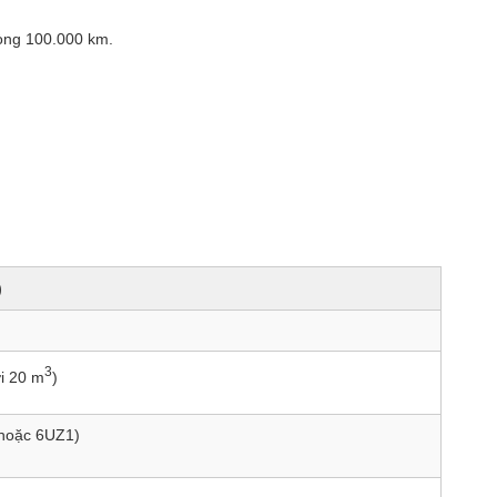
vòng 100.000 km.
)
3
ới 20 m
)
 hoặc 6UZ1)