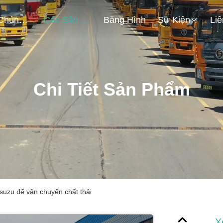
Về Chúng Tôi
Các Sản Phẩm
Băng Hình
Sự Kiện
Chi Tiết Sản Phẩm
 Isuzu để vận chuyển chất thải
X