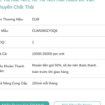
huyển Chất Thải
n Thương Hiệu:
CLW
 Mẫu:
CLW5080ZYSQ6
OQ:
1
á Cả:
15000-35000 per unit
Khoản tiền gửi 50%, số dư nên được thanh
ều Khoản Thanh
án:
toán trước khi giao hàng
ả Năng Cung Cấp:
10Unit mỗi tháng