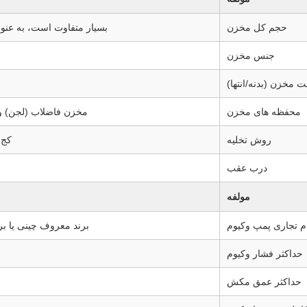
حجم کل مخزن
بسیار متفاوت است، به عنوان مثال، 10000 لیتر تا 20000 لیتر (10 متر
جنس مخزن
 مخزن (بدنه/انتها)
محفظه های مخزن
مخزن فاضلاب (لجن) و 
روش تخلیه
کج 
درب عقب
مولفه
م تجاری پمپ وکیوم
برند معروف چینی یا برندهای بین ال
حداکثر فشار وکیوم
حداکثر عمق مکش