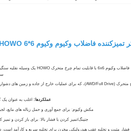
کامیون مکش و جتینگ فاضلاب وکیوم 6x6 
سپ
6x6 تمام چرخ متحرک (AWD/Full Drive)، که برای عملیات خارج از ج
عملکردها:
اغلب به عنوان یک ک
مکش وکیوم: برای جمع آوری و حمل زباله های مایع، لج
جتینگ/تمیز کردن با فشار بالا: برای باز کردن و تم
یه فشار مثبت و تخلیه عقب هیدرولیکی مخزن برای تخلیه سریع و کارآمد است. 