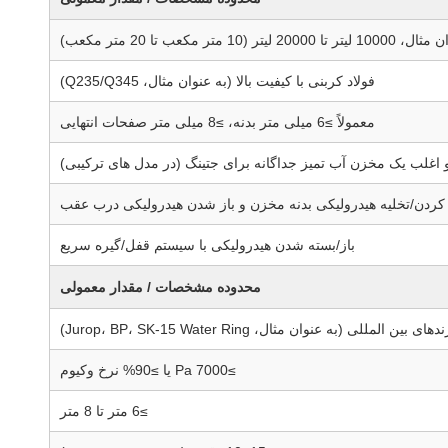
 مکعب تا 20 متر مکعب)
فولاد کربنی با کیفیت بالا (به عنوان مثال، Q235/Q345)
معمولاً ≥6 میلی متر بدنه، ≥8 میلی متر صفحات انتهایی
اغلب یک مخزن آب تمیز جداگانه برای جتینگ (در مدل های ترکیبی)
کردن/تخلیه هیدرولیکی بدنه مخزن و باز شدن هیدرولیکی درب عقب
باز/بسته شدن هیدرولیکی با سیستم قفل/گیره سریع
محدوده مشخصات / مقدار معمولی
مللی (به عنوان مثال، Jurop، BP، SK-15 Water Ring)
≥7000 Pa یا ≥90% نرخ وکیوم
≥6 متر تا 8 متر