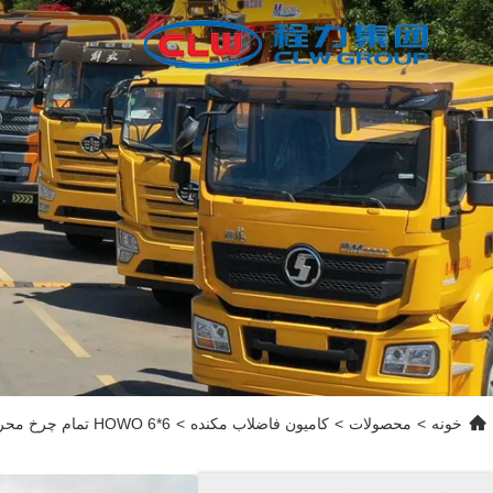
خونه
>
محصولات
>
کامیون فاضلاب مکنده
>
HOWO 6*6 تمام چرخ محرک خلاء تانک تمیز کردن فاضلاب تانکر آبشوری و آبشوری