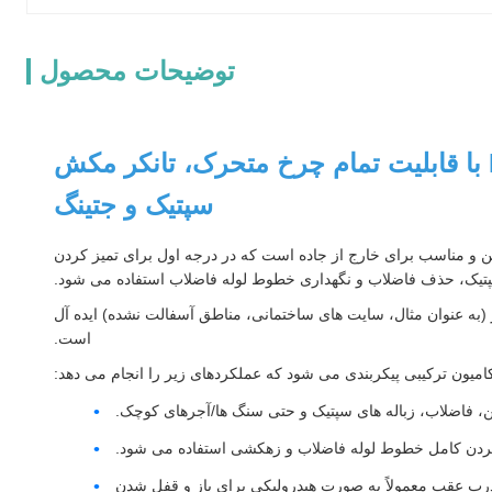
توضیحات محصول
کامیون تانکر تمیزکننده فاضلاب وکیوم وکیوم 6*6 HOWO با قابلیت تمام چرخ متحرک، تانکر مکش
سپتیک و جتینگ
با قابلیت تمام چرخ متحرک HOWO یک وسیله نقلیه سنگین و مناسب برای خارج از جاده است که در درجه اول برای تمیز کردن
تیک، حذف فاضلاب و نگهداری خطوط لوله فاضلاب استفاده می شود.
اده و زمین های دشوار (به عنوان مثال، سایت های ساختمانی، مناطق آسفالت نشده) ایده آل
است.
امیون ترکیبی پیکربندی می شود که عملکردهای زیر را انجام می دهد:
ن، فاضلاب، زباله های سپتیک و حتی سنگ ها/آجرهای کوچک.
یز کردن کامل خطوط لوله فاضلاب و زهکشی استفاده می شود.
درب عقب معمولاً به صورت هیدرولیکی برای باز و قفل شدن