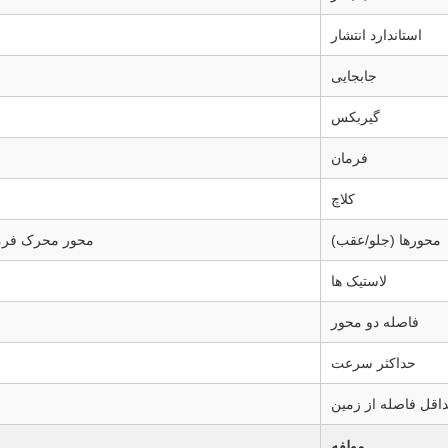
استاندارد انتشار
جابجایی
گیربکس
فرمان
کلاچ
محورها (جلو/عقب)
محور محرک فرمان جلو فولادی STR / مح
لاستیک ها
فاصله دو محور
حداکثر سرعت
اقل فاصله از زمین
مولفه