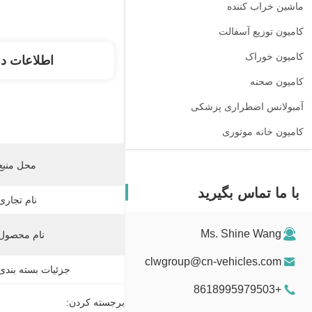
ماشين خراب کننده
کامیون توزیع آسفالت
کامیون خوراک
اطلاعات د
کامیون صحنه
آمبولانس اضطراری پزشکی
کامیون خانه موتوری
محل منبع
با ما تماس بگیرید
نام تجاری
Ms. Shine Wang
نام محصول:
clwgroup@cn-vehicles.com
جزئیات بسته بندی
+8618995979503
برجسته کردن: