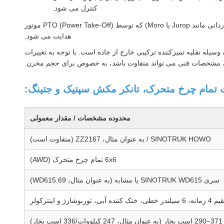
کنترل می شود.
مجهز به یک پمپ وکیوم قدرتمند (اغلب یک پمپ با قدرت بالا با برند چینی یا یک پمپ وارداتی مانند Jurop یا Moro) که توسط PTO (Power Take-Off) موتور
هدایت می شود.
اضلاب وکیوم 6x6 با قابلیت تمام چرخ متحرک Sinotruk HOWO معمولاً یک وسیله نقلیه تمیزکننده ترکیبی خارج از جاده است. با توجه به تغییرات
)، مشخصات فنی می تواند متفاوت باشد، به خصوص برای حجم مخزن.
محدوده مشخصات / مقدار معمولی
SINOTRUK HOWO / به عنوان مثال، ZZ2167 (متفاوت است)
6x6 تمام چرخ متحرک (AWD)
سری SINOTRUK WD615 یا مشابه (به عنوان مثال، WD615.69)
ارژ و اینترکولر
290−371 اسب بخار (به عنوان مثال، 247 کیلووات/336 اسب بخار)