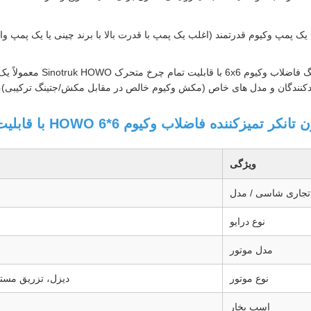
کامیون مکش و جتینگ ف
لیدکنندگان و مدل های خاص (مکش وکیوم خالص در مقابل مکش/جتینگ ترکیبی
اضلاب وکیوم 6*6 HOWO با قابلیت تمام چرخ متحرک، تانکر مکش سپتیک و جتینگ:
ویژگی
 تجاری شاسی / مدل
نوع درایو
مدل موتور
نوع موتور
دیزل، تزریق مستقیم 4 زمانه، 6 سیلندر خطی، خنک کننده آبی، توربوش
اسب بخار