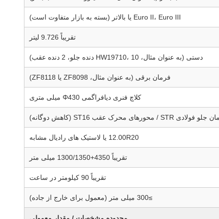
Euro II، Euro III یا بالاتر (بسته به بازار متفاوت است)
تقریباً 9.726 لیتر
دستی (به عنوان مثال، HW19710، 10 دنده جلو، 2 دنده عقب)
فرمان برقی (به عنوان مثال، ZF8098 یا ZF8118)
کلاچ فنری دیافراگمی Φ430 میلی متری
ورهای محرک عقب ST16 (کاهش دوگانه)
12.00R20 یا لاستیک های رادیال مشابه
تقریباً 4350+1300/1350 میلی متر
تقریباً 90 کیلومتر در ساعت
≥300 میلی متر (معمول برای خارج از جاده)
محدوده مشخصات / مقدار معمولی