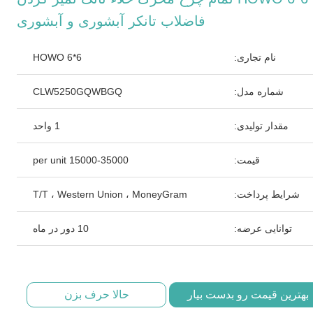
فاضلاب تانکر آبشوری و آبشوری
نام تجاری:
HOWO 6*6
شماره مدل:
CLW5250GQWBGQ
مقدار تولیدی:
1 واحد
قیمت:
15000-35000 per unit
شرایط پرداخت:
T/T ، Western Union ، MoneyGram
توانایی عرضه:
10 دور در ماه
بهترین قیمت رو بدست بیار
حالا حرف بزن