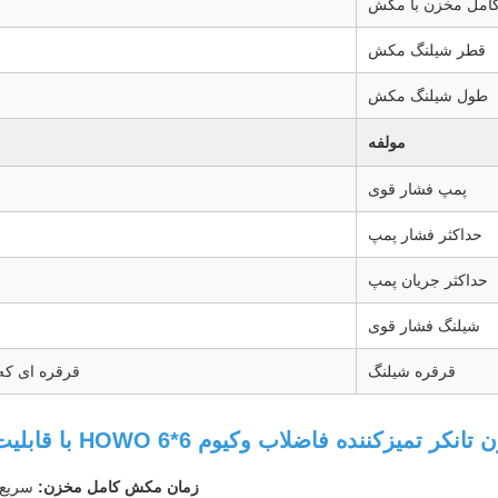
کامل مخزن با مکش
قطر شیلنگ مکش
طول شیلنگ مکش
مولفه
پمپ فشار قوی
حداکثر فشار پمپ
حداکثر جریان پمپ
شیلنگ فشار قوی
قرقره شیلنگ
قرقره ای که
 فاضلاب وکیوم 6*6 HOWO با قابلیت تمام چرخ متحرک، تانکر مکش سپتیک و جتینگ:
زمان مکش کامل مخزن:
سریع، معمولاً حدود 0