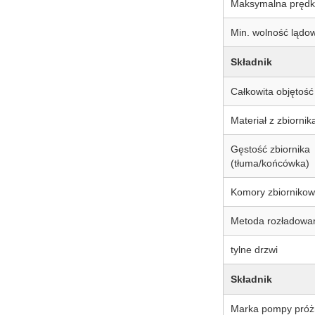
Maksymalna prędk
Min. wolność lądo
Składnik
Całkowita objętość
Materiał z zbiornik
Gęstość zbiornika
(tłuma/końcówka)
Komory zbiorniko
Metoda rozładowa
tylne drzwi
Składnik
Marka pompy próż