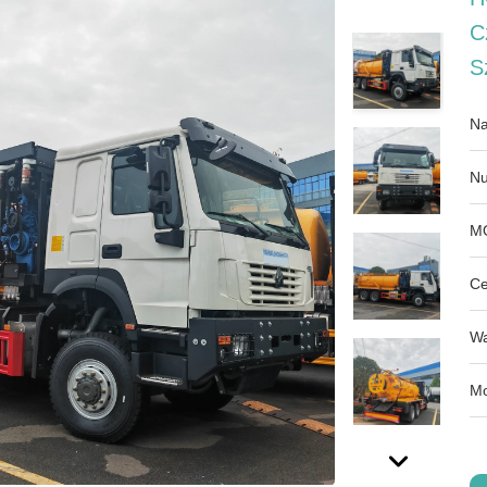
C
S
Na
Nu
M
Ce
Wa
Mo