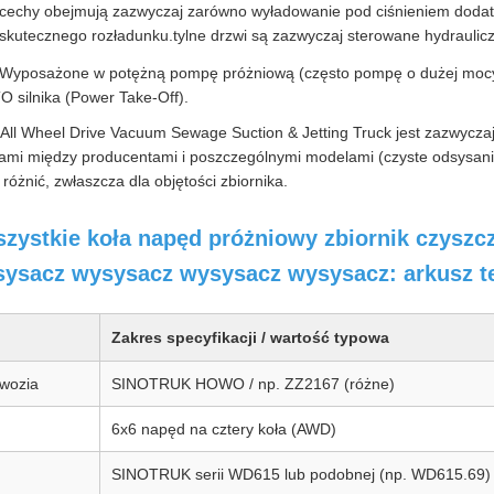
cechy obejmują zazwyczaj zarówno wyładowanie pod ciśnieniem dodatni
 skutecznego rozładunku.tylne drzwi są zazwyczaj sterowane hydraulicz
Wyposażone w potężną pompę próżniową (często pompę o dużej mocy ma
 silnika (Power Take-Off).
ll Wheel Drive Vacuum Sewage Suction & Jetting Truck jest zazwycz
cami między producentami i poszczególnymi modelami (czyste odsysani
różnić, zwłaszcza dla objętości zbiornika.
stkie koła napęd próżniowy zbiornik czyszcząc
ysacz wysysacz wysysacz wysysacz: arkusz t
Zakres specyfikacji / wartość typowa
wozia
SINOTRUK HOWO / np. ZZ2167 (różne)
6x6 napęd na cztery koła (AWD)
SINOTRUK serii WD615 lub podobnej (np. WD615.69)