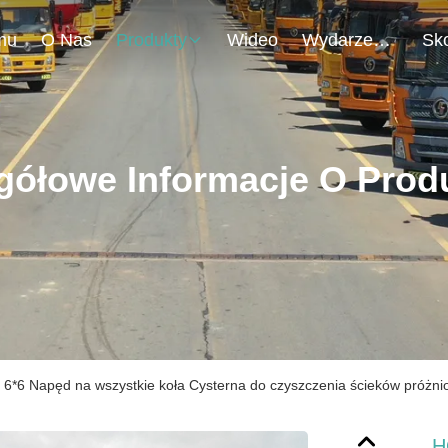
mu
O Nas
Produkty
Wideo
Wydarzenia
gółowe Informacje O Prod
*6 Napęd na wszystkie koła Cysterna do czyszczenia ścieków próżn
H