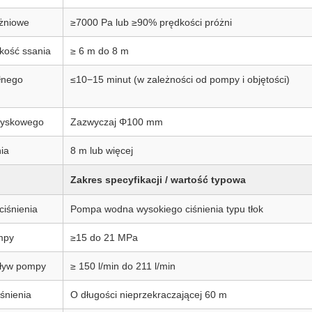
óżniowe
≥7000 Pa lub ≥90% prędkości próżni
kość ssania
≥ 6 m do 8 m
łnego
≤10−15 minut (w zależności od pompy i objętości)
syskowego
Zazwyczaj Φ100 mm
ia
8 m lub więcej
Zakres specyfikacji / wartość typowa
iśnienia
Pompa wodna wysokiego ciśnienia typu tłok
mpy
≥15 do 21 MPa
ływ pompy
≥ 150 l/min do 211 l/min
śnienia
O długości nieprzekraczającej 60 m