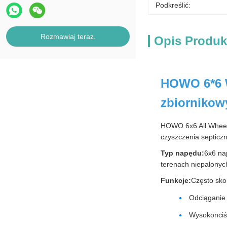
Podkreślić:
Rozmawiaj teraz.
Opis Produk
HOWO 6*6 W
zbiornikow
HOWO 6x6 All Wheel 
czyszczenia septicz
Typ napędu:
6x6 na
terenach niepalonyc
Funkcje:
Często sko
Odciąganie 
Wysokonciśn