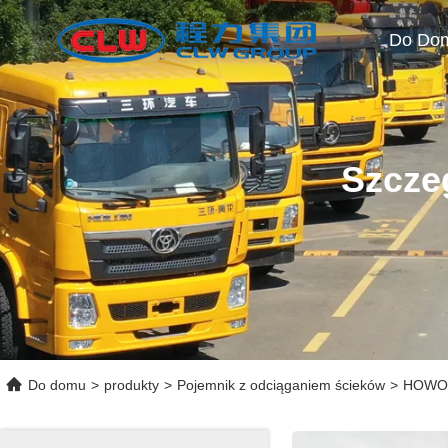
Do Do
Szcze
Do domu
>
produkty
>
Pojemnik z odciąganiem ścieków
>
HOWO 6