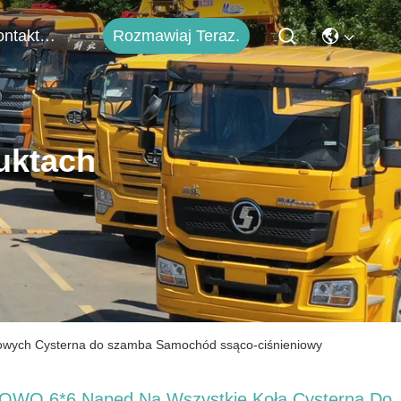
Rozmawiaj Teraz.
Skontaktuj Się Z Nami
uktach
iowych Cysterna do szamba Samochód ssąco-ciśnieniowy
OWO 6*6 Napęd Na Wszystkie Koła Cysterna Do