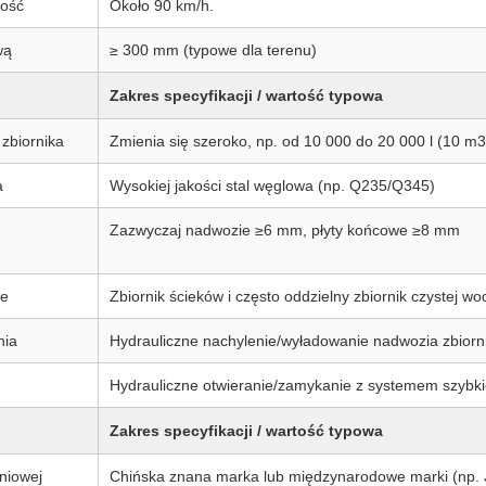
ość
Około 90 km/h.
wą
≥ 300 mm (typowe dla terenu)
Zakres specyfikacji / wartość typowa
 zbiornika
Zmienia się szeroko, np. od 10 000 do 20 000 l (10 m
a
Wysokiej jakości stal węglowa (np. Q235/Q345)
Zazwyczaj nadwozie ≥6 mm, płyty końcowe ≥8 mm
we
Zbiornik ścieków i często oddzielny zbiornik czystej 
nia
Hydrauliczne nachylenie/wyładowanie nadwozia zbiornik
Hydrauliczne otwieranie/zamykanie z systemem szyb
Zakres specyfikacji / wartość typowa
niowej
Chińska znana marka lub międzynarodowe marki (np. 