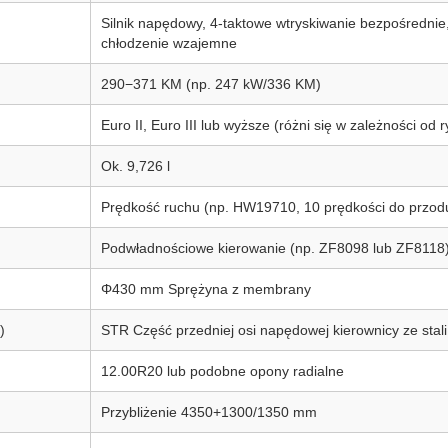
Silnik napędowy, 4-taktowe wtryskiwanie bezpośrednie,
chłodzenie wzajemne
290−371 KM (np. 247 kW/336 KM)
Euro II, Euro III lub wyższe (różni się w zależności od 
Ok. 9,726 l
Prędkość ruchu (np. HW19710, 10 prędkości do przodu,
Podwładnościowe kierowanie (np. ZF8098 lub ZF8118
Φ430 mm Sprężyna z membrany
)
STR Część przedniej osi napędowej kierownicy ze stali
12.00R20 lub podobne opony radialne
Przybliżenie 4350+1300/1350 mm