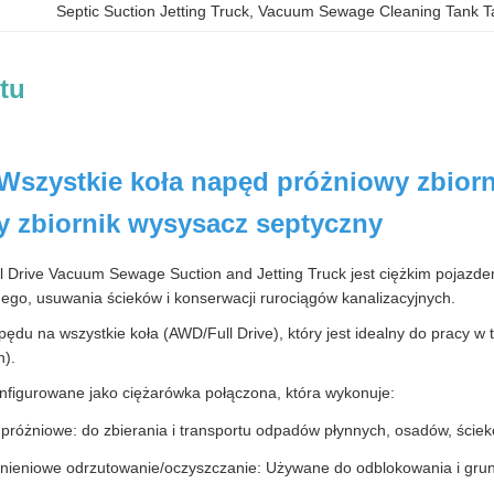
Septic Suction Jetting Truck
, 
Vacuum Sewage Cleaning Tank T
tu
szystkie koła napęd próżniowy zbiorni
y zbiornik wysysacz septyczny
Drive Vacuum Sewage Suction and Jetting Truck jest ciężkim pojazde
nego, usuwania ścieków i konserwacji rurociągów kanalizacyjnych.
pędu na wszystkie koła (AWD/Full Drive), który jest idealny do pracy w
h).
nfigurowane jako ciężarówka połączona, która wykonuje:
próżniowe: do zbierania i transportu odpadów płynnych, osadów, ście
ieniowe odrzutowanie/oczyszczanie: Używane do odblokowania i grunt