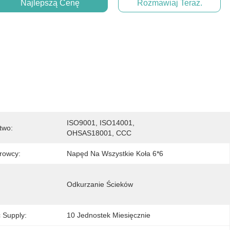
Najlepszą Cenę
Rozmawiaj Teraz.
ISO9001, ISO14001, 
two:
OHSAS18001, CCC
rowcy:
Napęd Na Wszystkie Koła 6*6
Odkurzanie Ścieków
 Supply:
10 Jednostek Miesięcznie