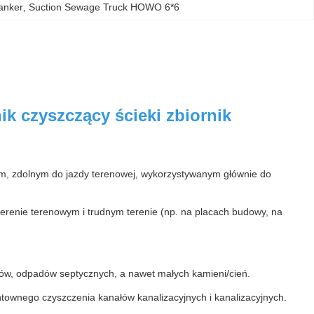
anker
, 
Suction Sewage Truck HOWO 6*6
k czyszczący ścieki zbiornik
m, zdolnym do jazdy terenowej, wykorzystywanym głównie do
 terenie terenowym i trudnym terenie (np. na placach budowy, na
ków, odpadów septycznych, a nawet małych kamieni/cień.
ownego czyszczenia kanałów kanalizacyjnych i kanalizacyjnych.