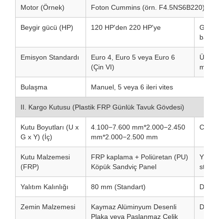
Motor (Örnek)
Foton Cummins (örn. F4.5NS6B220), ISF 
Beygir gücü (HP)
120 HP'den 220 HP'ye
Güç d
bağlıdı
Emisyon Standardı
Euro 4, Euro 5 veya Euro 6
Ülken
(Çin VI)
model 
Bulaşma
Manuel, 5 veya 6 ileri vites
II. Kargo Kutusu (Plastik FRP Günlük Tavuk Gövdesi)
Kutu Boyutları (U x
4.100−7.600 mm*2.000−2.450
Civciv 
G x Y) (İç)
mm*2.000−2.500 mm
Kutu Malzemesi
FRP kaplama + Poliüretan (PU)
Yüksek
(FRP)
Köpük Sandviç Panel
steril
Yalıtım Kalınlığı
80 mm (Standart)
Duvarl
Zemin Malzemesi
Kaymaz Alüminyum Desenli
Dayanı
Plaka veya Paslanmaz Çelik