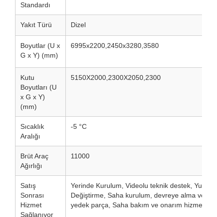
Standardı
Yakıt Türü
Dizel
Boyutlar (U x
6995x2200,2450x3280,3580
G x Y) (mm)
Kutu
5150X2000,2300X2050,2300
Boyutları (U
x G x Y)
(mm)
Sıcaklık
-5 °C
Aralığı
Brüt Araç
11000
Ağırlığı
Satış
Yerinde Kurulum, Videolu teknik destek, Yurtdış
Sonrası
Değiştirme, Saha kurulum, devreye alma ve eğit
Hizmet
yedek parça, Saha bakım ve onarım hizmeti
Sağlanıyor