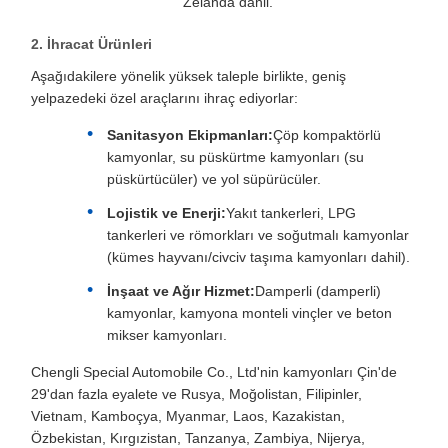
Zelanda dahil.
2. İhracat Ürünleri
Aşağıdakilere yönelik yüksek taleple birlikte, geniş
yelpazedeki özel araçlarını ihraç ediyorlar:
Sanitasyon Ekipmanları:
Çöp kompaktörlü
kamyonlar, su püskürtme kamyonları (su
püskürtücüler) ve yol süpürücüler.
Lojistik ve Enerji:
Yakıt tankerleri, LPG
tankerleri ve römorkları ve soğutmalı kamyonlar
(kümes hayvanı/civciv taşıma kamyonları dahil).
İnşaat ve Ağır Hizmet:
Damperli (damperli)
kamyonlar, kamyona monteli vinçler ve beton
mikser kamyonları.
Chengli Special Automobile Co., Ltd'nin kamyonları Çin'de
29'dan fazla eyalete ve Rusya, Moğolistan, Filipinler,
Vietnam, Kamboçya, Myanmar, Laos, Kazakistan,
Özbekistan, Kırgızistan, Tanzanya, Zambiya, Nijerya,