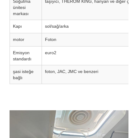
Soğutma
taşıyıcı, THEROM KING, hanyan ve diğer çin m
ünitesi
markası
Kapı
sol/sağ/arka
motor
Foton
Emisyon
euro2
standardı
şasi isteğe
foton, JAC, JMC ve benzeri
bağlı