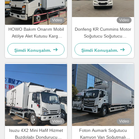
Video
Video
HOWO Bakım Onarım Mobil
Donfeng KR Cummins Motor
Atölye Alet Kutusu Kargo
Soğutucu Soğutucu
Kutusu Kamyonet
Dondurucu Kamyon
Şimdi Konuşalım.
Şimdi Konuşalım.
Video
Video
Isuzu 4X2 Mini Hafif Hizmet
Foton Aumark Soğutucu
Buzdolabı Dondurucu
Kamyon Van Soğutmalı