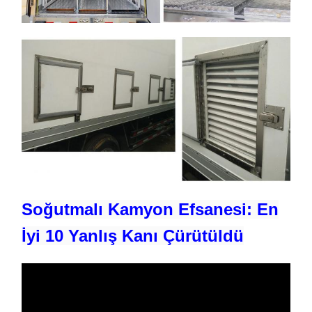
Soğutmalı Kamyon Efsanesi: En
İyi 10 Yanlış Kanı Çürütüldü