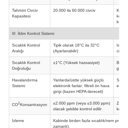
Tahmini Civciv
20.000 ila 60.000 civciv
Kutu b
Kapasitesi
konfig
büyük 
III. İklim Kontrol Sistemi
Sıcaklık Kontrol
Tipik olarak 18°C ​​ila 32°C
Isıtma
Aralığı
(Ayarlanabilir)
civciv 
Sıcaklık Kontrol
±1°C (Yüksek hassasiyet)
Biyogü
Doğruluğu
gerekli
Havalandırma
Yanlarda/üstte yüksek güçlü
Saatt
Sistemi
elektronik fanlar; filtreli ön hava
etmek
girişi (bazen HEPA dereceli)
≤2.000 ppm (veya ≤3.000 ppm)
Zorla 
2
CO
Konsantrasyon
olacak şekilde kontrol edilir
korunu
İzleme
Kabinde birden fazla sıcaklık/nem probu 
zamanlı).