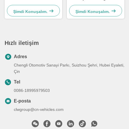
Kamyon
Thermo King Dondurucu
Kamyon
Şimdi Konuşalım.
Şimdi Konuşalım.
Hızlı iletişim
Adres
Chengli Otomotiv Sanayi Parkı, Suizhou Şehri, Hubei Eyaleti,
Çin
Tel
0086-18995979503
E-posta
clwgroup@cn-vehicles.com