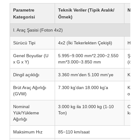
Parametre
Teknik Veriler (Tipik Aralık/
Notla
Kategorisi
Örnek)
I. Araç Şasisi (Foton 4x2)
Sürücü Tipi
4x2 (İki Tekerlekten Çekişli)
Hafif/o
Genel Boyutlar (U
5.995−9.000 mm*2.200−2.550
Şasi u
x G x Y)
mm*3.000−3.850 mm
(örn. 
Dingil açıklığı
3.360 mm'den 5.100 mm'ye
Kutu uz
Brüt Araç Ağırlığı
7.300 kg'dan 18.000 kg'a
Kamyon
(GVW)
orta h
Nominal
3.000 kg ila 10.000 kg (1-10
Civciv
Yük/Yükleme
Ton)
kapasi
Ağırlığı
Maksimum Hız
85−110 km/saat