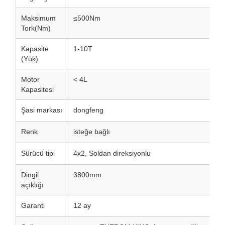
Maksimum
≤500Nm
Tork(Nm)
Kapasite
1-10T
(Yük)
Motor
< 4L
Kapasitesi
Şasi markası
dongfeng
Renk
isteğe bağlı
Sürücü tipi
4x2, Soldan direksiyonlu
Dingil
3800mm
açıklığı
Garanti
12 ay