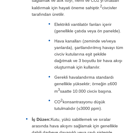
sağlamak ve atık ısıyı, nemi ve CO2'yi ortadan
2
kaldırmak için hayati öneme sahiptir.
civcivler
tarafından üretilir.
Elektrikli vantilatör fanları içerir
(genellikle çatıda veya ön panelde).
Hava kanalları (zeminde ve/veya
yanlarda), şartlandırılmış havayı tüm
civciv kutularına eşit şekilde
dağıtmak ve 3 boyutlu bir hava akışı
oluşturmak için kullanılır.
Gerekli havalandırma standardı
genellikle yüksektir; örneğin ≥600
3
m
saatte 10.000 civciv başına.
2
CO
konsantrasyonu düşük
tutulmalıdır (≤3000 ppm).
İç Düzen:
Kutu, yükü sabitlemek ve sıralar
arasında hava akışını sağlamak için genellikle
dahili darbeye dayanıklı veya raylı sistemle