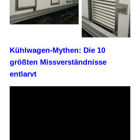
Kühlwagen-Mythen: Die 10
größten Missverständnisse
entlarvt