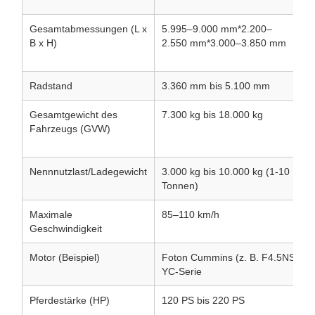
Gesamtabmessungen (L x
5.995–9.000 mm*2.200–
V
B x H)
2.550 mm*3.000–3.850 mm
F
m
Radstand
3.360 mm bis 5.100 mm
K
Gesamtgewicht des
7.300 kg bis 18.000 kg
H
Fahrzeugs (GVW)
a
B
Nennnutzlast/Ladegewicht
3.000 kg bis 10.000 kg (1-10
D
Tonnen)
d
Maximale
85–110 km/h
Geschwindigkeit
Motor (Beispiel)
Foton Cummins (z. B. F4.5NS6B220
YC-Serie
Pferdestärke (HP)
120 PS bis 220 PS
D
G