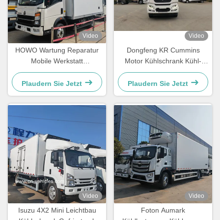
Video
Video
HOWO Wartung Reparatur
Dongfeng KR Cummins
Mobile Werkstatt
Motor Kühlschrank Kühl-
Werkzeugkasten
Gefrier-LKW
Frachtkasten Transporter
Plaudern Sie Jetzt
Plaudern Sie Jetzt
LKW
Video
Video
Isuzu 4X2 Mini Leichtbau
Foton Aumark