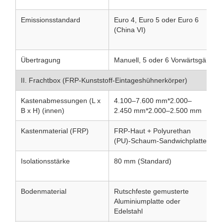
Emissionsstandard
Euro 4, Euro 5 oder Euro 6
H
(China VI)
d
M
Übertragung
Manuell, 5 oder 6 Vorwärtsgänge
II. Frachtbox (FRP-Kunststoff-Eintageshühnerkörper)
Kastenabmessungen (L x
4.100–7.600 mm*2.000–
B
B x H) (innen)
2.450 mm*2.000–2.500 mm
K
Kastenmaterial (FRP)
FRP-Haut + Polyurethan
H
(PU)-Schaum-Sandwichplatte
d
Isolationsstärke
80 mm (Standard)
F
B
Bodenmaterial
Rutschfeste gemusterte
S
Aluminiumplatte oder
a
Edelstahl