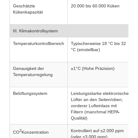
Geschätzte
20.000 bis 60.000 Küken
V
Kükenkapazität
K
T
III. Klimakontrollsystem
Temperaturkontrollbereich
Typischerweise 18 °C bis 32
G
°C (einstellbar)
d
K
Genauigkeit der
±1°C (Hohe Präzision)
U
Temperaturregelung
B
G
Belüftungssystem
Leistungsstarke elektronische
U
Lüfter an den Seiten/oben;
S
vorderer Lufteinlass mit
Filtern (manchmal HEPA-
Qualität)
Kontrolliert auf ≤2.000 ppm
A
2
CO
Konzentration
(oder ≤3.000 ppm)
Z