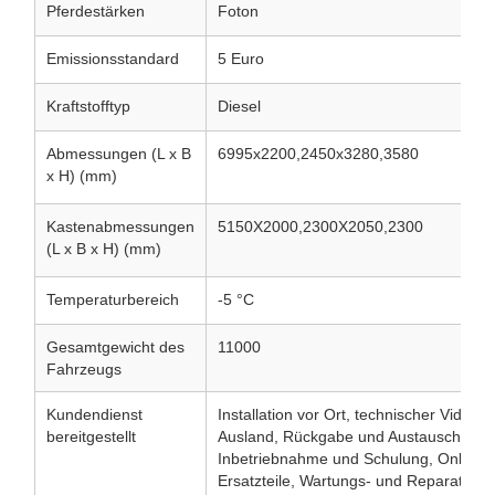
Pferdestärken
Foton
Emissionsstandard
5 Euro
Kraftstofftyp
Diesel
Abmessungen (L x B
6995x2200,2450x3280,3580
x H) (mm)
Kastenabmessungen
5150X2000,2300X2050,2300
(L x B x H) (mm)
Temperaturbereich
-5 °C
Gesamtgewicht des
11000
Fahrzeugs
Kundendienst
Installation vor Ort, technischer Video-
bereitgestellt
Ausland, Rückgabe und Austausch, Insta
Inbetriebnahme und Schulung, Online-S
Ersatzteile, Wartungs- und Reparaturser