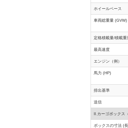
ホイールベース
車両総重量 (GVW)
定格積載量/積載重
最高速度
エンジン（例）
馬力 (HP)
排出基準
送信
II.カーゴボック
ボックスの寸法 (長