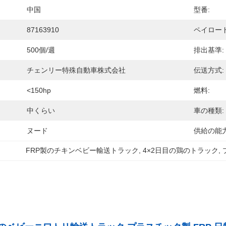
中国
型番:
87163910
ペイロード
500個/週
排出基準:
チェンリー特殊自動車株式会社
伝送方式:
<150hp
燃料:
中くらい
車の種類:
ヌード
供給の能力
FRP製のチキンベビー輸送トラック
, 
4×2日目の鶏のトラック
, 