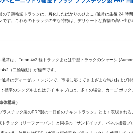
2 日齢のベビーニワトリ輸送トラック プラスチック製 FRP
生後 2 日齢の子鶏輸送トラックは、孵化したばかりのひよこ (通常は生後 2
ンです。これらのトラックの主な特徴は、デリケートな貨物の高い生存
:
通常は、Foton 4x2 軽トラックまたは中型トラックのシャーシ (Auma
:
4x2（二輪駆動）が標準です。
:
通常はディーゼル エンジンで、市場に応じてさまざまな馬力および排出基準
ー：
標準のシングルまたはデイ キャブには、多くの場合、カーゴ ボッ
（車体構造）
プラスチック製のFRP製の一日前のチキントラック」とよく表現される
蔵トラック（リーファーバン）と同様の「サンドイッチ」パネル接着プ