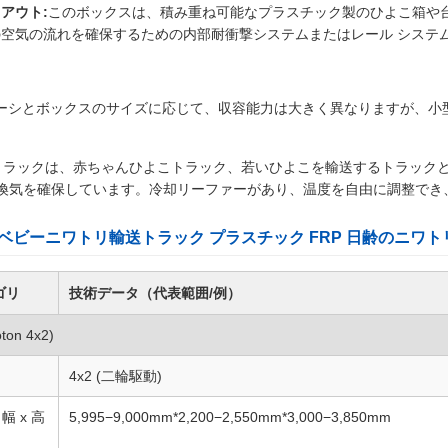
アウト:
このボックスは、積み重ね可能なプラスチック製のひよこ箱や
の空気の流れを確保するための内部耐衝撃システムまたはレール システ
ャーシとボックスのサイズに応じて、収容能力は大きく異なりますが、小型の 4x
トラックは、赤ちゃんひよこトラック、若いひよこを輸送するトラック
換気を確保しています。冷却リーファーがあり、温度を自由に調整でき
日齢のベビーニワトリ輸送トラック プラスチック FRP 日齢のニワト
ゴリ
技術データ（代表範囲/例）
on 4x2)
4x2 (二輪駆動)
幅 x 高
5,995−9,000mm*2,200−2,550mm*3,000−3,850mm