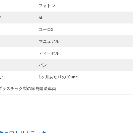
フォトン
:
5t
ユーロ3
マニュアル
ディーゼル
バン
:
1ヶ月あたりの10unit
プラスチック製の家禽輸送車両