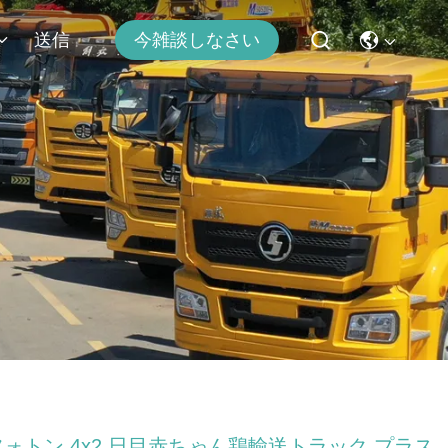
送信
今雑談しなさい
フォトン 4x2 日目赤ちゃん鶏輸送トラック プラス