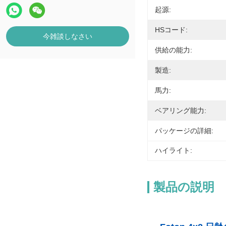
起源:
HSコード:
今雑談しなさい
供給の能力:
製造:
馬力:
ベアリング能力:
パッケージの詳細:
ハイライト:
製品の説明