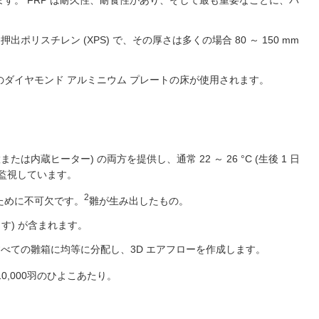
す。 FRP は耐久性、耐食性があり、そして最も重要なことに、バ
ポリスチレン (XPS) で、その厚さは多くの場合 80 ～ 150 mm
ダイヤモンド アルミニウム プレートの床が使用されます。
は内蔵ヒーター) の両方を提供し、通常 22 ～ 26 °C (生後 1 日
監視しています。
2
ために不可欠です。
雛が生み出したもの。
す) が含まれます。
すべての雛箱に均等に分配し、3D エアフローを作成します。
0,000羽のひよこあたり。