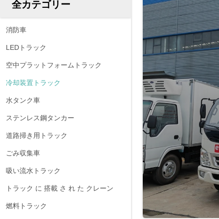
全カテゴリー
消防車
LEDトラック
空中プラットフォームトラック
冷却装置トラック
水タンク車
ステンレス鋼タンカー
道路掃き用トラック
ごみ収集車
吸い流水トラック
トラック に 搭載 さ れ た クレーン
燃料トラック