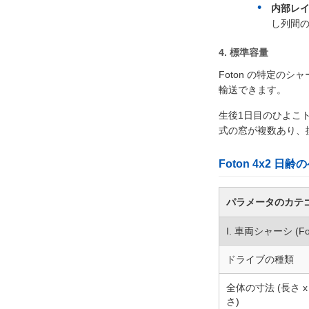
内部レイ
し列間
4. 標準容量
Foton の特定のシ
輸送できます。
生後1日目のひよこ
式の窓が複数あり、
Foton 4x2 
パラメータのカテ
I. 車両シャーシ (Fot
ドライブの種類
全体の寸法 (長さ x 
さ)