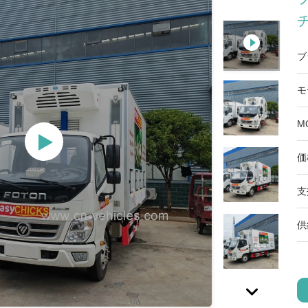
ブ
モ
M
価
支
供