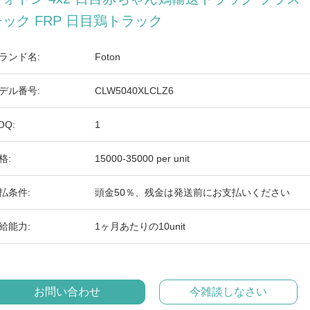
チック FRP 日目鶏トラック
ランド名:
Foton
デル番号:
CLW5040XLCLZ6
OQ:
1
格:
15000-35000 per unit
払条件:
頭金50％、残金は発送前にお支払いください
給能力:
1ヶ月あたりの10unit
お問い合わせ
今雑談しなさい