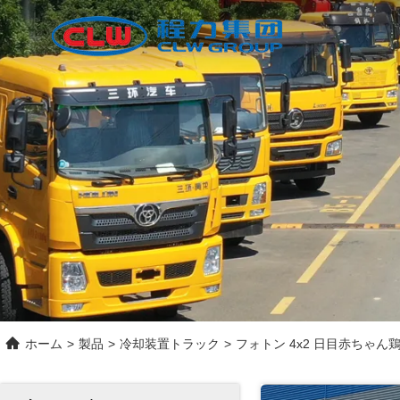
ホーム
>
製品
>
冷却装置トラック
>
フォトン 4x2 日目赤ちゃん