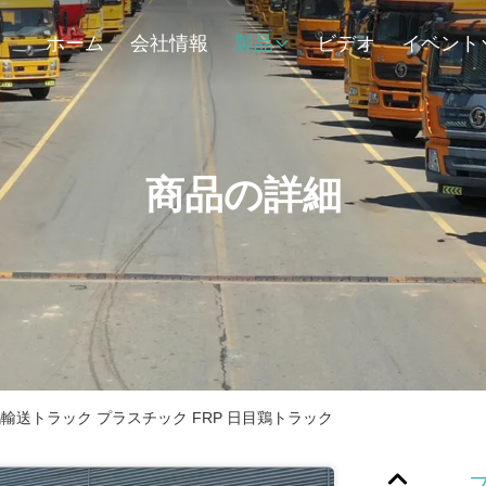
ホーム
会社情報
製品
ビデオ
イベント
商品の詳細
鶏輸送トラック プラスチック FRP 日目鶏トラック