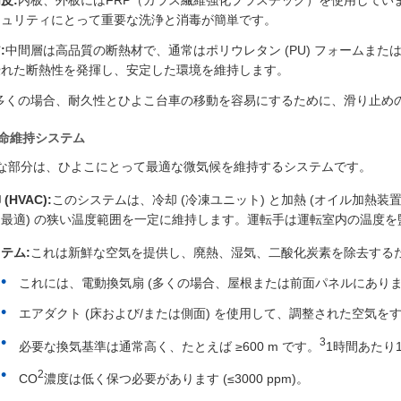
皮:
内板、外板にはFRP（ガラス繊維強化プラスチック）を使用していま
キュリティにとって重要な洗浄と消毒が簡単です。
:
中間層は高品質の断熱材で、通常はポリウレタン (PU) フォームまたは押出
優れた断熱性を発揮し、安定した環境を維持します。
多くの場合、耐久性とひよこ台車の移動を容易にするために、滑り止めの
生命維持システム
な部分は、ひよこにとって最適な微気候を維持するシステムです。
(HVAC):
このシステムは、冷却 (冷凍ユニット) と加熱 (オイル加熱装置また
最適) の狭い温度範囲を一定に維持します。運転手は運転室内の温度を
テム:
これは新鮮な空気を提供し、廃熱、湿気、二酸化炭素を除去する
これには、電動換気扇 (多くの場合、屋根または前面パネルにありま
エアダクト (床および/または側面) を使用して、調整された空気を
3
必要な換気基準は通常高く、たとえば ≥600 m です。
1時間あたり1
2
CO
濃度は低く保つ必要があります (≤3000 ppm)。