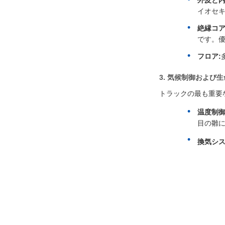
外皮と内
イオセ
絶縁コア
です。
フロア:
3. 気候制御および
トラックの最も重要
温度制御 
目の雛に
換気シス