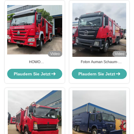
Video
Video
HOWO
Foton Auman Schaum-
Rettungsschaumwasserbehälter
Feuerwehrfahrzeug-Abteilung
Tankwagen Feuerwehrmotor
Rettungsfahrzeuge LKW
Plaudern Sie Jetzt
Plaudern Sie Jetzt
Kampffahrzeugmotor
Feuerwehrwagen