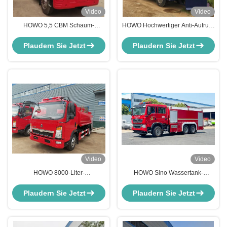
Video
Video
HOWO 5,5 CBM Schaum-
HOWO Hochwertiger Anti-Aufruhr
Feuerwehrfahrzeug
Wasserwerfer LKW 5-12 Tonnen
Plaudern Sie Jetzt
Plaudern Sie Jetzt
Video
Video
HOWO 8000-Liter-
HOWO Sino Wassertank-
Tanklöschfahrzeug
Feuerwehrfahrzeug
Feuerlöschfahrzeug Tender
Plaudern Sie Jetzt
Plaudern Sie Jetzt
Sprinkler Feuerwehrauto