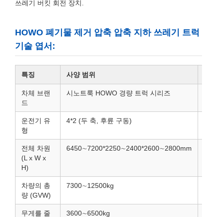
쓰레기 버킷 회전 장치.
HOWO 폐기물 제거 압축 압축 지하 쓰레기 트럭
기술 엽서:
특징
사양 범위
참고
차체 브랜
시노트룩 HOWO 경량 트럭 시리즈
중량
드
할 
운전기 유
4*2 (두 축, 후륜 구동)
기동
형
전체 차원
6450∼7200*2250∼2400*2600∼2800mm
지하
(L x W x
(높
H)
차량의 총
7300∼12500kg
특정
량 (GVW)
니다
무게를 줄
3600∼6500kg
차량