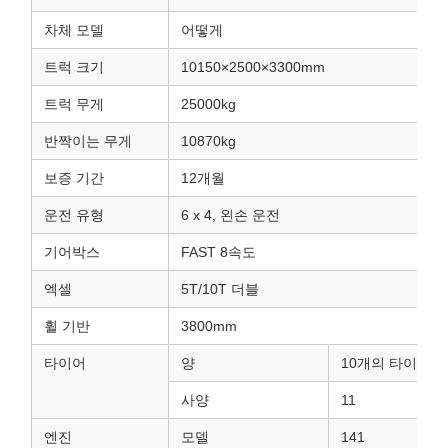
차체 모델
어떻게
트럭 크기
10150×2500×3300mm
트럭 무게
25000kg
반짝이는 무게
10870kg
보증 기간
12개월
운전 유형
6 x 4, 왼손 운전
기어박스
FAST 8속도
엑셀
5T/10T 더블
휠 기반
3800mm
타이어
양
10개의 타이어와
사양
11
엔진
모델
141