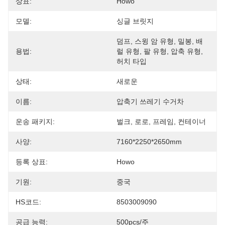
상표:
Howo
모델:
싱글 브릿지
덤프, 스윙 암 유형, 밀봉, 배
용법:
럴 유형, 팔 유형, 압축 유형, 
허치 타입
상태:
새로운
이름:
압축기 쓰레기 수거차
운송 패키지:
벌크, 로로, 프레임, 컨테이너
사양:
7160*2250*2650mm
등록 상표:
Howo
기원:
중국
HS코드:
8503009090
공급 능력:
500pcs/주