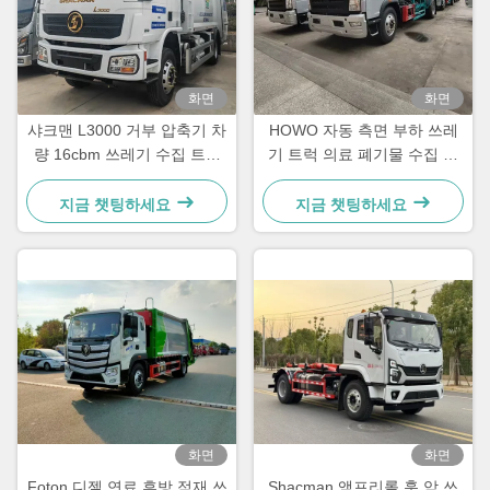
화면
화면
샤크맨 L3000 거부 압축기 차
HOWO 자동 측면 부하 쓰레
량 16cbm 쓰레기 수집 트럭
기 트럭 의료 폐기물 수집 트
260HP
럭
지금 챗팅하세요
지금 챗팅하세요
화면
화면
Foton 디젤 연료 후방 적재 쓰
Shacman 앰프리롤 훅 암 쓰