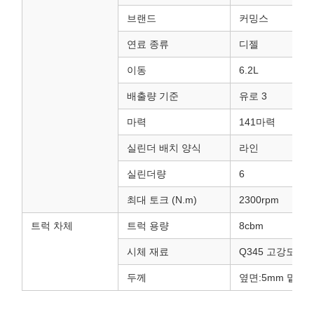
브랜드
커밍스
연료 종류
디젤
이동
6.2L
배출량 기준
유로 3
마력
141마력
실린더 배치 양식
라인
실린더량
6
최대 토크 (N.m)
2300rpm
트럭 차체
트럭 용량
8cbm
시체 재료
Q345 고강도 탄
두께
옆면:5mm 밑면: