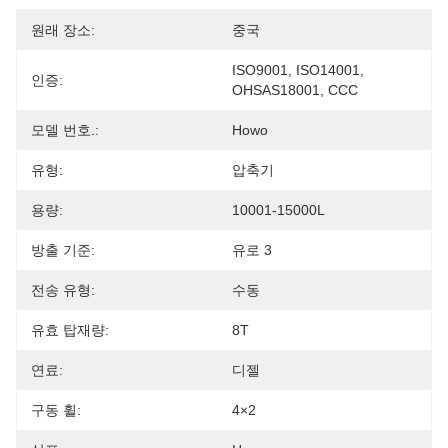
원래 장소:
중국
ISO9001, ISO14001, 
인증:
OHSAS18001, CCC
모델 번호.:
Howo
유형:
압축기
용량:
10001-15000L
방출 기준:
유로 3
전송 유형:
수동
유효 탑재량:
8T
연료:
디젤
구동 휠:
4×2