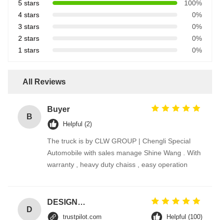
5 stars
100%
4 stars
0%
3 stars
0%
2 stars
0%
1 stars
0%
All Reviews
Buyer
B
Helpful (2)
The truck is by CLW GROUP | Chengli Special
Automobile with sales manage Shine Wang . With
warranty , heavy duty chaiss , easy operation
DESIGNER CODE
D
trustpilot.com
Helpful (100)