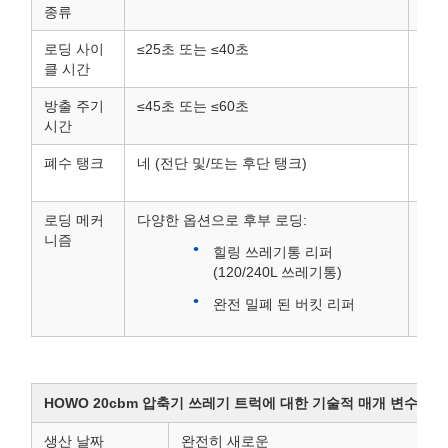
종류
커
로딩 사이
≤25초 또는 ≤40초
쓰레
클 시간
할 
방출 주기
≤45초 또는 ≤60초
쓰레
시간
밀어
폐수 탱크
네 (전단 및/또는 후단 탱크)
밀폐
하 
로딩 메커
다양한 옵션으로 후부 로딩:
다른
니즘
니다
힐링 쓰레기통 리퍼
(120/240L 쓰레기통)
완전 밀폐 된 버킷 리퍼
HOWO 20cbm 압축기 쓰레기 트럭에 대한 기술적 매개 변수
생산 날짜
완전히 새로운