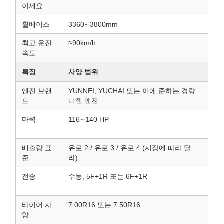
이세요
휠베이스
3360∼3800mm
짧은
최고 운전
≈90km/h
속도
특징
사양 범위
참고
엔진 브랜
YUNNEI, YUCHAI 또는 이에 준하는 경량
이 
드
디젤 엔진
진.
마력
116∼140 HP
더 
한을
배출량 표
유로 2 / 유로 3 / 유로 4 (시장에 따라 달
준
라)
전송
수동, 5F+1R 또는 6F+1R
5~
합니
타이어 사
7.00R16 또는 7.50R16
타이
양
높이