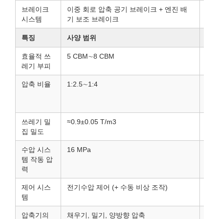
브레이크
이중 회로 압축 공기 브레이크 + 엔진 배
표준
시스템
기 보조 브레이크
특징
사양 범위
참고
효율적 쓰
5 CBM∼8 CBM
폐기
레기 부피
압축 비율
1:2.5∼1:4
폐기
CB
CB
쓰레기 밀
≈0.9±0.05 T/m
3
압축
집 밀도
수압 시스
16 MPa
압력
템 작동 압
력
제어 시스
전기수압 제어 (+ 수동 비상 조작)
종종
템
입 
압축기의
채우기, 밀기, 양방향 압축
후부