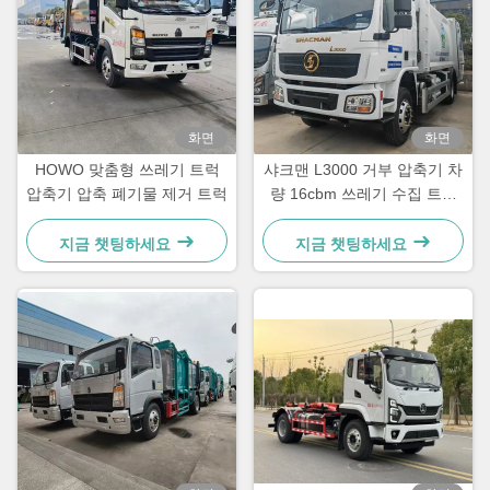
화면
화면
HOWO 맞춤형 쓰레기 트럭
샤크맨 L3000 거부 압축기 차
압축기 압축 폐기물 제거 트럭
량 16cbm 쓰레기 수집 트럭
260HP
지금 챗팅하세요
지금 챗팅하세요