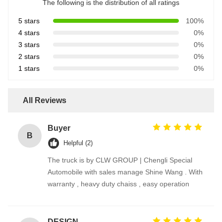
The following is the distribution of all ratings
5 stars
100%
4 stars
0%
3 stars
0%
2 stars
0%
1 stars
0%
All Reviews
Buyer
B
Helpful (2)
The truck is by CLW GROUP | Chengli Special
Automobile with sales manage Shine Wang . With
warranty , heavy duty chaiss , easy operation
DESIGNER CODE