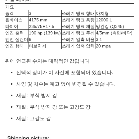
개요
승객
3
쓰레기 탱크 형태
아치형
휠베이스
4175 mm
쓰레기 탱크 용량
12000 L
타이어
235/75R17.5
쓰레기 탱크 재질
망간강 (Q345)
엔진 출력
190 hp (139 kw)
쓰레기 탱크 두께
4/5mm (측면/바닥)
엔진 실린더
6
쓰레기 압축 비율
3:1
엔진 형태
터보차저
쓰레기 압축 압력
20 mpa
위에 언급된 수치는 대략적인 값입니다.
선택적 장비가 이 사진에 포함되어 있습니다.
사양 및 치수는 예고 없이 변경될 수 있습니다.
재질 : 부식 방지 강
재질 : 부식 방지 강 또는 고강도 강
재질 : 고강도 강