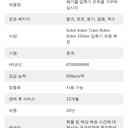
폐기물 압축기 트럭을 거부하
제품명:
십시오
운송 패키지:
벌크, 로로, 용기, 알몸, 왁스
5cbm 6cbm 7cbm 8cbm 
사양:
9cbm 10cbm 압축기 유형 복
장
기원:
중국
HS코드:
8705909990
공급 능력:
500pcs/주
맞춤화:
사용 가능
판매 후 서비스:
12개월
보증:
10년
화물 및 예상 배송 시간에 대
배송비:
해서는 공급업체에 문의하세