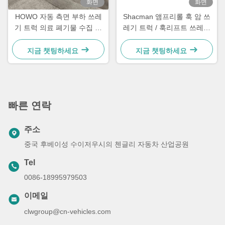
화면
화면
HOWO 자동 측면 부하 쓰레
Shacman 앰프리롤 훅 암 쓰
기 트럭 의료 폐기물 수집 트
레기 트럭 / 훅리프트 쓰레기
럭
트럭
지금 챗팅하세요
지금 챗팅하세요
빠른 연락
주소
중국 후베이성 수이저우시의 첸글리 자동차 산업공원
Tel
0086-18995979503
이메일
clwgroup@cn-vehicles.com