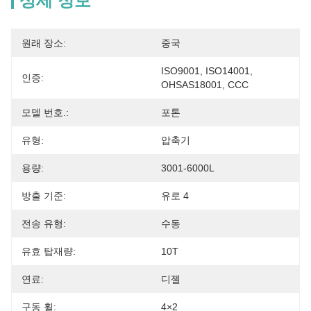
상세 정보
원래 장소:
중국
ISO9001, ISO14001, 
인증:
OHSAS18001, CCC
모델 번호.:
포톤
유형:
압축기
용량:
3001-6000L
방출 기준:
유로 4
전송 유형:
수동
유효 탑재량:
10T
연료:
디젤
구동 휠:
4×2