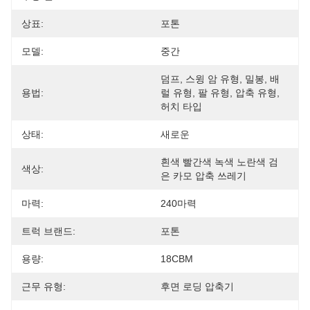
상표:
포톤
모델:
중간
덤프, 스윙 암 유형, 밀봉, 배
용법:
럴 유형, 팔 유형, 압축 유형, 
허치 타입
상태:
새로운
흰색 빨간색 녹색 노란색 검
색상:
은 카모 압축 쓰레기
마력:
240마력
트럭 브랜드:
포톤
용량:
18CBM
근무 유형:
후면 로딩 압축기