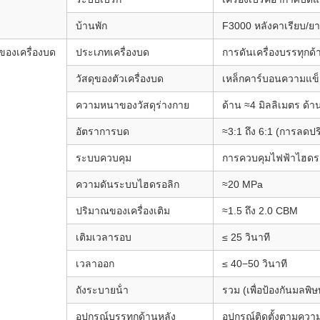
บ้านพัก
F3000 หลังคาเรียบ/ยาว
ของเครื่องบด
ประเภทเครื่องบด
การดันเครื่องบรรทุกด้
วัสดุของตัวเครื่องบด
เหล็กคาร์บอนความแข็
ความหนาของวัสดุร่างกาย
ด้าน ≈4 มิลลิเมตร ด้า
อัตราการบด
≈3:1 ถึง 6:1 (การลดป
ระบบควบคุม
การควบคุมไฟฟ้าไฮดรอ
ความดันระบบไฮดรอลิก
≈20 MPa
ปริมาณของเครื่องเติม
≈1.5 ถึง 2.0 CBM
เติมเวลารอบ
≤ 25 วินาที
เวลาออก
≤ 40−50 วินาที
ถังระบายน้ํา
รวม (เพื่อป้องกันมลพิ
อุปกรณ์บรรทุกด้านหลัง
อุปกรณ์ติดตั้งตามควา