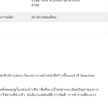
บริษัท เฉิงลี่ สเปเชียล ออโตโมบิล 
จำกัด
การผลิต:
10 หน่วยต่อเดือน
คิวบิก (cbm) เป็นรถระบายน้ําหนักที่สร้างขึ้นบนชาสี Shacman
งหมดอยู่ในกล่องน้ําเสีย, เพื่อที่จะแก้ไขอย่างละเอียดปัญหาของการ
ส่วนที่นําเข้า, มันมีแรงกดดันที่ดี,การปิดดี, การทํางานที่สะดวก