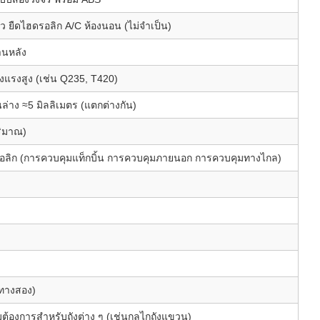
 ยืดไฮดรอลิก A/C ห้องนอน (ไม่จําเป็น)
านหลัง
งแรงสูง (เช่น Q235, T420)
นล่าง ≈5 มิลลิเมตร (แตกต่างกัน)
ริมาณ)
ลิก (การควบคุมแท็กบิ้น การควบคุมภายนอก การควบคุมทางไกล)
ษทางสอง)
มต้องการสําหรับถังต่าง ๆ (เช่นกลไกถังแขวน)