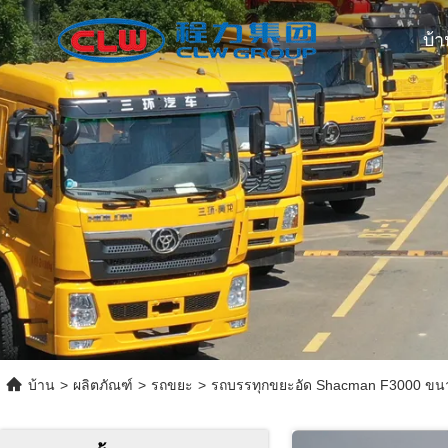
บ้า
บ้าน
>
ผลิตภัณฑ์
>
รถขยะ
>
รถบรรทุกขยะอัด Shacman F3000 ขนาด