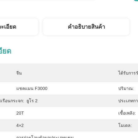
ละเอียด
คําอธิบายสินค้า
อียด
จีน
ได้รับการร
แชคแมน F3000
ปริมาณ:
เรือนกระจก:
ยูโร 2
ประเภทการ
20T
เชื้อเพลิง:
4×2
โมเดล:
การถ่ายโอนข้อมูลประเภทแขน