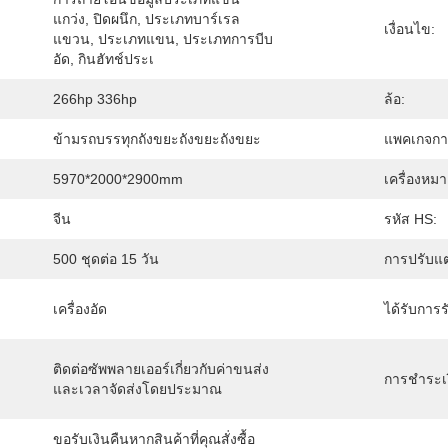
แกว่ง, ปิดผนึก, ประเภทบาร์เรล
เงื่อนไข:
แขวน, ประเภทแขน, ประเภทการบีบ
อัด, กินฮัทช์ประเ
266hp 336hp
ล้อ:
ข้ามรถบรรทุกถังขยะถังขยะถังขยะ
แพคเกจกา
5970*2000*2900mm
เครื่องหม
จีน
รหัส HS:
500 ชุดต่อ 15 วัน
การปรับแต
เครื่องอัด
ได้รับการร
ติดต่อซัพพลายเออร์เกี่ยวกับค่าขนส่ง
การชำระเง
และเวลาจัดส่งโดยประมาณ
ขอรับเงินคืนหากสินค้าที่คุณสั่งซื้อ