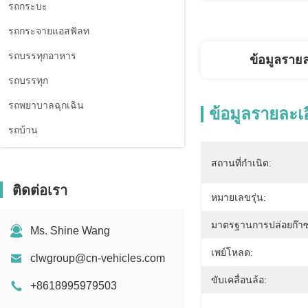
รถกระบะ
รถกระจายแอสฟัลท
รถบรรทุกอาหาร
ข้อมูลราย
รถบรรทุก
รถพยาบาลฉุกเฉิน
ข้อมูลรายละเ
รถบ้าน
สถานที่กำเนิด:
ติดต่อเรา
หมายเลขรุ่น:
มาตรฐานการปล่อยก๊าซ
Ms. Shine Wang
เพย์โหลด:
clwgroup@cn-vehicles.com
ขับเคลื่อนล้อ:
+8618995979503