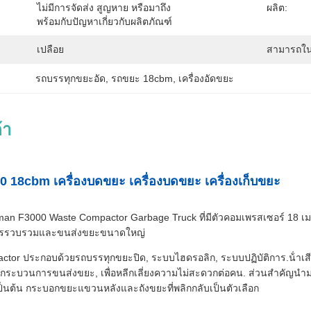
ไม่มีการจัดส่ง สูญหาย หรือมาถึง
ผลิต:
พร้อมกับปัญหาเกี่ยวกับผลิตภัณฑ์
เปลือย
สามารถใน
รถบรรทุกขยะอัด
, 
รถขยะ 18cbm
, 
เครื่องอัดขยะ
้า
18cbm เครื่องบดขยะ เครื่องบดขยะ เครื่องเก็บขยะ
n F3000 Waste Compactor Garbage Truck ที่มีตัวคอมเพรสเซอร์ 18 เมตร
,การรวบรวมและขนส่งขยะขนาดใหญ่
or ประกอบด้วยรถบรรทุกขยะปิด, ระบบไฮดรอลิก, ระบบปฏิบัติการ.น้ําเสียทั้
ระบวนการขนส่งขยะ, เพื่อหลีกเลี่ยงความไม่สะดวกต่อคน. ส่วนสําคัญนํามาใช้
นต้น กระบอกขยะแขวนหลังและถังขยะที่พลิกกลับเป็นตัวเลือก