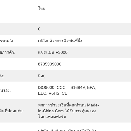
ใหม่
6
รขนส่ง:
เปลือยด้วยการฉีดพ่นขี้ผึ้ง
ายการค้า:
แชคแมน F3000
8705909090
่ง:
มีอยู่
ISO9000, CCC, TS16949, EPA, 
ับรอง:
EEC, RoHS, CE
ทุกการชำระเงินที่คุณทำบน Made-
ินที่ปลอดภัย:
In-China.com ได้รับการคุ้มครอง
โดยแพลตฟอร์ม