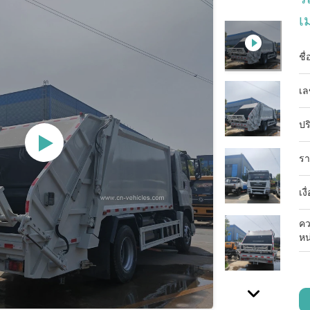
เ
ชื
เล
ปร
รา
เง
คว
หน