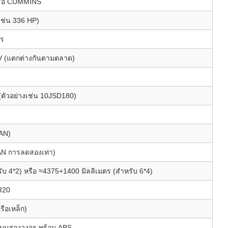
รือ CUMMINS
เช่น 336 HP)
ตร
โร IV (แตกต่างกันตามตลาด)
(ตัวอย่างเช่น 10JSD180)
MAN)
AN การลดสองเท่า)
รับ 4*2) หรือ ≈4375+1400 มิลลิเมตร (สําหรับ 6*4)
R20
รือเหล็ก)
แบบสองวงจร พร้อม ABS