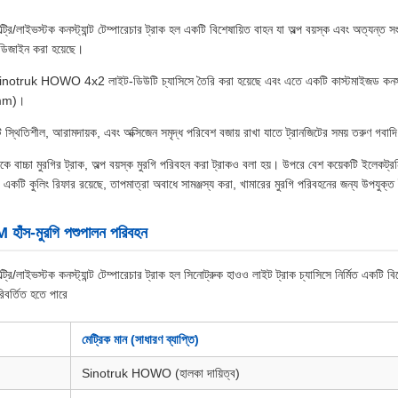
ইভস্টক কনস্ট্যান্ট টেম্পারেচার ট্রাক হল একটি বিশেষায়িত বাহন যা অল্প বয়স্ক এবং অত্যন্ত সংবে
য ডিজাইন করা হয়েছে।
otruk HOWO 4x2 লাইট-ডিউটি ​​চ্যাসিসে তৈরি করা হয়েছে এবং এতে একটি কাস্টমাইজড কনস্ট্যান্ট-টে
mm)।
স্থিতিশীল, আরামদায়ক, এবং অক্সিজেন সমৃদ্ধ পরিবেশ বজায় রাখা যাতে ট্রানজিটের সময় তরুণ গবাদি 
ককে বাচ্চা মুরগির ট্রাক, অল্প বয়স্ক মুরগি পরিবহন করা ট্রাকও বলা হয়। উপরে বেশ কয়েকটি ইলেকট্
কটি কুলিং রিফার রয়েছে, তাপমাত্রা অবাধে সামঞ্জস্য করা, খামারের মুরগি পরিবহনের জন্য উপযুক্ত
স-মুরগি পশুপালন পরিবহন
ভস্টক কনস্ট্যান্ট টেম্পারেচার ট্রাক হল সিনোট্রুক হাওও লাইট ট্রাক চ্যাসিসে নির্মিত একটি বিশেষ 
িবর্তিত হতে পারে
মেট্রিক মান (সাধারণ ব্যাপ্তি)
Sinotruk HOWO (হালকা দায়িত্ব)