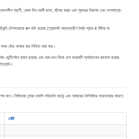
দনশীল প্রাণী, যেমন দিন বয়সী ছানা, হাঁসের বাচ্চা এবং শূকরের নিরাপদ এবং তাপমাত্রা-
ম্পারেচার বক্স বডি রয়েছে (প্রায়শই অভ্যন্তরীণ দৈর্ঘ্য প্রায় 4 মিটার বা
পশুর বেঁচে থাকার হার নিশ্চিত করা যায়।
রনিক ভেন্টিলেটর ফ্যান রয়েছে এবং বাম-ডান দিকে বেশ কয়েকটি স্লাইডেবল জানালা রয়েছে
 ইত্যাদি।
যান। নির্মাতারা (যারা চ্যাসি পরিবর্তন করে) এবং বাজারের বৈশিষ্ট্যের তারতম্যের কারণে,
নোট