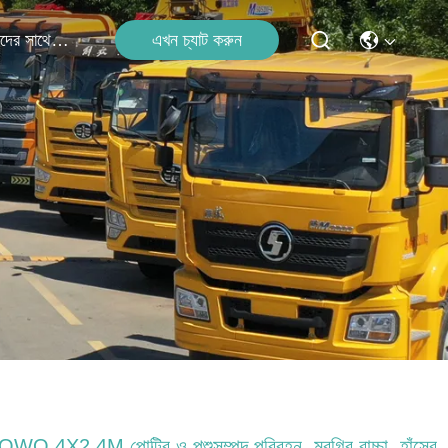
এখন চ্যাট করুন
আমাদের সাথে যোগাযোগ
WO 4X2 4M পোল্ট্রি ও পশুসম্পদ পরিবহন, মুরগির বাচ্চা, হাঁসের