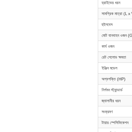
ড্রাইভের ধরন
সামগ্রিক মাত্রা (L 
হুইলবেস
মোট যানবাহন ওজন 
কার্ব ওজন
রেট পেলোড ক্ষমতা
ইঞ্জিন মডেল
অশ্বশক্তি (HP)
নির্গমন স্ট্যান্ডার্ড
জ্বালানীর ধরন
সংক্রমণ
টায়ার স্পেসিফিকেশন