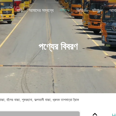
বাড়ি
আমাদের সম্বন্ধে
পণ্য
ভিডিও
ঘটনা
পণ্যের বিবরণ
াঁসের বাচ্চা, শূকরছানা, অল্পবয়সী বাচ্চা, ধ্রুবক তাপমাত্রা ট্রাক
HO