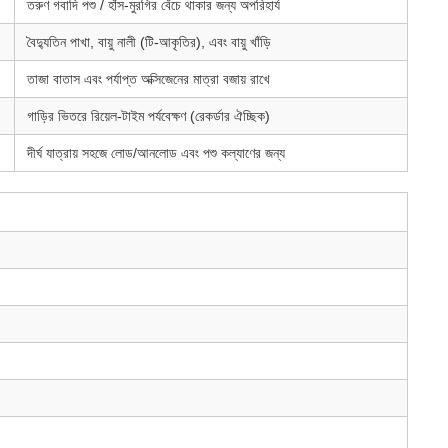
তরুণ গবাদি পশু / হাঁস-মুরগির বেঁচে থাকার জন্য অপরিহার্য
বৈদ্যুতিন পাখা, বায়ু নালী (টি-আকৃতির), এবং বায়ু খাঁড়ি
তাজা বাতাস এবং পর্যাপ্ত অক্সিজেনের মাত্রা বজায় রাখে
গাড়ির ভিতরে রিয়েল-টাইম পর্যবেক্ষণ (রেকর্ডার ঐচ্ছিক)
দীর্ঘ যাত্রায় সহজে লোড/আনলোড এবং পশু কল্যাণের জন্য