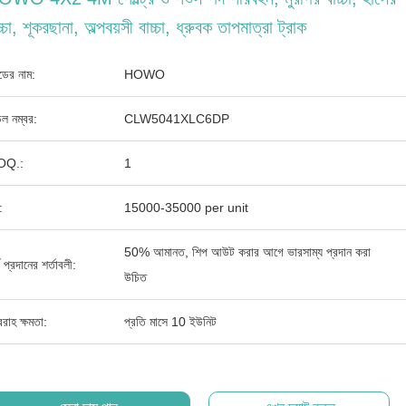
চ্চা, শূকরছানা, অল্পবয়সী বাচ্চা, ধ্রুবক তাপমাত্রা ট্রাক
যান্ডের নাম:
HOWO
ল নম্বর:
CLW5041XLC6DP
OQ.:
1
:
15000-35000 per unit
50% আমানত, শিপ আউট করার আগে ভারসাম্য প্রদান করা
থ প্রদানের শর্তাবলী:
উচিত
রাহ ক্ষমতা:
প্রতি মাসে 10 ইউনিট