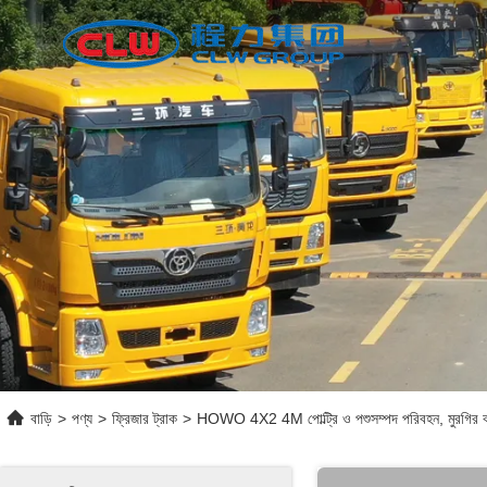
বাড়ি
>
পণ্য
>
ফ্রিজার ট্রাক
>
HOWO 4X2 4M পোল্ট্রি ও পশুসম্পদ পরিবহন, মুরগির বাচ্চা, হ