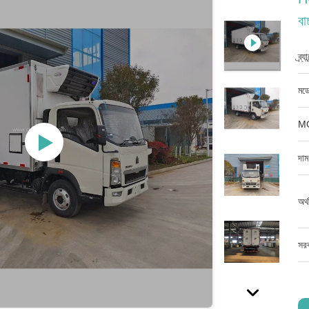
বা
ব্র্
মডে
M
দাম
অর্
সরব