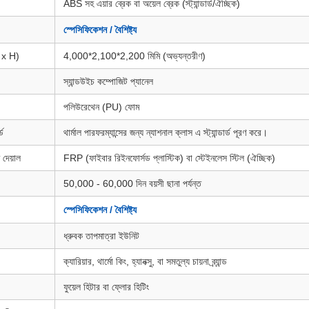
ABS সহ এয়ার ব্রেক বা অয়েল ব্রেক (স্ট্যান্ডার্ড/ঐচ্ছিক)
স্পেসিফিকেশন / বৈশিষ্ট্য
W x H)
4,000*2,100*2,200 মিমি (অভ্যন্তরীণ)
স্যান্ডউইচ কম্পোজিট প্যানেল
পলিউরেথেন (PU) ফোম
্ড
থার্মাল পারফরম্যান্সের জন্য ন্যাশনাল ক্লাস এ স্ট্যান্ডার্ড পূরণ করে।
 দেয়াল
FRP (ফাইবার রিইনফোর্সড প্লাস্টিক) বা স্টেইনলেস স্টিল (ঐচ্ছিক)
50,000 - 60,000 দিন বয়সী ছানা পর্যন্ত
স্পেসিফিকেশন / বৈশিষ্ট্য
ধ্রুবক তাপমাত্রা ইউনিট
ক্যারিয়ার, থার্মো কিং, হ্যানক্সু, বা সমতুল্য চায়না ব্র্যান্ড
ফুয়েল হিটার বা ফ্লোর হিটিং