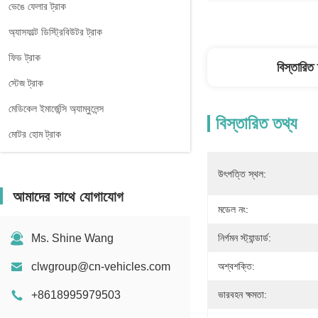
ভেঙে ফেলার ট্রাক
অ্যাসফাল্ট ডিস্ট্রিবিউটর ট্রাক
ফিড ট্রাক
বিস্তারিত
স্টেজ ট্রাক
মেডিকেল ইমার্জেন্সি অ্যাম্বুলেন্স
বিস্তারিত তথ্য
মোটর হোম ট্রাক
উৎপত্তি স্থল:
আমাদের সাথে যোগাযোগ
মডেল নং:
Ms. Shine Wang
নির্গমন স্ট্যান্ডার্ড:
clwgroup@cn-vehicles.com
অশ্বশক্তি:
+8618995979503
ভারবহন ক্ষমতা: