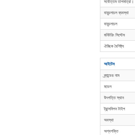
সর্বোত্তম তাপমাত্রা।
বায়ুচলাচল ব্যবস্থা
বায়ুচলাচল
মনিটরিং সিস্টেম
ঐচ্ছিক বৈশিষ্ট্য
আইটেম
ব্র্যান্ডের নাম
মডেল
উৎপত্তি স্থান
ট্রান্সমিশন টাইপ
অবস্থা
অশ্বশক্তি