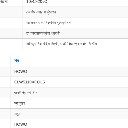
 পরিসর
10∘C∼20∘C
ফোর্সড এয়ার সার্কুলেশন
অক্সিজেন এবং নিষ্কাশন ব্যবস্থাপনা
তাপমাত্রা/আর্দ্রতা প্রদর্শন
হাইড্রোলিক টেইল লিফট, ওয়াটারিং/স্প্রে করার সিস্টেম
মান
HOWO
CLW5110XCQL5
হুবেই প্রদেশ, চীন
ম্যানুয়াল
নতুন
HOWO