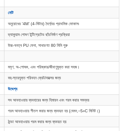
নোট
অনুরোধের '4M' (4-মিটার) দৈর্ঘ্যের প্রাথমিক ফোকাস৷
ভ্যাকুয়াম শোষণ ইন্টিগ্রেটেড ছাঁচনির্মাণ প্রক্রিয়া
উচ্চ-ঘনত্ব PU ফেনা, সাধারণত 80 মিমি পুরু
মসৃণ, অ-শোষক, এবং পরিষ্কার/জীবাণুমুক্ত করা সহজ।
বহু-স্তরযুক্ত পরিবহন ক্রেট/বাক্সের জন্য
উদ্দেশ্য
সব আবহাওয়ায় ব্যবহারের জন্য হিমায়ন এবং গরম করার সমন্বয়
গরম আবহাওয়ায় শীতল করার জন্য ব্যবহৃত হয় (যেমন,−5∘C মিনিট।)
ঠান্ডা আবহাওয়ায় গরম করার জন্য ব্যবহৃত হয়