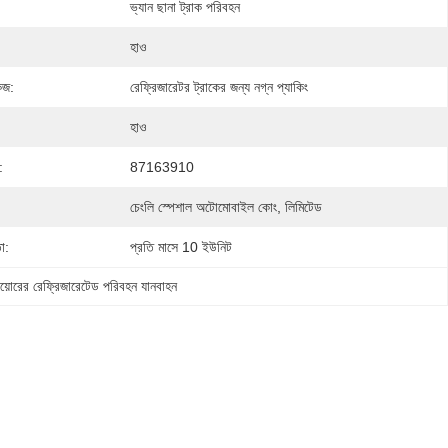
ভ্যান ছানা ট্রাক পরিবহন
হাও
েজ:
রেফ্রিজারেটর ট্রাকের জন্য নগ্ন প্যাকিং
হাও
:
87163910
চেংলি স্পেশাল অটোমোবাইল কোং, লিমিটেড
া:
প্রতি মাসে 10 ইউনিট
 শুয়োরের রেফ্রিজারেটেড পরিবহন যানবাহন