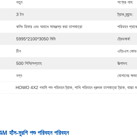
নতুন
পণ্যের নাম:
3 টন
ট্রাক ব্র্যান্ড:
কলিং রিফার এবং অবাধে সামঞ্জস্য করা তাপমাত্রা
পরিবহন প্যাক
5995*2100*3050 মিমি
ট্রেডমার্ক:
চীন
এইচএস কোড
500 পিসি/সপ্তাহ
উত্পাদন:
নগ্ন
যোগানের ক্ষমত
HOWO 4X2 গবাদি পশু পরিবহন ট্রাক
, 
পাখি পরিবহন ধ্রুবক তাপমাত্রা ট্রাক
, 
বাচ্চা
াঁস-মুরগি পশু পরিবহন পরিবহন