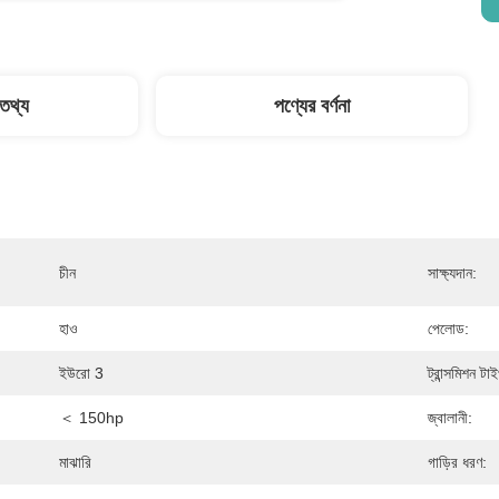
 তথ্য
পণ্যের বর্ণনা
চীন
সাক্ষ্যদান:
হাও
পেলোড:
ইউরো 3
ট্রান্সমিশন টা
＜ 150hp
জ্বালানী:
মাঝারি
গাড়ির ধরণ: