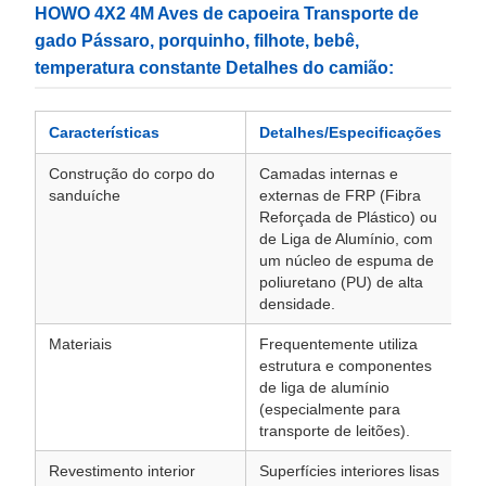
HOWO 4X2 4M Aves de capoeira Transporte de
gado Pássaro, porquinho, filhote, bebê,
temperatura constante Detalhes do camião:
Características
Detalhes/Especificações
Ob
Construção do corpo do
Camadas internas e
Fo
sanduíche
externas de FRP (Fibra
is
Reforçada de Plástico) ou
al
de Liga de Alumínio, com
um
um núcleo de espuma de
de
poliuretano (PU) de alta
im
densidade.
te
Materiais
Frequentemente utiliza
Re
estrutura e componentes
im
de liga de alumínio
co
(especialmente para
de
transporte de leitões).
Revestimento interior
Superfícies interiores lisas
Fa