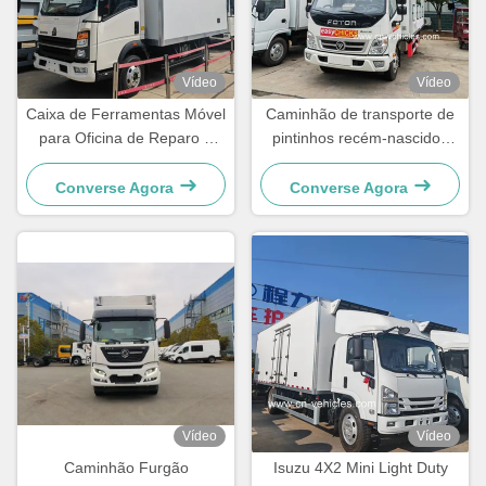
Vídeo
Vídeo
Caixa de Ferramentas Móvel
Caminhão de transporte de
para Oficina de Reparo e
pintinhos recém-nascidos
Manutenção HOWO, Caixa
Foton 4x2 Caminhão de
de Carga, Caminhão Van
transporte de pintinhos
Converse Agora
Converse Agora
recém-nascidos em plástico
FRP
Vídeo
Vídeo
Caminhão Furgão
Isuzu 4X2 Mini Light Duty