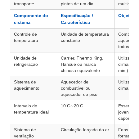
transporte
pintos de um dia
multicama
Componente do
Especificação /
Objetivo
sistema
Característica
Controle de
Unidade de temperatura
Combinaçã
temperatura
constante
aquecimen
todos os c
Unidade de
Carrier, Thermo King,
Utilizado 
refrigeração
Hanxue ou marca
climas que
chinesa equivalente
min.)
Sistema de
Aquecedor de
Utilizado
aquecimento
combustível ou
climas frio
aquecedor de piso
Intervalo de
10 ̊C∼20 ̊C
Essencial 
temperatura ideal
jovens ani
capoeira
Sistema de
Circulação forçada do ar
Fans eletr
ventilação
forma de T