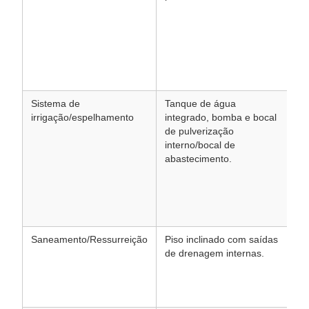
de
(a
ja
(p
in
st
Sistema de
Tanque de água
Pa
irrigação/espelhamento
integrado, bomba e bocal
fo
de pulverização
de
interno/bocal de
an
abastecimento.
pu
ou
te
ev
em
Saneamento/Ressurreição
Piso inclinado com saídas
Fa
de drenagem internas.
co
fl
es
bi