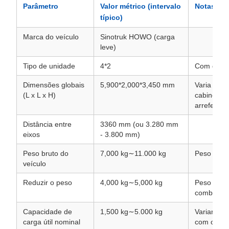
Parâmetro
Valor métrico (intervalo
Notas
típico)
Marca do veículo
Sinotruk HOWO (carga
leve)
Tipo de unidade
4*2
Com dois e
Dimensões globais
5,900*2,000*3,450 mm
Varia lige
(L x L x H)
cabine e 
arrefecime
Distância entre
3360 mm (ou 3.280 mm
eixos
- 3.800 mm)
Peso bruto do
7,000 kg∼11.000 kg
Peso total
veículo
Reduzir o peso
4,000 kg∼5,000 kg
Peso do v
combustív
Capacidade de
1,500 kg∼5.000 kg
Variam sig
carga útil nominal
com o mod