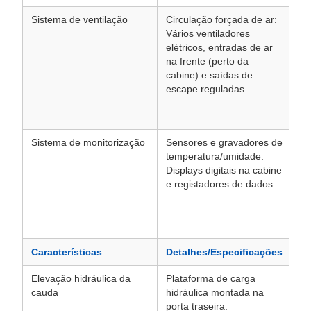
Sistema de ventilação
Circulação forçada de ar:
As
Vários ventiladores
un
elétricos, entradas de ar
to
na frente (perto da
cr
cabine) e saídas de
fr
escape reguladas.
ca
de
pe
Sistema de monitorização
Sensores e gravadores de
Pe
temperatura/umidade:
mo
Displays digitais na cabine
co
e registadores de dados.
te
re
tr
qu
Características
Detalhes/Especificações
Ob
Elevação hidráulica da
Plataforma de carga
Si
cauda
hidráulica montada na
co
porta traseira.
ca