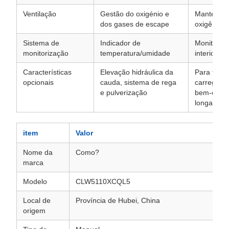
Ventilação
Gestão do oxigénio e
Mantém o a
dos gases de escape
oxigênio s
Sistema de
Indicador de
Monitoriz
monitorização
temperatura/umidade
interior d
Características
Elevação hidráulica da
Para facili
opcionais
cauda, sistema de rega
carregame
e pulverização
bem-estar
longas
item
Valor
Nome da
Como?
marca
Modelo
CLW5110XCQL5
Local de
Província de Hubei, China
origem