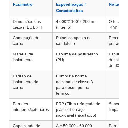
Parâmetro
Especificação /
Notas
Característica
Dimensões das
4,000*2,100*2,200 mm
O foco pr
caixas (L x L x H)
(interno)
"4M" (4 me
Construção do
Painel composto de
Processo 
corpo
sanduíche
por adsor
Material de
Espuma de poliuretano
Espuma de 
isolamento
(PU)
densidade
de 80 mm
Padrão de
Cumprir a norma
isolamento do
nacional de classe A
corpo
para desempenho
térmico.
Paredes
FRP (Fibra reforçada de
Suave, não
interiores/exteriores
plástico) ou aço
limpar/des
inoxidável (facultativo)
Capacidade de
Até 50.000 - 60.000
Para caixa