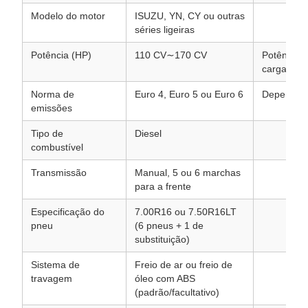
Modelo do motor
ISUZU, YN, CY ou outras
séries ligeiras
Potência (HP)
110 CV∼170 CV
Potência n
cargas le
Norma de
Euro 4, Euro 5 ou Euro 6
Dependend
emissões
Tipo de
Diesel
combustível
Transmissão
Manual, 5 ou 6 marchas
para a frente
Especificação do
7.00R16 ou 7.50R16LT
pneu
(6 pneus + 1 de
substituição)
Sistema de
Freio de ar ou freio de
travagem
óleo com ABS
(padrão/facultativo)