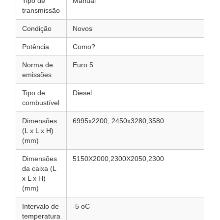
Tipo de
Manual
transmissão
Condição
Novos
Potência
Como?
Norma de
Euro 5
emissões
Tipo de
Diesel
combustível
Dimensões
6995x2200, 2450x3280,3580
(L x L x H)
(mm)
Dimensões
5150X2000,2300X2050,2300
da caixa (L
x L x H)
(mm)
Intervalo de
-5 oC
temperatura