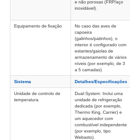
e não porosas (FRP/aço
de
inoxidável).
cr
do
Equipamento de fixação
No caso das aves de
Ma
capoeira
ca
(galinhos/patinhos), o
pe
interior é configurado com
00
estantes/gaiolas de
di
armazenamento de vários
níveis (por exemplo, de 3
a 5 camadas).
Sistema
Detalhes/Especificações
Ob
Unidade de controlo de
Dual-System: Inclui uma
A 
temperatura
unidade de refrigeração
te
dedicada (por exemplo,
te
Thermo King, Carrier) e
te
um aquecedor com
(n
combustível independente
(por exemplo, tipo
Webasto).