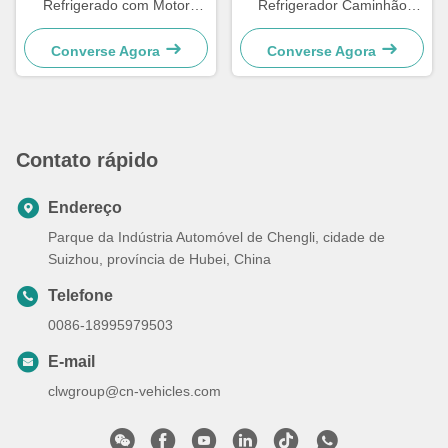
Refrigerado com Motor
Refrigerador Caminhão
Cummins Donfeng KR para
Frigorífico Refrigerado
Refrigerador e Congelador
Converse Agora
Converse Agora
Contato rápido
Endereço
Parque da Indústria Automóvel de Chengli, cidade de
Suizhou, província de Hubei, China
Telefone
0086-18995979503
E-mail
clwgroup@cn-vehicles.com