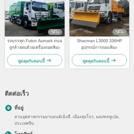
วิดีโอ
วิดีโอ
รถบรรทุก Foton Aumark ถนน
Shacman L3000 336HP
ถูกล้างฝนด้วยเครื่องถอดหิมะ
อุปกรณ์การถอนหิมะ
พูดคุยกันตอนนี้
พูดคุยกันตอนนี้
ติดต่อเร็ว
ที่อยู่
สวนอุตสาหกรรมยานยนต์เฉิงลี่, เมืองสุยโจว, มณฑลหูเป่ย,
ประเทศจีน