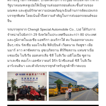
สถานะฐานการส่งออก: บริษัทได้รับการระบุอย่างเป็นทางการจาก
รัฐบาลมณฑลหูเป่ยให้เป็นฐานส่งออกรถยนต์และชิ้นส่วนของ
มณฑล และศูนย์รักษาความปลอดภัยฉุกเฉินด้านการดัดแปลงรถ
บรรทุกพิเศษ โดยเน้นย้ำถึงความสำคัญในการส่งออกรถยนต์ของ
จีน
รถบรรทุกจาก Chengli Special Automobile Co., Ltd ได้รับการ
จำหน่ายไปยังกว่า 29 จังหวัดในประเทศจีนและกว่า 80 ประเทศ
และภูมิภาคในเอเชีย แอฟริกา อเมริกาใต้ ตะวันออกกลางและ
อื่นๆ เช่น รัสเซีย มองโกเลีย ฟิลิปปินส์ เวียดนาม กัมพูชา เมีย
นมาร์ ลาว คาซัคสถาน อุซเบกิสถาน คีร์กีซสถาน แทนซาเนีย
แซมเบีย ไนจีเรีย ออสเตรเลีย ชิลี โบลิเวีย เอธิโอเปีย ซูดาน
มาเลเซีย คองโก เอลซัลวาดอร์ อิรัก นิวซีแลนด์ ชิลี โบลิเวีย
อาร์เจนตินา และตัวถังรถบรรทุกสำหรับลูกค้าที่วาดแบบ