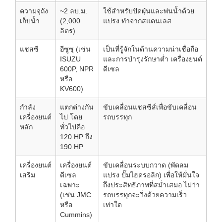
ความจุถัง
~2 ลบ.ม.
ใช้สำหรับปัดฝุ่นและพ่นน้ำด้วย
เก็บน้ำ
(2,000
แปรง ทำจากสแตนเลส
ลิตร)
แชสซี
อีซูซุ (เช่น
เป็นที่รู้จักในด้านความน่าเชื่อถือ
ISUZU
และการบำรุงรักษาต่ำ เครื่องยนต์
600P, NPR
ดีเซล
หรือ
KV600)
กำลัง
แตกต่างกัน
ขับเคลื่อนแชสซีส์เพื่อขับเคลื่อน
เครื่องยนต์
ไป โดย
รถบรรทุก
หลัก
ทั่วไปคือ
120 HP ถึง
190 HP
เครื่องยนต์
เครื่องยนต์
ขับเคลื่อนระบบกวาด (พัดลม
เสริม
ดีเซล
แปรง ปั๊มไฮดรอลิก) เพื่อให้มั่นใจ
เฉพาะ
ถึงประสิทธิภาพที่สม่ำเสมอ ไม่ว่า
(เช่น JMC
รถบรรทุกจะวิ่งด้วยความเร็ว
หรือ
เท่าใด
Cummins)