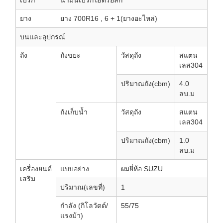
เบรก
น้ำมันเบรกไฮดรอลิก
ยาง
ยาง 700R16 , 6 + 1(ยางอะไหล่)
บนและอุปกรณ์
ถัง
ถังขยะ
วัสดุถัง
สแตน
เลส304
ปริมาณถัง(cbm)
4.0
ลบ.ม
ถังเก็บน้ำ
วัสดุถัง
สแตน
เลส304
ปริมาณถัง(cbm)
1.0
ลบ.ม
เครื่องยนต์
แบบอย่าง
ผมยี่ห้อ SUZU
เสริม
ปริมาณ(เลขที่)
1
กำลัง (กิโลวัตต์/
55/75
แรงม้า)