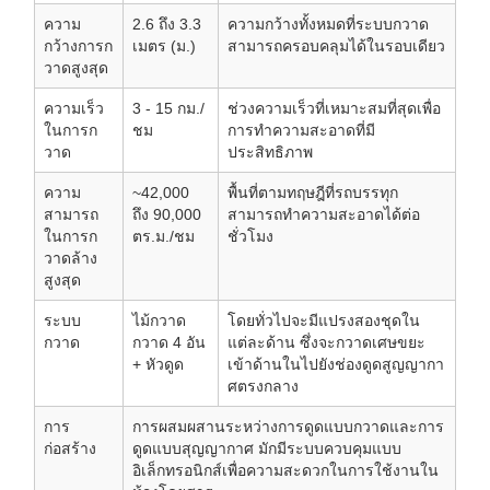
ความ
2.6 ถึง 3.3
ความกว้างทั้งหมดที่ระบบกวาด
กว้างการก
เมตร (ม.)
สามารถครอบคลุมได้ในรอบเดียว
วาดสูงสุด
ความเร็ว
3 - 15 กม./
ช่วงความเร็วที่เหมาะสมที่สุดเพื่อ
ในการก
ชม
การทำความสะอาดที่มี
วาด
ประสิทธิภาพ
ความ
~42,000
พื้นที่ตามทฤษฎีที่รถบรรทุก
สามารถ
ถึง 90,000
สามารถทำความสะอาดได้ต่อ
ในการก
ตร.ม./ชม
ชั่วโมง
วาดล้าง
สูงสุด
ระบบ
ไม้กวาด
โดยทั่วไปจะมีแปรงสองชุดใน
กวาด
กวาด 4 อัน
แต่ละด้าน ซึ่งจะกวาดเศษขยะ
+ หัวดูด
เข้าด้านในไปยังช่องดูดสูญญากา
ศตรงกลาง
การ
การผสมผสานระหว่างการดูดแบบกวาดและการ
ก่อสร้าง
ดูดแบบสุญญากาศ มักมีระบบควบคุมแบบ
อิเล็กทรอนิกส์เพื่อความสะดวกในการใช้งานใน