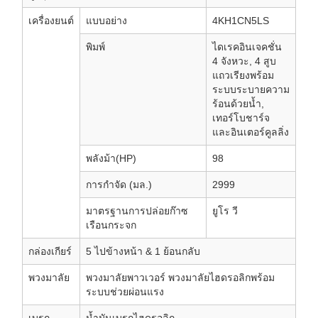
เครื่องยนต์
แบบอย่าง
4KH1CN5LS
พิมพ์
ไดเรคอินเจคชั่น
4 จังหวะ, 4 สูบ
แถวเรียงพร้อม
ระบบระบายความ
ร้อนด้วยน้ำ,
เทอร์โบชาร์จ
และอินเตอร์คูลลิ่ง
พลังม้า(HP)
98
การกำจัด (มล.)
2999
มาตรฐานการปล่อยก๊าซ
ยูโร วี
เรือนกระจก
กล่องเกียร์
5 ไปข้างหน้า & 1 ย้อนกลับ
พวงมาลัย
พวงมาลัยพาวเวอร์ พวงมาลัยไฮดรอลิกพร้อม
ระบบช่วยผ่อนแรง