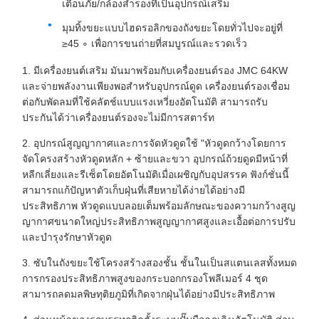
เตือนภัย/กล้องสำรองที่เป็นอุปกรณ์เสริม
มุมทิ้งขยะแบบไฮดรอลิกของถังขยะโดยทั่วไปจะอยู่ที่
≥45 ∘ เพื่อการขนถ่ายที่สมบูรณ์และรวดเร็ว
1. มีเครื่องยนต์เสริม มันมาพร้อมกับเครื่องยนต์รอง JMC 64KW
และจ่ายพลังงานเพียงพอสำหรับอุปกรณ์ดูด เครื่องยนต์รองเชื่อม
ต่อกับพัดลมที่ใช้คลัตช์แบบแรงเหวี่ยงอัตโนมัติ สามารถรับ
ประกันได้ว่าเครื่องยนต์รองจะไม่มีการสตาร์ท
2. อุปกรณ์สูญญากาศและการจัดหัวดูดใช้ "หัวดูดกว้างโดยการ
จัดโครงสร้างหัวดูดหลัก + ซ้ายและขวา อุปกรณ์ถ้วยดูดมีหน้าที่
หลีกเลี่ยงและรีเซ็ตโดยอัตโนมัติเมื่อเผชิญกับอุปสรรค ฟังก์ชั่นนี้
สามารถแก้ปัญหาตัวเก็บฝุ่นที่เสียหายได้ง่ายได้อย่างมี
ประสิทธิภาพ หัวดูดแบบลอยเต็มพร้อมลักษณะของความกว้างสูญ
ญากาศขนาดใหญ่ประสิทธิภาพสูญญากาศสูงและเอื้อต่อการปรับ
และบำรุงรักษาหัวดูด
3. ซับในถังขยะใช้โครงสร้างสองชั้น ชั้นในเป็นสแตนเลสทั้งหมด
การกรองประสิทธิภาพสูงของกระบอกกรองโพลีเมอร์ 4 ชุด
สามารถลดมลพิษทุติยภูมิที่เกิดจากฝุ่นได้อย่างมีประสิทธิภาพ