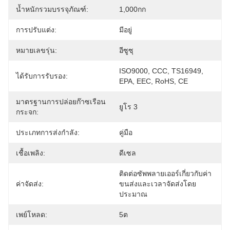
น้ำหนักรวมบรรจุภัณฑ์:
1,000กก
การปรับแต่ง:
มีอยู่
หมายเลขรุ่น:
อีซูซุ
ISO9000, CCC, TS16949, 
ได้รับการรับรอง:
EPA, EEC, RoHS, CE
มาตรฐานการปล่อยก๊าซเรือน
ยูโร 3
กระจก:
ประเภทการส่งกำลัง:
คู่มือ
เชื้อเพลิง:
ดีเซล
ติดต่อซัพพลายเออร์เกี่ยวกับค่า
ค่าจัดส่ง:
ขนส่งและเวลาจัดส่งโดย
ประมาณ
เพย์โหลด:
5ต