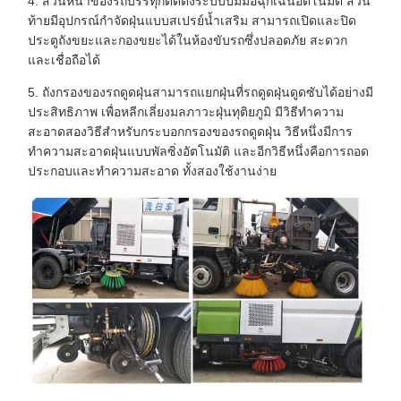
4. ส่วนหน้าของรถบรรทุกติดตั้งระบบปั๊มมือฉุกเฉินอัตโนมัติ ส่วน
ท้ายมีอุปกรณ์กำจัดฝุ่นแบบสเปรย์น้ำเสริม สามารถเปิดและปิด
ประตูถังขยะและกองขยะได้ในห้องขับรถซึ่งปลอดภัย สะดวก
และเชื่อถือได้
5. ถังกรองของรถดูดฝุ่นสามารถแยกฝุ่นที่รถดูดฝุ่นดูดซับได้อย่างมี
ประสิทธิภาพ เพื่อหลีกเลี่ยงมลภาวะฝุ่นทุติยภูมิ มีวิธีทำความ
สะอาดสองวิธีสำหรับกระบอกกรองของรถดูดฝุ่น วิธีหนึ่งมีการ
ทำความสะอาดฝุ่นแบบพัลซิ่งอัตโนมัติ และอีกวิธีหนึ่งคือการถอด
ประกอบและทำความสะอาด ทั้งสองใช้งานง่าย