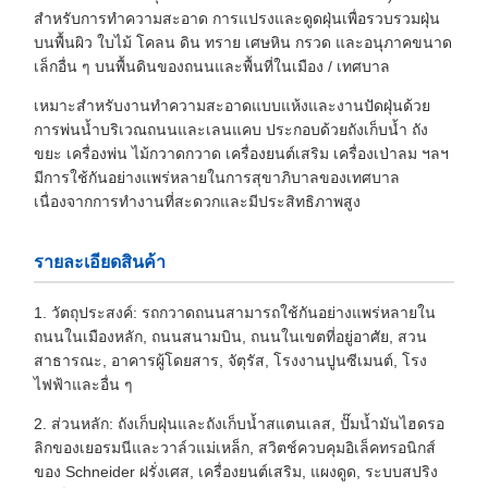
สำหรับการทำความสะอาด การแปรงและดูดฝุ่นเพื่อรวบรวมฝุ่น
บนพื้นผิว ใบไม้ โคลน ดิน ทราย เศษหิน กรวด และอนุภาคขนาด
เล็กอื่น ๆ บนพื้นดินของถนนและพื้นที่ในเมือง / เทศบาล
เหมาะสำหรับงานทำความสะอาดแบบแห้งและงานปัดฝุ่นด้วย
การพ่นน้ำบริเวณถนนและเลนแคบ ประกอบด้วยถังเก็บน้ำ ถัง
ขยะ เครื่องพ่น ไม้กวาดกวาด เครื่องยนต์เสริม เครื่องเป่าลม ฯลฯ
มีการใช้กันอย่างแพร่หลายในการสุขาภิบาลของเทศบาล
เนื่องจากการทำงานที่สะดวกและมีประสิทธิภาพสูง
รายละเอียดสินค้า
1. วัตถุประสงค์: รถกวาดถนนสามารถใช้กันอย่างแพร่หลายใน
ถนนในเมืองหลัก, ถนนสนามบิน, ถนนในเขตที่อยู่อาศัย, สวน
สาธารณะ, อาคารผู้โดยสาร, จัตุรัส, โรงงานปูนซีเมนต์, โรง
ไฟฟ้าและอื่น ๆ
2. ส่วนหลัก: ถังเก็บฝุ่นและถังเก็บน้ำสแตนเลส, ปั๊มน้ำมันไฮดรอ
ลิกของเยอรมนีและวาล์วแม่เหล็ก, สวิตช์ควบคุมอิเล็คทรอนิกส์
ของ Schneider ฝรั่งเศส, เครื่องยนต์เสริม, แผงดูด, ระบบสปริง