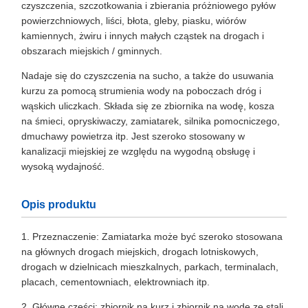
czyszczenia, szczotkowania i zbierania próżniowego pyłów
powierzchniowych, liści, błota, gleby, piasku, wiórów
kamiennych, żwiru i innych małych cząstek na drogach i
obszarach miejskich / gminnych.
Nadaje się do czyszczenia na sucho, a także do usuwania
kurzu za pomocą strumienia wody na poboczach dróg i
wąskich uliczkach. Składa się ze zbiornika na wodę, kosza
na śmieci, opryskiwaczy, zamiatarek, silnika pomocniczego,
dmuchawy powietrza itp. Jest szeroko stosowany w
kanalizacji miejskiej ze względu na wygodną obsługę i
wysoką wydajność.
Opis produktu
1. Przeznaczenie: Zamiatarka może być szeroko stosowana
na głównych drogach miejskich, drogach lotniskowych,
drogach w dzielnicach mieszkalnych, parkach, terminalach,
placach, cementowniach, elektrowniach itp.
2. Główne części: zbiornik na kurz i zbiornik na wodę ze stali