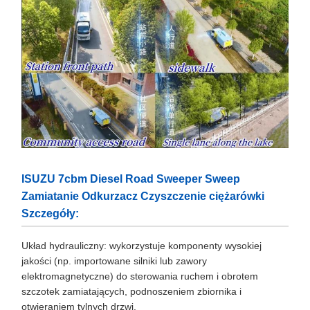
ISUZU 7cbm Diesel Road Sweeper Sweep
Zamiatanie Odkurzacz Czyszczenie ciężarówki
Szczegóły:
Układ hydrauliczny: wykorzystuje komponenty wysokiej
jakości (np. importowane silniki lub zawory
elektromagnetyczne) do sterowania ruchem i obrotem
szczotek zamiatających, podnoszeniem zbiornika i
otwieraniem tylnych drzwi.