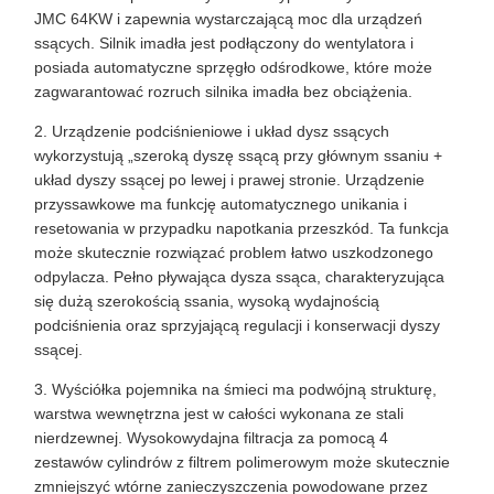
JMC 64KW i zapewnia wystarczającą moc dla urządzeń
ssących. Silnik imadła jest podłączony do wentylatora i
posiada automatyczne sprzęgło odśrodkowe, które może
zagwarantować rozruch silnika imadła bez obciążenia.
2. Urządzenie podciśnieniowe i układ dysz ssących
wykorzystują „szeroką dyszę ssącą przy głównym ssaniu +
układ dyszy ssącej po lewej i prawej stronie. Urządzenie
przyssawkowe ma funkcję automatycznego unikania i
resetowania w przypadku napotkania przeszkód. Ta funkcja
może skutecznie rozwiązać problem łatwo uszkodzonego
odpylacza. Pełno pływająca dysza ssąca, charakteryzująca
się dużą szerokością ssania, wysoką wydajnością
podciśnienia oraz sprzyjającą regulacji i konserwacji dyszy
ssącej.
3. Wyściółka pojemnika na śmieci ma podwójną strukturę,
warstwa wewnętrzna jest w całości wykonana ze stali
nierdzewnej. Wysokowydajna filtracja za pomocą 4
zestawów cylindrów z filtrem polimerowym może skutecznie
zmniejszyć wtórne zanieczyszczenia powodowane przez