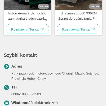
Wideo
Wideo
Foton Aumark Samochód
Shacman L3000 336KM
zamiatarka z odśnieżarką
Sprzęt do odśnieżania Pług
Śnieżny Samochód
Zamiatarka do Śniegu
Rozmawiaj Teraz.
Rozmawiaj Teraz.
Szybki kontakt
Adres
Park przemysłu motoryzacyjnego Chengli, Miasto Suizhou,
Prowincja Hubei, Chiny
Tel.
0086-18995979503
Wiadomość elektroniczna