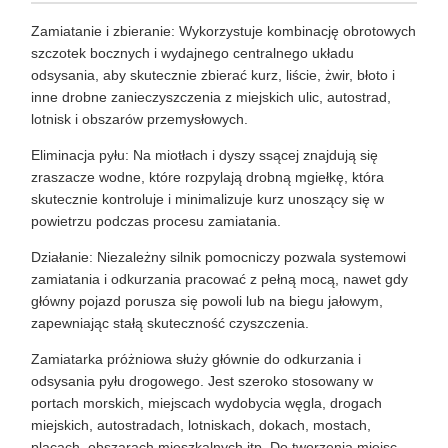
Zamiatanie i zbieranie: Wykorzystuje kombinację obrotowych
szczotek bocznych i wydajnego centralnego układu
odsysania, aby skutecznie zbierać kurz, liście, żwir, błoto i
inne drobne zanieczyszczenia z miejskich ulic, autostrad,
lotnisk i obszarów przemysłowych.
Eliminacja pyłu: Na miotłach i dyszy ssącej znajdują się
zraszacze wodne, które rozpylają drobną mgiełkę, która
skutecznie kontroluje i minimalizuje kurz unoszący się w
powietrzu podczas procesu zamiatania.
Działanie: Niezależny silnik pomocniczy pozwala systemowi
zamiatania i odkurzania pracować z pełną mocą, nawet gdy
główny pojazd porusza się powoli lub na biegu jałowym,
zapewniając stałą skuteczność czyszczenia.
Zamiatarka próżniowa służy głównie do odkurzania i
odsysania pyłu drogowego. Jest szeroko stosowany w
portach morskich, miejscach wydobycia węgla, drogach
miejskich, autostradach, lotniskach, dokach, mostach,
placach, obszarach mieszkalnych itp. Do tworzenia miejsc.