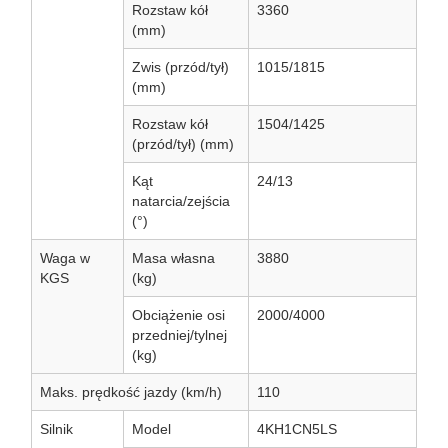
Rozstaw kół
3360
(mm)
Zwis (przód/tył)
1015/1815
(mm)
Rozstaw kół
1504/1425
(przód/tył) (mm)
Kąt
24/13
natarcia/zejścia
(°)
Waga w
Masa własna
3880
KGS
(kg)
Obciążenie osi
2000/4000
przedniej/tylnej
(kg)
Maks. prędkość jazdy (km/h)
110
Silnik
Model
4KH1CN5LS