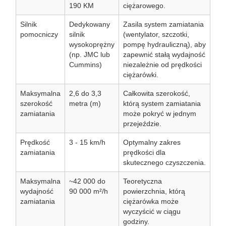
190 KM
ciężarowego.
Silnik
Dedykowany
Zasila system zamiatania
pomocniczy
silnik
(wentylator, szczotki,
wysokoprężny
pompę hydrauliczną), aby
(np. JMC lub
zapewnić stałą wydajność
Cummins)
niezależnie od prędkości
ciężarówki.
Maksymalna
2,6 do 3,3
Całkowita szerokość,
szerokość
metra (m)
którą system zamiatania
zamiatania
może pokryć w jednym
przejeździe.
Prędkość
3 - 15 km/h
Optymalny zakres
zamiatania
prędkości dla
skutecznego czyszczenia.
Maksymalna
~42 000 do
Teoretyczna
wydajność
90 000 m²/h
powierzchnia, którą
zamiatania
ciężarówka może
wyczyścić w ciągu
godziny.