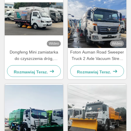
Wideo
Wideo
Dongfeng Mini zamiatarka
Foton Auman Road Sweeper
do czyszczenia dróg,
Truck 2 Axle Vacuum Street
odkurzacz, cysterna ze
Sweeper Truck
spryskiwaczem
Rozmawiaj Teraz.
Rozmawiaj Teraz.