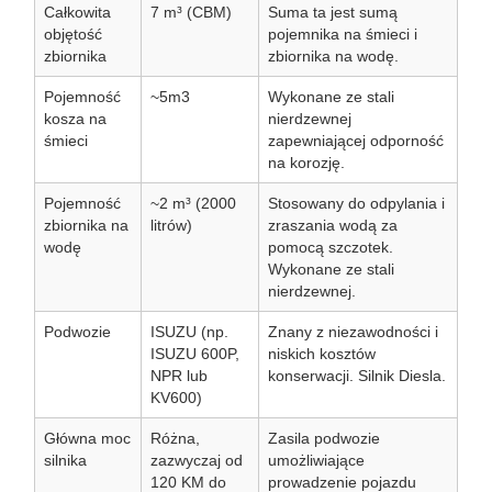
Całkowita
7 m³ (CBM)
Suma ta jest sumą
objętość
pojemnika na śmieci i
zbiornika
zbiornika na wodę.
Pojemność
~5m3
Wykonane ze stali
kosza na
nierdzewnej
śmieci
zapewniającej odporność
na korozję.
Pojemność
~2 m³ (2000
Stosowany do odpylania i
zbiornika na
litrów)
zraszania wodą za
wodę
pomocą szczotek.
Wykonane ze stali
nierdzewnej.
Podwozie
ISUZU (np.
Znany z niezawodności i
ISUZU 600P,
niskich kosztów
NPR lub
konserwacji. Silnik Diesla.
KV600)
Główna moc
Różna,
Zasila podwozie
silnika
zazwyczaj od
umożliwiające
120 KM do
prowadzenie pojazdu