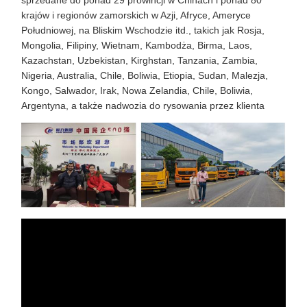
sprzedane do ponad 29 prowincji w Chinach i ponad 80
krajów i regionów zamorskich w Azji, Afryce, Ameryce
Południowej, na Bliskim Wschodzie itd., takich jak Rosja,
Mongolia, Filipiny, Wietnam, Kambodża, Birma, Laos,
Kazachstan, Uzbekistan, Kirghstan, Tanzania, Zambia,
Nigeria, Australia, Chile, Boliwia, Etiopia, Sudan, Malezja,
Kongo, Salwador, Irak, Nowa Zelandia, Chile, Boliwia,
Argentyna, a także nadwozia do rysowania przez klienta