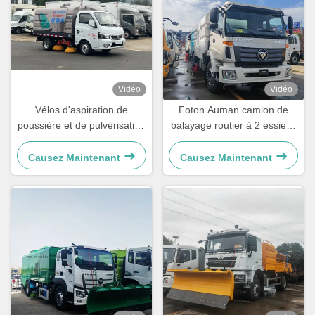
Vidéo
Vidéo
Vélos d'aspiration de
Foton Auman camion de
poussière et de pulvérisation
balayage routier à 2 essieux
d'eau
camion de balayage de rue
à vide
Causez Maintenant
Causez Maintenant