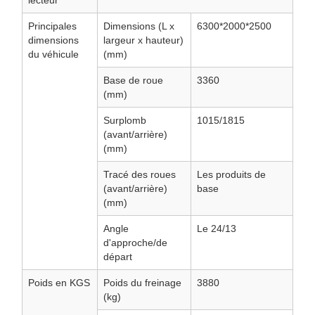
lecteur
Principales
Dimensions (L x
6300*2000*2500
dimensions
largeur x hauteur)
du véhicule
(mm)
Base de roue
3360
(mm)
Surplomb
1015/1815
(avant/arrière)
(mm)
Tracé des roues
Les produits de
(avant/arrière)
base
(mm)
Angle
Le 24/13
d'approche/de
départ
Poids en KGS
Poids du freinage
3880
(kg)