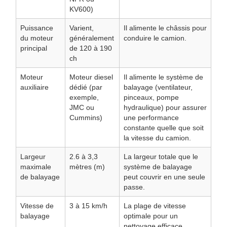
KV600)
Puissance
Varient,
Il alimente le châssis pour
du moteur
généralement
conduire le camion.
principal
de 120 à 190
ch
Moteur
Moteur diesel
Il alimente le système de
auxiliaire
dédié (par
balayage (ventilateur,
exemple,
pinceaux, pompe
JMC ou
hydraulique) pour assurer
Cummins)
une performance
constante quelle que soit
la vitesse du camion.
Largeur
2.6 à 3,3
La largeur totale que le
maximale
mètres (m)
système de balayage
de balayage
peut couvrir en une seule
passe.
Vitesse de
3 à 15 km/h
La plage de vitesse
balayage
optimale pour un
nettoyage efficace.