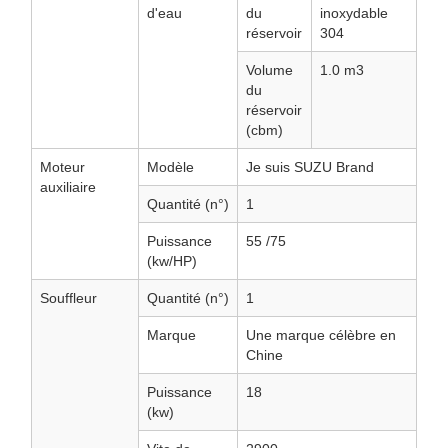
d'eau
du
inoxydable
réservoir
304
Volume
1.0 m3
du
réservoir
(cbm)
Moteur
Modèle
Je suis SUZU Brand
auxiliaire
Quantité (n°)
1
Puissance
55 /75
(kw/HP)
Souffleur
Quantité (n°)
1
Marque
Une marque célèbre en
Chine
Puissance
18
(kw)