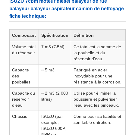
ISUZU 7cbm moteur diesel balayeur de rue
balayeur balayeur aspirateur camion de nettoyage
fiche technique:
Composant
Spécification
Définition
Volume total
7 m3 (CBM)
Ce total est la somme de
du réservoir
la poubelle et du
réservoir d'eau.
Capacité
~ 5 m3
Fabriqué en acier
des
inoxydable pour une
poubelles
résistance à la corrosion.
Capacité du
~ 2 m3 (2 000
Utilisé pour éliminer la
réservoir
litres)
poussière et pulvériser
d'eau
l'eau avec les pinceaux.
Chassis
ISUZU (par
Connu pour sa fiabilité et
exemple,
son faible entretien.
ISUZU 600P,
NPR ou