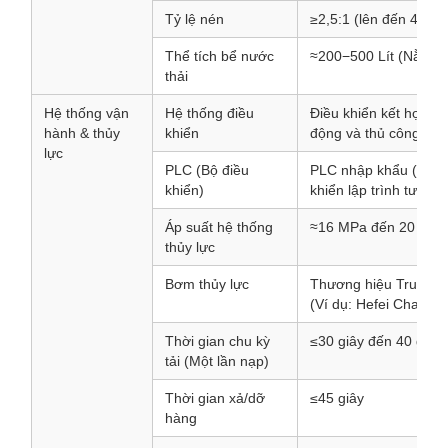
Tỷ lệ nén
≥2,5:1 (lên đến 4:1 đố
Thể tích bể nước
≈200−500 Lít (Nằm ở
thải
Hệ thống vận
Hệ thống điều
Điều khiển kết hợp Đi
hành & thủy
khiển
động và thủ công
lực
PLC (Bộ điều
PLC nhập khẩu (Ví dụ
khiển)
khiển lập trình tương
Áp suất hệ thống
≈16 MPa đến 20 MPa
thủy lực
Bơm thủy lực
Thương hiệu Trung Q
(Ví dụ: Hefei Changy
Thời gian chu kỳ
≤30 giây đến 40 giây
tải (Một lần nạp)
Thời gian xả/dỡ
≤45 giây
hàng