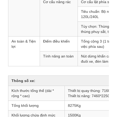
Cơ cấu nâng rác
Cơ cấu lật phía sau (
Tiêu chuẩn: Bộ nâng
120L/240L
Tùy chọn: Thùng phu
thùng phuy sắt, thùng
An toàn & Tiện
Điểm điều khiển
Tổng cộng 3 (1 trong 
lợi
việc phía sau)
Tính năng an toàn
Nút dừng khẩn cấp, k
đuôi xe, đèn làm việc.
Thông số xe:
Kích thước tổng thể (dài *
Thiết bị quay thùng: 7160*
rộng * cao)
Thiết bị nâng: 7460*2250*2
Tổng khối lượng
8275Kg
Khối lượng chứa định mức
1500Kg