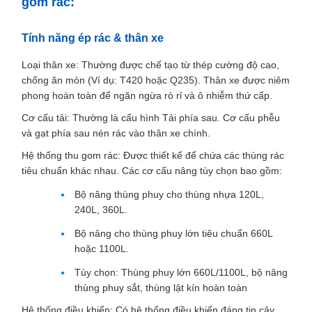
gom rác:
Tính năng ép rác & thân xe
Loại thân xe: Thường được chế tạo từ thép cường độ cao,
chống ăn mòn (Ví dụ: T420 hoặc Q235). Thân xe được niêm
phong hoàn toàn để ngăn ngừa rò rỉ và ô nhiễm thứ cấp.
Cơ cấu tải: Thường là cấu hình Tải phía sau. Cơ cấu phễu
và gạt phía sau nén rác vào thân xe chính.
Hệ thống thu gom rác: Được thiết kế để chứa các thùng rác
tiêu chuẩn khác nhau. Các cơ cấu nâng tùy chọn bao gồm:
Bộ nâng thùng phuy cho thùng nhựa 120L,
240L, 360L.
Bộ nâng cho thùng phuy lớn tiêu chuẩn 660L
hoặc 1100L.
Tùy chọn: Thùng phuy lớn 660L/1100L, bộ nâng
thùng phuy sắt, thùng lật kín hoàn toàn
Hệ thống điều khiển: Có hệ thống điều khiển đáng tin cậy,