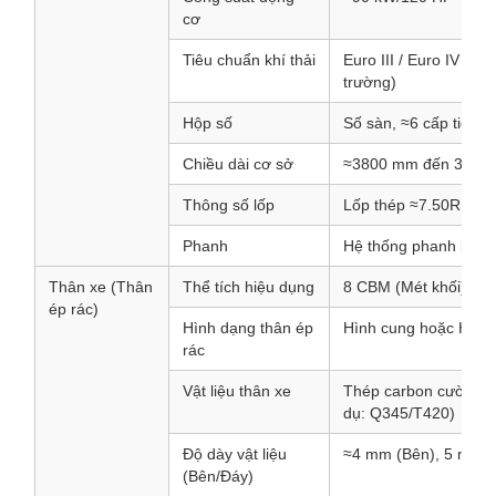
cơ
Tiêu chuẩn khí thải
Euro III / Euro IV / Eu
trường)
Hộp số
Số sàn, ≈6 cấp tiến
Chiều dài cơ sở
≈3800 mm đến 3900
Thông số lốp
Lốp thép ≈7.50R16 h
Phanh
Hệ thống phanh khí n
Thân xe (Thân
Thể tích hiệu dụng
8 CBM (Mét khối)/8.0
ép rác)
Hình dạng thân ép
Hình cung hoặc Hình 
rác
Vật liệu thân xe
Thép carbon cường đ
dụ: Q345/T420)
Độ dày vật liệu
≈4 mm (Bên), 5 mm (
(Bên/Đáy)