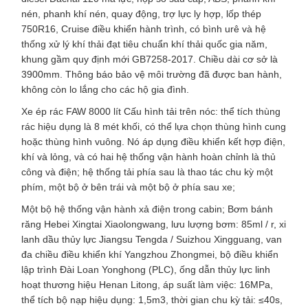
nén, phanh khí nén, quay động, trợ lực ly hợp, lốp thép
750R16, Cruise điều khiển hành trình, có bình urê và hệ
thống xử lý khí thải đạt tiêu chuẩn khí thải quốc gia năm,
khung gầm quy định mới GB7258-2017. Chiều dài cơ sở là
3900mm. Thông báo bảo vệ môi trường đã được ban hành,
không còn lo lắng cho các hộ gia đình.
Xe ép rác FAW 8000 lít Cấu hình tải trên nóc: thể tích thùng
rác hiệu dụng là 8 mét khối, có thể lựa chọn thùng hình cung
hoặc thùng hình vuông. Nó áp dụng điều khiển kết hợp điện,
khí và lỏng, và có hai hệ thống vận hành hoàn chỉnh là thủ
công và điện; hệ thống tải phía sau là thao tác chu kỳ một
phím, một bộ ở bên trái và một bộ ở phía sau xe;
Một bộ hệ thống vận hành xả điện trong cabin; Bơm bánh
răng Hebei Xingtai Xiaolongwang, lưu lượng bơm: 85ml / r, xi
lanh dầu thủy lực Jiangsu Tengda / Suizhou Xingguang, van
đa chiều điều khiển khí Yangzhou Zhongmei, bộ điều khiển
lập trình Đài Loan Yonghong (PLC), ống dẫn thủy lực linh
hoạt thương hiệu Henan Litong, áp suất làm việc: 16MPa,
thể tích bộ nạp hiệu dụng: 1,5m3, thời gian chu kỳ tải: ≤40s,