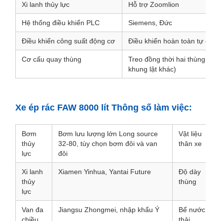
Xi lanh thủy lực
Hỗ trợ Zoomlion
Hệ thống điều khiển PLC
Siemens, Đức
Điều khiển công suất động cơ
Điều khiển hoàn toàn tự động
Cơ cấu quay thùng
Treo đồng thời hai thùng rác 
khung lật khác)
Xe ép rác FAW 8000 lít Thông số làm việc:
Bơm
Bơm lưu lượng lớn Long source
Vật liệu
thủy
32-80, tùy chọn bơm đôi và van
thân xe
lực
đôi
Xi lanh
Xiamen Yinhua, Yantai Future
Độ dày
thủy
thùng
lực
Van đa
Jiangsu Zhongmei, nhập khẩu Ý
Bể nước
chiều
thải