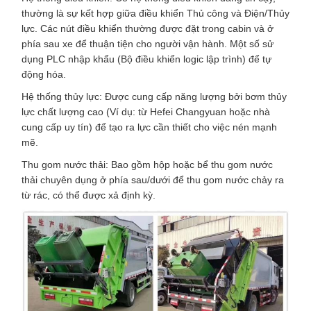
thường là sự kết hợp giữa điều khiển Thủ công và Điện/Thủy
lực. Các nút điều khiển thường được đặt trong cabin và ở
phía sau xe để thuận tiện cho người vận hành. Một số sử
dụng PLC nhập khẩu (Bộ điều khiển logic lập trình) để tự
động hóa.
Hệ thống thủy lực: Được cung cấp năng lượng bởi bơm thủy
lực chất lượng cao (Ví dụ: từ Hefei Changyuan hoặc nhà
cung cấp uy tín) để tạo ra lực cần thiết cho việc nén mạnh
mẽ.
Thu gom nước thải: Bao gồm hộp hoặc bể thu gom nước
thải chuyên dụng ở phía sau/dưới để thu gom nước chảy ra
từ rác, có thể được xả định kỳ.