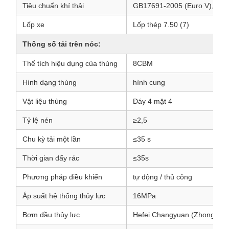
Tiêu chuẩn khí thải
GB17691-2005 (Euro V), GB
Lốp xe
Lốp thép 7.50 (7)
Thông số tải trên nóc:
Thể tích hiệu dụng của thùng
8CBM
Hình dạng thùng
hình cung
Vật liệu thùng
Đáy 4 mặt 4
Tỷ lệ nén
≥2,5
Chu kỳ tải một lần
≤35 s
Thời gian đẩy rác
≤35s
Phương pháp điều khiển
tự động / thủ công
Áp suất hệ thống thủy lực
16MPa
Bơm dầu thủy lực
Hefei Changyuan (Zhonglian 