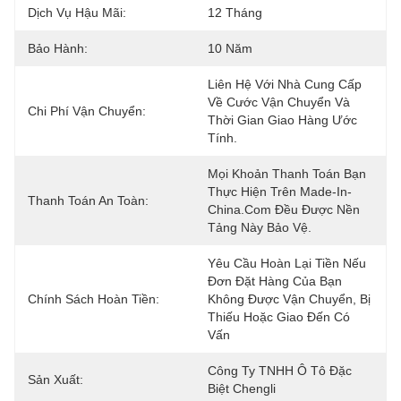
Dịch Vụ Hậu Mãi:
12 Tháng
Bảo Hành:
10 Năm
Liên Hệ Với Nhà Cung Cấp 
Về Cước Vận Chuyển Và 
Chi Phí Vận Chuyển:
Thời Gian Giao Hàng Ước 
Tính.
Mọi Khoản Thanh Toán Bạn 
Thực Hiện Trên Made-In-
Thanh Toán An Toàn:
China.com Đều Được Nền 
Tảng Này Bảo Vệ.
Yêu Cầu Hoàn Lại Tiền Nếu 
Đơn Đặt Hàng Của Bạn 
Chính Sách Hoàn Tiền:
Không Được Vận Chuyển, Bị 
Thiếu Hoặc Giao Đến Có 
Vấn 
Công Ty TNHH Ô Tô Đặc 
Sản Xuất:
Biệt Chengli