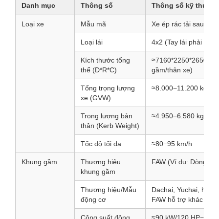
Danh mục
Thông số
Thông số kỹ thuật đ
Loại xe
Mẫu mã
Xe ép rác tải sau F
Loại lái
4x2 (Tay lái phải - R
Kích thước tổng
≈7160*2250*2650 mm 
thể (D*R*C)
gầm/thân xe)
Tổng trọng lượng
≈8.000−11.200 kg
xe (GVW)
Trọng lượng bản
≈4.950−6.580 kg
thân (Kerb Weight)
Tốc độ tối đa
≈80−95 km/h
Khung gầm
Thương hiệu
FAW (Ví dụ: Dòng Tig
khung gầm
Thương hiệu/Mẫu
Dachai, Yuchai, hoặc
động cơ
FAW hỗ trợ khác (Ví 
Công suất động
≈90 kW/120 HP−115 