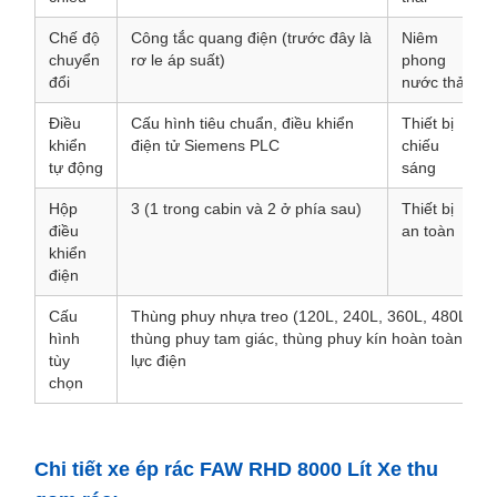
Chế độ
Công tắc quang điện (trước đây là
Niêm
chuyển
rơ le áp suất)
phong
đổi
nước thải
Điều
Cấu hình tiêu chuẩn, điều khiển
Thiết bị
khiển
điện tử Siemens PLC
chiếu
tự động
sáng
Hộp
3 (1 trong cabin và 2 ở phía sau)
Thiết bị
điều
an toàn
khiển
điện
Cấu
Thùng phuy nhựa treo (120L, 240L, 360L, 480L, 660
hình
thùng phuy tam giác, thùng phuy kín hoàn toàn, giá
tùy
lực điện
chọn
Chi tiết xe ép rác FAW RHD 8000 Lít Xe thu