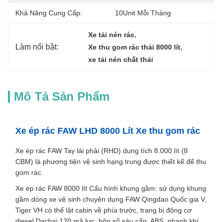
Khả Năng Cung Cấp:
10Unit Mỗi Tháng
, 
Xe tải nén rác
Làm nổi bật:
, 
Xe thu gom rác thải 8000 lít
xe tải nén chất thải
Mô Tả Sản Phẩm
Xe ép rác FAW LHD 8000 Lít Xe thu gom rác
Xe ép rác FAW Tay lái phải (RHD) dung tích 8.000 lít (8
CBM) là phương tiện vệ sinh hạng trung được thiết kế để thu
gom rác.
Xe ép rác FAW 8000 lít Cấu hình khung gầm: sử dụng khung
gầm dòng xe vệ sinh chuyên dụng FAW Qingdao Quốc gia V,
Tiger VH có thể lật cabin về phía trước, trang bị động cơ
diesel Dachai 120 mã lực, hộp số sáu cấp, ABS, phanh khí