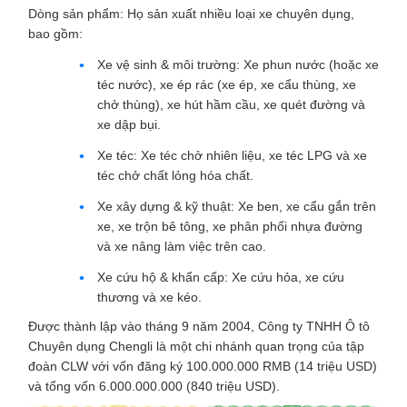
Dòng sản phẩm: Họ sản xuất nhiều loại xe chuyên dụng,
bao gồm:
Xe vệ sinh & môi trường: Xe phun nước (hoặc xe
téc nước), xe ép rác (xe ép, xe cẩu thùng, xe
chở thùng), xe hút hầm cầu, xe quét đường và
xe dập bụi.
Xe téc: Xe téc chở nhiên liệu, xe téc LPG và xe
téc chở chất lỏng hóa chất.
Xe xây dựng & kỹ thuật: Xe ben, xe cẩu gắn trên
xe, xe trộn bê tông, xe phân phối nhựa đường
và xe nâng làm việc trên cao.
Xe cứu hộ & khẩn cấp: Xe cứu hỏa, xe cứu
thương và xe kéo.
Được thành lập vào tháng 9 năm 2004, Công ty TNHH Ô tô
Chuyên dụng Chengli là một chi nhánh quan trọng của tập
đoàn CLW với vốn đăng ký 100.000.000 RMB (14 triệu USD)
và tổng vốn 6.000.000.000 (840 triệu USD).