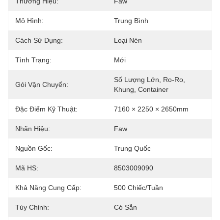
Thương Hiệu:
Faw
Mô Hình:
Trung Bình
Cách Sử Dụng:
Loại Nén
Tình Trạng:
Mới
Số Lượng Lớn, Ro-Ro, 
Gói Vận Chuyển:
Khung, Container
Đặc Điểm Kỹ Thuật:
7160 × 2250 × 2650mm
Nhãn Hiệu:
Faw
Nguồn Gốc:
Trung Quốc
Mã HS:
8503009090
Khả Năng Cung Cấp:
500 Chiếc/tuần
Tùy Chỉnh:
Có Sẵn