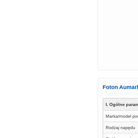
Foton Aumark
I. Ogólne para
Marka/model po
Rodzaj napędu