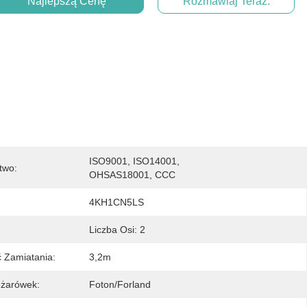
Najlepszą Cenę
Rozmawiaj Teraz.
ISO9001, ISO14001, 
two:
OHSAS18001, CCC
4KH1CN5LS
Liczba Osi: 2
 Zamiatania:
3,2m
ężarówek:
Foton/Forland