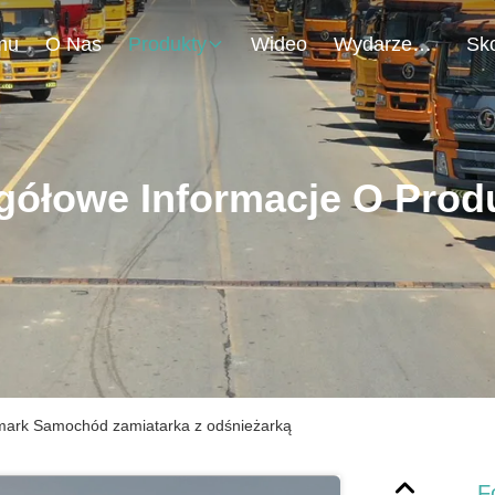
mu
O Nas
Produkty
Wideo
Wydarzenia
gółowe Informacje O Prod
mark Samochód zamiatarka z odśnieżarką
F