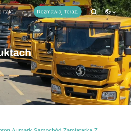
Rozmawiaj Teraz.
Skontaktuj Się Z Nami
uktach
oton Aumark Samochód Zamiatarka Z