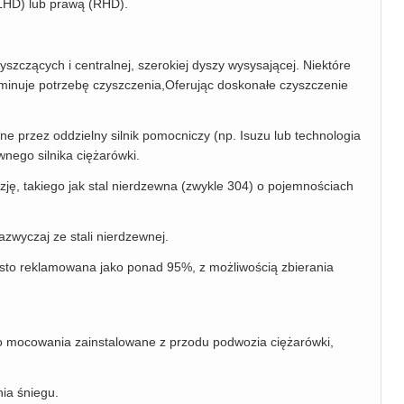
(LHD) lub prawą (RHD).
zczących i centralnej, szerokiej dyszy wysysającej. Niektóre
iminuje potrzebę czyszczenia,Oferując doskonałe czyszczenie
ne przez oddzielny silnik pomocniczy (np. Isuzu lub technologia
wnego silnika ciężarówki.
ję, takiego jak stal nierdzewna (zwykle 304) o pojemnościach
zwyczaj ze stali nierdzewnej.
sto reklamowana jako ponad 95%, z możliwością zbierania
o mocowania zainstalowane z przodu podwozia ciężarówki,
ia śniegu.