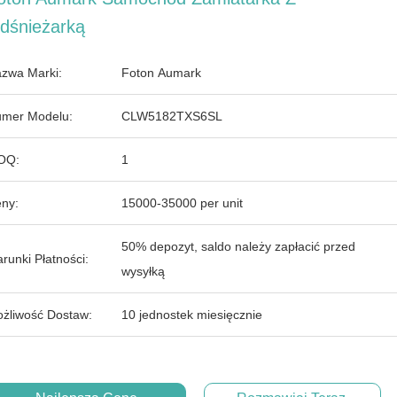
dśnieżarką
zwa Marki:
Foton Aumark
mer Modelu:
CLW5182TXS6SL
OQ:
1
ny:
15000-35000 per unit
50% depozyt, saldo należy zapłacić przed
runki Płatności:
wysyłką
żliwość Dostaw:
10 jednostek miesięcznie