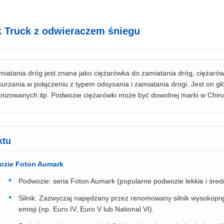
 Truck z odwieraczem śniegu
iatania dróg jest znana jako ciężarówka do zamiatania dróg, ciężarówk
urzania.w połączeniu z typem odsysania i zamiatania drogi. Jest on gł
nizowanych itp. Podwozie ciężarówki może być dowolnej marki w Chin
ktu
ozie Foton Aumark
Podwozie: seria Foton Aumark (popularne podwozie lekkie i średn
Silnik: Zazwyczaj napędzany przez renomowany silnik wysokoprę
emisji (np. Euro IV, Euro V lub National VI).