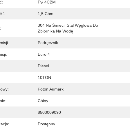
ć:
Pył 4CBM
ć 1:
1,5 Cbm
304 Na Śmieci, Stal Węglowa Do 
:
Zbiornika Na Wodę
isji:
Podręcznik
sji:
Euro 4
Diesel
10TON
mowy:
Foton Aumark
nie:
Chiny
8503009090
acja:
Dostępny