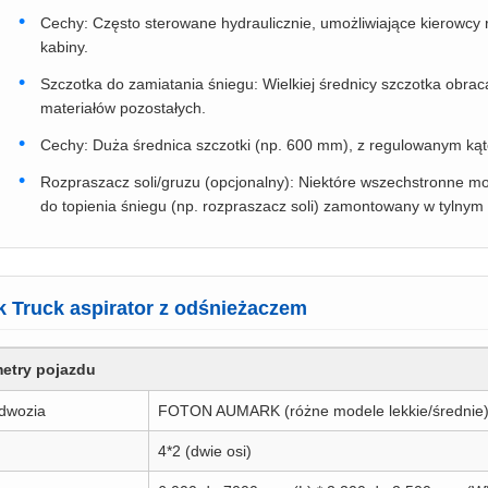
Cechy: Często sterowane hydraulicznie, umożliwiające kierowcy re
kabiny.
Szczotka do zamiatania śniegu: Wielkiej średnicy szczotka obraca
materiałów pozostałych.
Cechy: Duża średnica szczotki (np. 600 mm), z regulowanym ką
Rozpraszacz soli/gruzu (opcjonalny): Niektóre wszechstronne 
do topienia śniegu (np. rozpraszacz soli) zamontowany w tylny
 Truck aspirator z odśnieżaczem
metry pojazdu
dwozia
FOTON AUMARK (różne modele lekkie/średnie
4*2 (dwie osi)