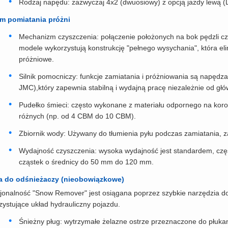
Rodzaj napędu: zazwyczaj 4x2 (dwuosiowy) z opcją jazdy lewą 
m pomiatania próżni
Mechanizm czyszczenia: połączenie położonych na bok pędzli czys
modele wykorzystują konstrukcję "pełnego wysychania", która el
próżniowe.
Silnik pomocniczy: funkcje zamiatania i próżniowania są napędza
JMC),który zapewnia stabilną i wydajną pracę niezależnie od głó
Pudełko śmieci: często wykonane z materiału odpornego na koroz
różnych (np. od 4 CBM do 10 CBM).
Zbiornik wody: Używany do tłumienia pyłu podczas zamiatania, za
Wydajność czyszczenia: wysoka wydajność jest standardem, czę
cząstek o średnicy do 50 mm do 120 mm.
a do odśnieżaczy (nieobowiązkowe)
jonalność "Snow Remover" jest osiągana poprzez szybkie narzędzia d
zystujące układ hydrauliczny pojazdu.
Śnieżny pług: wytrzymałe żelazne ostrze przeznaczone do płukan