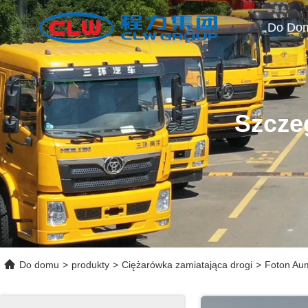
Do Do
Szcze
Do domu
>
produkty
>
Ciężarówka zamiatająca drogi
>
Foton Au