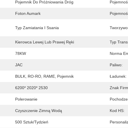
Pojemnik Do Próżniowania Dróg
Pojemnoś
Foton Aumark
Pojemnoś
Typ Zamiatania I Ssania
Tworzywo
Kierowca Lewej Lub Prawej Ręki
Typ Transm
78KW
Norma Emi
JAC
Paliwo:
BULK, RO-RO, RAME, Pojemnik
Ładunek:
6200* 2020* 2530
Znak Fir
Polerowanie
Pochodze
Czyszczenie Zimną Wodą
Kod HS:
500 Sztuk/tydzień
Personaliz