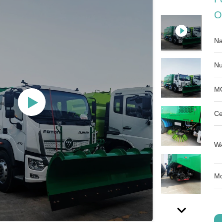
O
Na
Nu
M
Ce
Wa
Mo