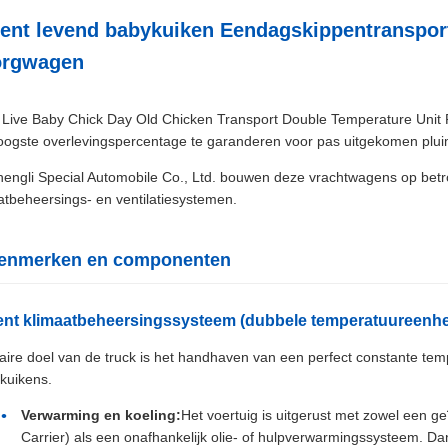
igent levend babykuiken Eendagskippentranspo
orgwagen
 Live Baby Chick Day Old Chicken Transport Double Temperature Unit Pou
ogste overlevingspercentage te garanderen voor pas uitgekomen pluim
hengli Special Automobile Co., Ltd. bouwen deze vrachtwagens op betro
tbeheersings- en ventilatiesystemen.
 kenmerken en componenten
igent klimaatbeheersingssysteem (dubbele temperatuureenhe
aire doel van de truck is het handhaven van een perfect constante temp
kuikens.
Verwarming en koeling:
Het voertuig is uitgerust met zowel een 
Carrier) als een onafhankelijk olie- of hulpverwarmingssysteem. Da