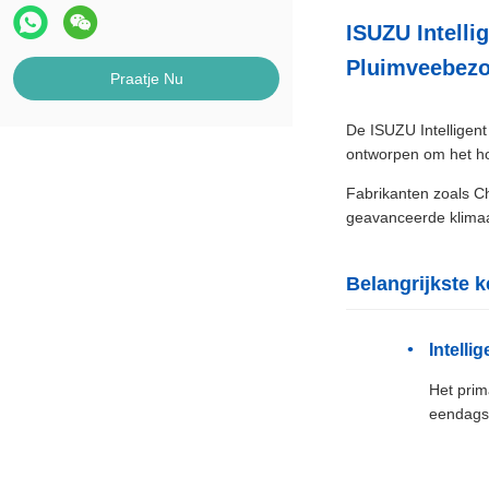
ISUZU Intell
Pluimveebez
Praatje Nu
De ISUZU Intelligent
ontworpen om het ho
Fabrikanten zoals C
geavanceerde klimaa
Belangrijkste
Intell
Het prim
eendags