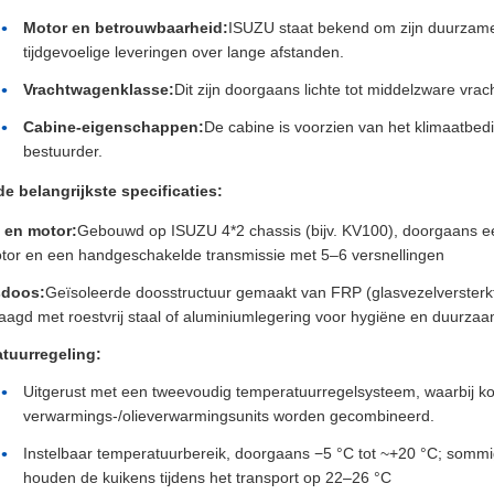
Motor en betrouwbaarheid:
ISUZU staat bekend om zijn duurzame 
tijdgevoelige leveringen over lange afstanden.
Vrachtwagenklasse:
Dit zijn doorgaans lichte tot middelzware vr
Cabine-eigenschappen:
De cabine is voorzien van het klimaatbed
bestuurder.
e belangrijkste specificaties:
 en motor:
Gebouwd op ISUZU 4*2 chassis (bijv. KV100), doorgaans 
tor en een handgeschakelde transmissie met 5–6 versnellingen
sdoos:
Geïsoleerde doosstructuur gemaakt van FRP (glasvezelversterk
aagd met roestvrij staal of aluminiumlegering voor hygiëne en duurza
tuurregeling:
Uitgerust met een tweevoudig temperatuurregelsysteem, waarbij koe
verwarmings-/olieverwarmingsunits worden gecombineerd.
Instelbaar temperatuurbereik, doorgaans −5 °C tot ~+20 °C; somm
houden de kuikens tijdens het transport op 22–26 °C