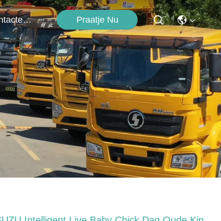
Praatje Nu
Contacteer Ons
SUZU Intelligent Live Baby Chick Dag Oude Kip