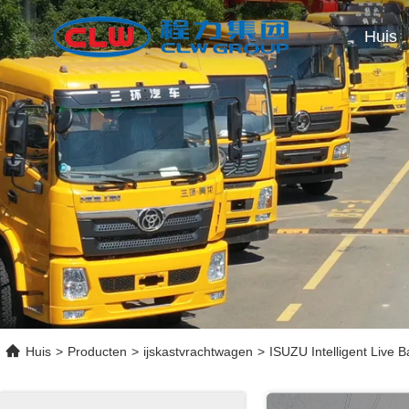
Huis
Huis
>
Producten
>
ijskastvrachtwagen
>
ISUZU Intelligent Live