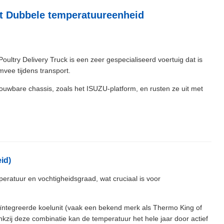
rt Dubbele temperatuureenheid
ltry Delivery Truck is een zeer gespecialiseerd voertuig dat is
vee tijdens transport.
uwbare chassis, zoals het ISUZU-platform, en rusten ze uit met
id)
eratuur en vochtigheidsgraad, wat cruciaal is voor
geïntegreerde koelunit (vaak een bekend merk als Thermo King of
nkzij deze combinatie kan de temperatuur het hele jaar door actief