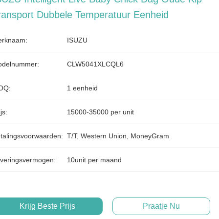
ransport Dubbele Temperatuur Eenheid
rknaam:
ISUZU
delnummer:
CLW5041XLCQL6
OQ:
1 eenheid
js:
15000-35000 per unit
talingsvoorwaarden:
T/T, Western Union, MoneyGram
veringsvermogen:
10unit per maand
Krijg Beste Prijs
Praatje Nu