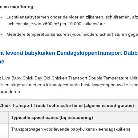
ie en monitoring:
Luchtkanaalsystemen onder de vloer en zijkanten, schuiframen, afz
luchtcirculatie van >600 m³ per 10.000 kuikens/uur.
Meerdere temperatuursensoren (voor, midden, achter) sturen gegev
ent levend babykuiken Eendagskippentransport Dub
he
t Live Baby Chick Day Old Chicken Transport Double Temperature Unit 
s en uitgerust met een klimaatgestuurde bestelwagenopbouw die is 
 garanderen.
hick Transport Truck Technische fiche (algemene configuratie)
Typische specificaties (bij benadering)
Transportwagen voor levende babykuikens / eendagskuikens