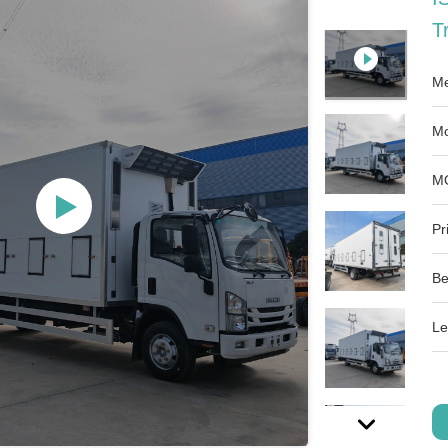
T
Me
Mo
M
Pri
Be
Le