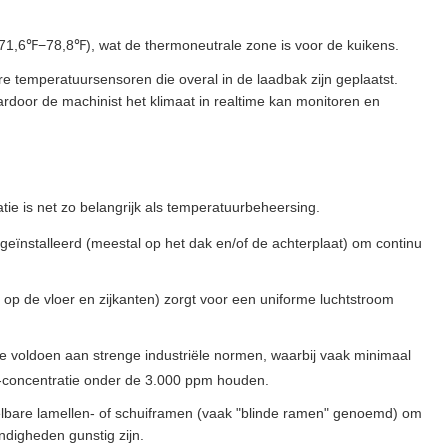
6℉−78,8℉), wat de thermoneutrale zone is voor de kuikens.
ere temperatuursensoren die overal in de laadbak zijn geplaatst.
oor de machinist het klimaat in realtime kan monitoren en
e is net zo belangrijk als temperatuurbeheersing.
n geïnstalleerd (meestal op het dak en/of de achterplaat) om continu
 op de vloer en zijkanten) zorgt voor een uniforme luchtstroom
 te voldoen aan strenge industriële normen, waarbij vaak minimaal
2-concentratie onder de 3.000 ppm houden.
telbare lamellen- of schuiframen (vaak "blinde ramen" genoemd) om
ndigheden gunstig zijn.