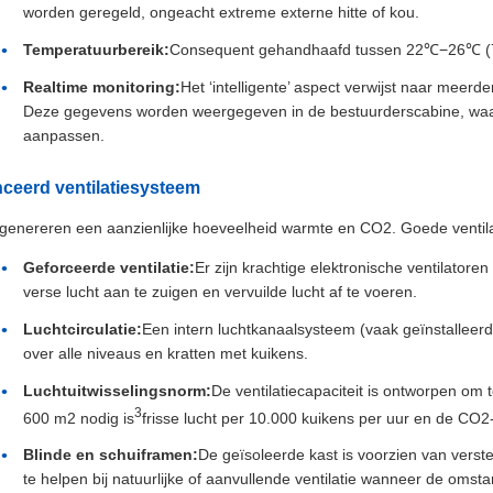
worden geregeld, ongeacht extreme externe hitte of kou.
Temperatuurbereik:
Consequent gehandhaafd tussen 22℃−26℃ (71,
Realtime monitoring:
Het ‘intelligente’ aspect verwijst naar meerd
Deze gegevens worden weergegeven in de bestuurderscabine, waard
aanpassen.
ceerd ventilatiesysteem
genereren een aanzienlijke hoeveelheid warmte en CO2. Goede ventilati
Geforceerde ventilatie:
Er zijn krachtige elektronische ventilatore
verse lucht aan te zuigen en vervuilde lucht af te voeren.
Luchtcirculatie:
Een intern luchtkanaalsysteem (vaak geïnstalleerd
over alle niveaus en kratten met kuikens.
Luchtuitwisselingsnorm:
De ventilatiecapaciteit is ontworpen om
3
600 m2 nodig is
frisse lucht per 10.000 kuikens per uur en de CO
Blinde en schuiframen:
De geïsoleerde kast is voorzien van vers
te helpen bij natuurlijke of aanvullende ventilatie wanneer de omsta