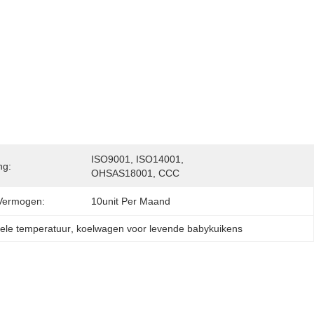
ISO9001, ISO14001, 
ng:
OHSAS18001, CCC
Vermogen:
10unit Per Maand
ele temperatuur
, 
koelwagen voor levende babykuikens