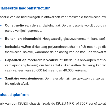
ialiseerde laadbakstructuur
sserie van de bestelwagen is ontworpen voor maximale thermische effic
Constructie van de sandwichplaat:
De carrosserie wordt doorga
paneelverlijmingsproces.
Buiten- en binnenhuid:
Hoogwaardig glasvezelversterkt kunststof 
Isolatiekern:
Een dikke laag polyurethaanschuim (PU) met hoge dic
thermische isolatie, waardoor de belasting van de koel- en verwa
Capaciteit op meerdere niveaus:
Het interieur is ontworpen met 
verdiepingen/planken) om het aantal kuikenkratten dat veilig kan w
vaak varieert van 20.000 tot meer dan 40.000 kuikens.
Sanitaire voorzieningen:
De materialen zijn zo gekozen dat ze gema
biologisch afval.
chassisplatform
uik van een ISUZU-chassis (zoals de ISUZU NPR- of 700P-serie) zorgt