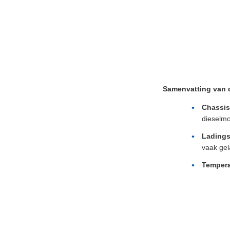
Samenvatting van d
Chassis
dieselmo
Lading
vaak gel
Tempera