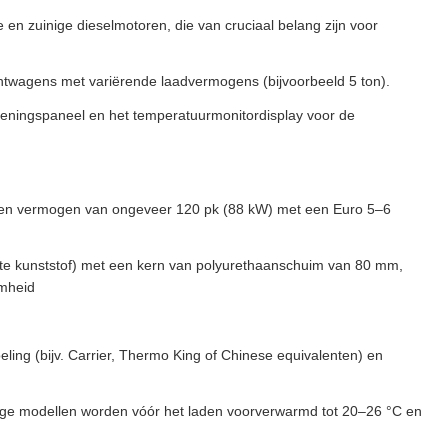
en zuinige dieselmotoren, die van cruciaal belang zijn voor
achtwagens met variërende laadvermogens (bijvoorbeeld 5 ton).
ieningspaneel en het temperatuurmonitordisplay voor de
een vermogen van ongeveer 120 pk (88 kW) met een Euro 5–6
te kunststof) met een kern van polyurethaanschuim van 80 mm,
amheid
ling (bijv. Carrier, Thermo King of Chinese equivalenten) en
ige modellen worden vóór het laden voorverwarmd tot 20–26 °C en