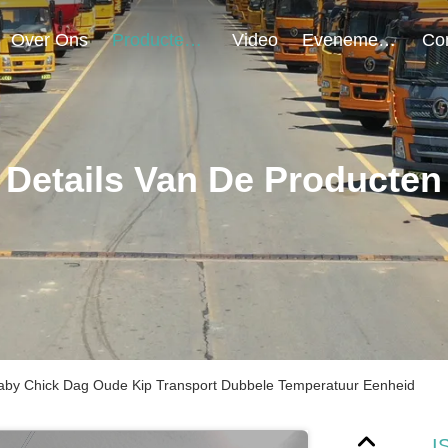
Over Ons
Producten
Video
Evenementen
Details Van De Producten
 Baby Chick Dag Oude Kip Transport Dubbele Temperatuur Eenheid
I