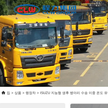
집
>
상품
>
랭장차
>
ISUZU 지능형 생후 병아리 수송 이중 온도 