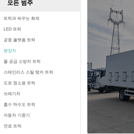
모든 범주
트럭과 싸우는 화재
LED 트럭
공중 플랫폼 트럭
랭장차
물 공급 소방차 트럭
스테인리스 스틸 탱커 트럭
도로 청소용 트럭
쓰레기차
흡수 하수도 트럭
자동차 기중기
연료 트럭