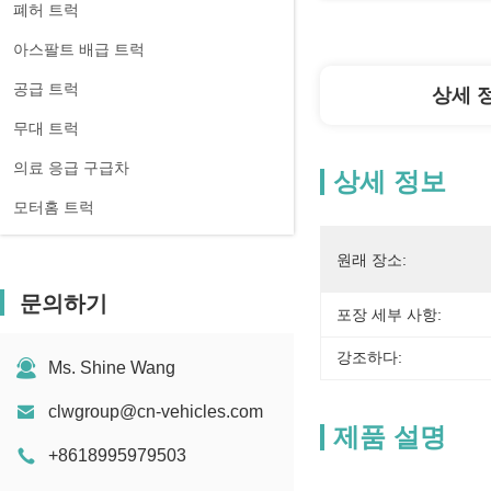
폐허 트럭
아스팔트 배급 트럭
공급 트럭
상세 
무대 트럭
의료 응급 구급차
상세 정보
모터홈 트럭
원래 장소:
문의하기
포장 세부 사항:
강조하다:
Ms. Shine Wang
clwgroup@cn-vehicles.com
제품 설명
+8618995979503