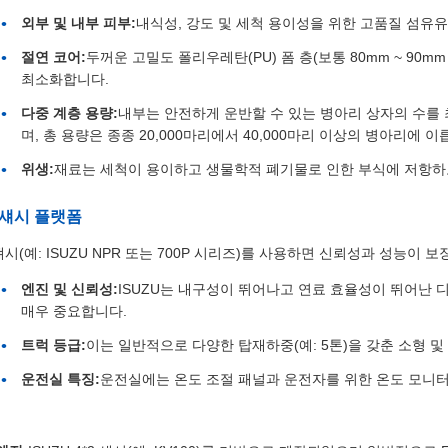
외부 및 내부 피부:
내식성, 강도 및 세척 용이성을 위한 고품질 섬유유
절연 코어:
두꺼운 고밀도 폴리우레탄(PU) 폼 층(보통 80mm ~ 90
최소화합니다.
다중 계층 용량:
내부는 안전하게 운반할 수 있는 병아리 상자의 수를 
며, 총 용량은 종종 20,000마리에서 40,000마리 이상의 병아리에 이
위생:
재료는 세척이 용이하고 생물학적 폐기물로 인한 부식에 저항
U 섀시 플랫폼
 섀시(예: ISUZU NPR 또는 700P 시리즈)를 사용하면 신뢰성과 성능이 
엔진 및 신뢰성:
ISUZU는 내구성이 뛰어나고 연료 효율성이 뛰어난 
매우 중요합니다.
트럭 등급:
이는 일반적으로 다양한 탑재하중(예: 5톤)을 갖춘 소형 및
운전실 특징:
운전실에는 온도 조절 패널과 운전자를 위한 온도 모니