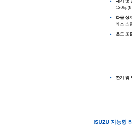
섀시 및 
120hp
화물 상자
레스 스
온도 조절
환기 및
ISUZU 지능형