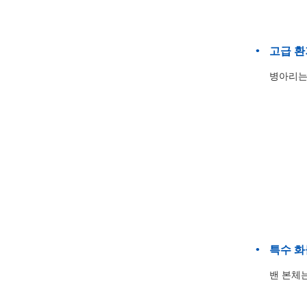
고급 환
병아리는
특수 화
밴 본체