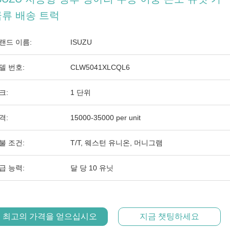
금류 배송 트럭
랜드 이름:
ISUZU
델 번호:
CLW5041XLCQL6
크:
1 단위
격:
15000-35000 per unit
불 조건:
T/T, 웨스턴 유니온, 머니그램
급 능력:
달 당 10 유닛
최고의 가격을 얻으십시오
지금 챗팅하세요