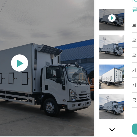
브
모
모
가
지
공