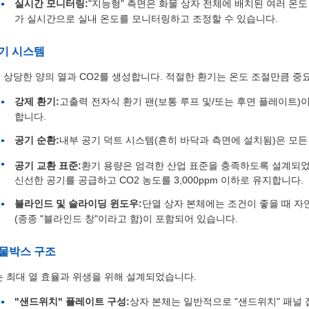
실시간 모니터링:
"지능형" 측면은 화물 상자 전체에 배치된 여러 온
가 실시간으로 실내 온도를 모니터링하고 조정할 수 있습니다.
기 시스템
 상당한 양의 열과 CO2를 생성합니다. 적절한 환기는 온도 조절만큼 중
강제 환기:
고출력 전자식 환기 팬(보통 루프 및/또는 후면 플레이트
합니다.
공기 순환:
내부 공기 덕트 시스템(흔히 바닥과 측면에 설치됨)은 모든
공기 교환 표준:
환기 용량은 엄격한 산업 표준을 충족하도록 설계되었으
신선한 공기를 공급하고 CO2 농도를 3,000ppm 이하로 유지합니다.
블라인드 및 슬라이딩 윈도우:
단열 상자 본체에는 조건이 좋을 때 자연
(종종 "블라인드 창"이라고 함)이 포함되어 있습니다.
물박스 구조
는 최대 열 효율과 위생을 위해 설계되었습니다.
"샌드위치" 플레이트 구성:
상자 본체는 일반적으로 "샌드위치" 패널