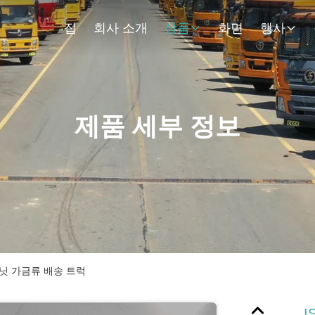
집
회사 소개
상품
화면
행사
제품 세부 정보
유닛 가금류 배송 트럭
I