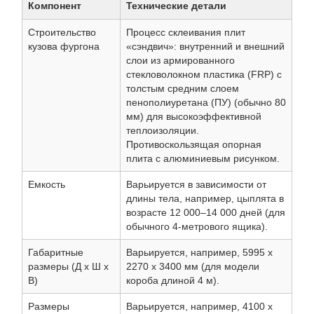
Компонент
Технические детали
Строительство
Процесс склеивания плит
кузова фургона
«сэндвич»: внутренний и внешний
слои из армированного
стекловолокном пластика (FRP) с
толстым средним слоем
пенополиуретана (ПУ) (обычно 80
мм) для высокоэффективной
теплоизоляции.
Противоскользящая опорная
плита с алюминиевым рисунком.
Емкость
Варьируется в зависимости от
длины тела, например, цыплята в
возрасте 12 000–14 000 дней (для
обычного 4-метрового ящика).
Габаритные
Варьируется, например, 5995 x
размеры (Д х Ш х
2270 x 3400 мм (для модели
В)
короба длиной 4 м).
Размеры
Варьируется, например, 4100 x