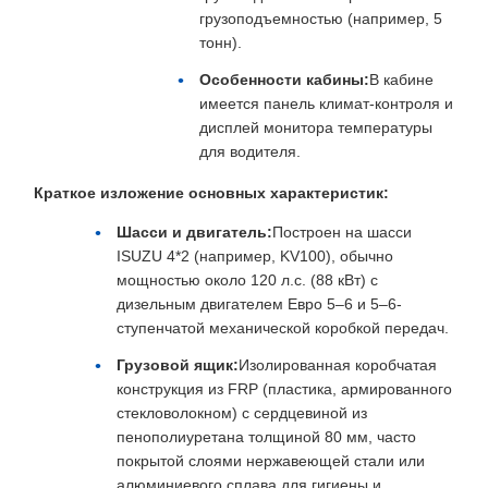
грузоподъемностью (например, 5
тонн).
Особенности кабины:
В кабине
имеется панель климат-контроля и
дисплей монитора температуры
для водителя.
Краткое изложение основных характеристик:
Шасси и двигатель:
Построен на шасси
ISUZU 4*2 (например, KV100), обычно
мощностью около 120 л.с. (88 кВт) с
дизельным двигателем Евро 5–6 и 5–6-
ступенчатой ​​механической коробкой передач.
Грузовой ящик:
Изолированная коробчатая
конструкция из FRP (пластика, армированного
стекловолокном) с сердцевиной из
пенополиуретана толщиной 80 мм, часто
покрытой слоями нержавеющей стали или
алюминиевого сплава для гигиены и