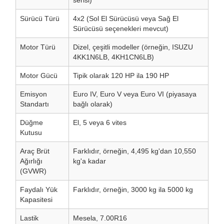
serisi)
Sürücü Türü
4x2 (Sol El Sürücüsü veya Sağ El
Sürücüsü seçenekleri mevcut)
Motor Türü
Dizel, çeşitli modeller (örneğin, ISUZU
4KK1N6LB, 4KH1CN6LB)
Motor Gücü
Tipik olarak 120 HP ila 190 HP
Emisyon
Euro IV, Euro V veya Euro VI (piyasaya
Standartı
bağlı olarak)
Düğme
El, 5 veya 6 vites
Kutusu
Araç Brüt
Farklıdır, örneğin, 4,495 kg'dan 10,550
Ağırlığı
kg'a kadar
(GVWR)
Faydalı Yük
Farklıdır, örneğin, 3000 kg ila 5000 kg
Kapasitesi
Lastik
Mesela, 7.00R16