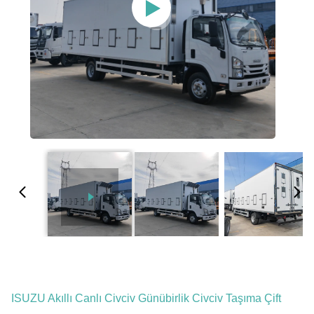
ISUZU Akıllı Canlı Civciv Günübirlik Civciv Taşıma Çift