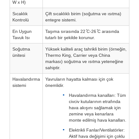
W x H)
Sıcaklık
Çift sıcaklıklı birim (soğutma ve ısıtma)
Kontrolü
entegre sistemi.
En Uygun
Taşıma sırasında 22 ̊C-26 ̊C arasında
Tavuk Isı
tutarlı bir şekilde korunur.
Soğutma
Yüksek kaliteli araç tahrikli birim (örneğin,
ünitesi
Thermo King, Carrier veya China
markası) soğutma ve ısıtma yeteneğine
sahiptir.
Havalandırma
Yavruların hayatta kalması için çok
sistemi
önemlidir.
Havalandırma kanalları: Tüm
civciv kutularının etrafında
hava akışını sağlamak için
zemine veya kenarlara
monte edilmiş hava kanalları.
Elektrikli Fanlar/Ventilatörler:
Aktif hava değişimi için çoklu