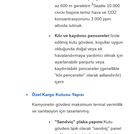
3
az 600 m gerektirir.
Saatte 10.000
civciv başına temiz hava ve CO2
konsantrasyonunu 3.000 ppm
altında tutmak.
Kör ve kaydırıcı pencereler:
İzole
edilmiş kutu gövdesi, koşullar uygun
olduğunda doğal veya ek
havalandırmaya yardımcı olmak için
ayarlanabilir panjurlu veya
kaydırılabilir pencereler (genellikle
"kör pencereler" olarak adlandırılır)
içerir.
Özel Kargo Kutusu Yapısı
Kamyonetin gövdesi maksimum termal verimlilik
ve sanitasyon için tasarlanmış.
"Sandviç" plaka yapımı:
Kutu
gövdesi tipik olarak "sandviç" panel