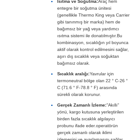
Isıtma ve Soğutma:
Araç hem
entegre bir soğutma ünitesi
(genellikle Thermo King veya Carrier
gibi tanınmış bir marka) hem de
bağımsız bir yağ veya yardımcı
ısıtma sistemi ile donatılmıştır.Bu
kombinasyon, sıcaklığın yıl boyunca
aktif olarak kontrol edilmesini sağlar,
aşırı dış sıcaklık veya soğuktan
bağımsız olarak.
Sıcaklık aralığı:
Yavrular için
termoneutral bölge olan 22 ° C-26 °
C (71.6 ° F-78.8 ° F) arasında
sürekli olarak korunur.
Gerçek Zamanlı İzleme:
"Akıllı"
yönü, kargo kutusuna yerleştirilen
birden fazla sıcaklık algılayıcı
probunu ifade eder.operatörün
gerçek zamanlı olarak iklimi
izlemesini ve ayarlamasını sağlar.