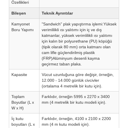
Özellikleri
Bileşen
Teknik Ayrıntılar
Kamyonet
"Sandwich" plak yapıştırma işlemi:Yüksek
Boru Yapımı
verimlilikli ısı yalıtımı için iç ve dış
katmanlar, yüksek verimlilikli ısı yalıtımı
için kalın bir polyurethane (PU) köpüğü
(tipik olarak 80 mm) orta katmanı olan
cam lifle güçlendirilmiş plastik
(FRP)Alüminyum desenli kayma
geçirmez taban plaka.
Kapasite
Vücut uzunluğuna göre değişir, örneğin,
12.000 - 14.000 günlük civcivler
(ortalama 4 metrelik bir kutu için).
Toplam
Farklıdır, örneğin 5995 x 2270 x 3400
Boyutlar (L x
mm (4 metrelik bir kutu modeli için).
W x H)
İç kutu
Farklıdır, örneğin, 4100 x 2100 x 2200
boyutları (L x
mm (4 m kutu modeli için).