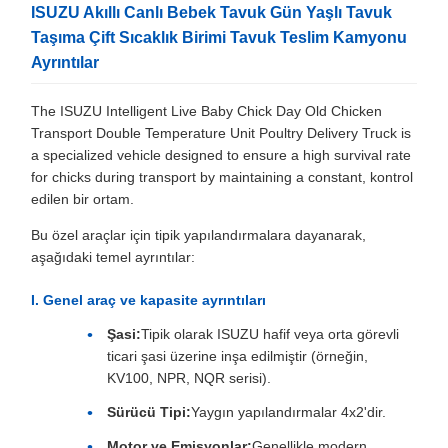
ISUZU Akıllı Canlı Bebek Tavuk Gün Yaşlı Tavuk
Taşıma Çift Sıcaklık Birimi Tavuk Teslim Kamyonu
Ayrıntılar
The ISUZU Intelligent Live Baby Chick Day Old Chicken
Transport Double Temperature Unit Poultry Delivery Truck is
a specialized vehicle designed to ensure a high survival rate
for chicks during transport by maintaining a constant, kontrol
edilen bir ortam.
Bu özel araçlar için tipik yapılandırmalara dayanarak,
aşağıdaki temel ayrıntılar:
I. Genel araç ve kapasite ayrıntıları
Şasi:
Tipik olarak ISUZU hafif veya orta görevli
ticari şasi üzerine inşa edilmiştir (örneğin,
KV100, NPR, NQR serisi).
Sürücü Tipi:
Yaygın yapılandırmalar 4x2'dir.
Motor ve Emisyonlar:
Genellikle modern