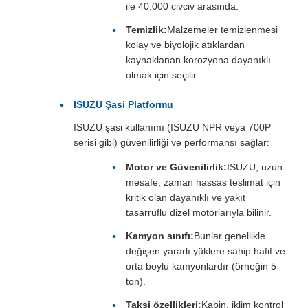
ile 40.000 civciv arasında.
Temizlik:
Malzemeler temizlenmesi
kolay ve biyolojik atıklardan
kaynaklanan korozyona dayanıklı
olmak için seçilir.
ISUZU Şasi Platformu
ISUZU şasi kullanımı (ISUZU NPR veya 700P
serisi gibi) güvenilirliği ve performansı sağlar:
Motor ve Güvenilirlik:
ISUZU, uzun
mesafe, zaman hassas teslimat için
kritik olan dayanıklı ve yakıt
tasarruflu dizel motorlarıyla bilinir.
Kamyon sınıfı:
Bunlar genellikle
değişen yararlı yüklere sahip hafif ve
orta boylu kamyonlardır (örneğin 5
ton).
Taksi özellikleri:
Kabin, iklim kontrol