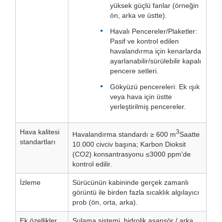
yüksek güçlü fanlar (örneğin
ön, arka ve üstte).
Havalı Pencereler/Plaketler:
Pasif ve kontrol edilen
havalandırma için kenarlarda
ayarlanabilir/sürülebilir kapalı
pencere setleri.
Gökyüzü pencereleri: Ek ışık
veya hava için üstte
yerleştirilmiş pencereler.
Hava kalitesi
3
Havalandırma standardı ≥ 600 m
Saatte
standartları
10.000 civciv başına; Karbon Dioksit
(CO2) konsantrasyonu ≤3000 ppm'de
kontrol edilir.
İzleme
Sürücünün kabininde gerçek zamanlı
görüntü ile birden fazla sıcaklık algılayıcı
prob (ön, orta, arka).
Ek özellikler
Sulama sistemi, hidrolik asansör / arka