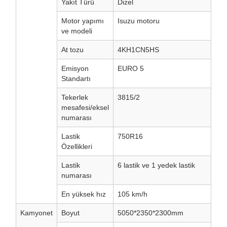
Yakıt Türü
Dizel
Motor yapımı
Isuzu motoru
ve modeli
At tozu
4KH1CN5HS
Emisyon
EURO 5
Standartı
Tekerlek
3815/2
mesafesi/eksel
numarası
Lastik
750R16
Özellikleri
Lastik
6 lastik ve 1 yedek lastik
numarası
En yüksek hız
105 km/h
Kamyonet
Boyut
5050*2350*2300mm