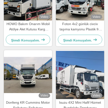
Video
Video
HOWO Bakım Onarım Mobil
Foton 4x2 günlük civciv
Atölye Alet Kutusu Kargo
taşıma kamyonu Plastik frp
Kutusu Kamyonet
günlük civciv kamyonu
Şimdi Konuşalım.
Şimdi Konuşalım.
Video
Video
Donfeng KR Cummins Motor
Isuzu 4X2 Mini Hafif Hizmet
Soğutucu Soğutucu
Buzdolabı Dondurucu