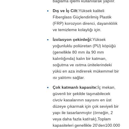
bağlama işlemi kullanılarak yapılır.
Dış ve İç Cilt:
Yüksek kaliteli
Fiberglass Güçlendirilmiş Plastik
(FRP) korozyon direnci, dayanıklılık
ve temizleme kolaylığı için.
İzolasyon çekirdeği:
Yüksek
yoğunluklu poliüretan (PU) köpüğü
(genellikle 80 mm ila 90 mm
kalınlığında) kalın bir katman,
soğutma ve ısıtma ünitelerindeki
yükü en aza indirerek mükemmel bir
ısı yalıtımı sağlar.
Çok katmanlı kapasite:
İç mekan,
güvenli bir şekilde taşınabilecek
civciv kasalarının sayısını en üst
düzeye çıkarmak için çok seviyeli bir
yapı ile tasarlanmıştır (örneğin, 2
veya daha fazla kat/rak),Toplam
kapasiteleri genellikle 20'den100.000