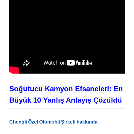
Soğutucu Kamyon Efsaneleri: En
Büyük 10 Yanlış Anlayış Çözüldü
Chengli Özel Otomobil Şirketi hakkında