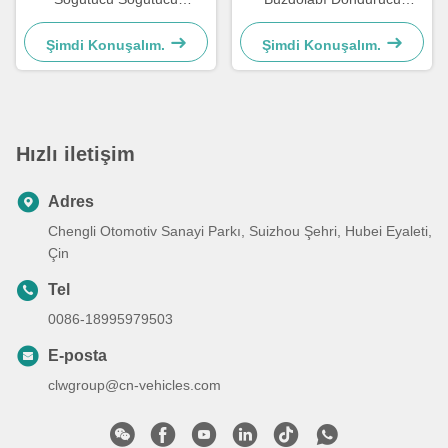
Dondurucu Kamyon
Kamyon
Şimdi Konuşalım.
Şimdi Konuşalım.
Hızlı iletişim
Adres
Chengli Otomotiv Sanayi Parkı, Suizhou Şehri, Hubei Eyaleti,
Çin
Tel
0086-18995979503
E-posta
clwgroup@cn-vehicles.com