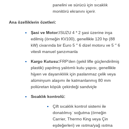
panelini ve sürücü için sıcaklık
monitörü ekranını içerir.
Ana özelliklerin özetleri:
Şasi ve Motor:
ISUZU 4 * 2 şasi üzerine inşa
edilmiş (örneğin KV100), genellikle 120 hp (88
kW) civarında bir Euro 5 ′′ 6 dizel motoru ve 5 ′′ 6
vitesli manuel şanzımanla
Kargo Kutusu:
FRP'den (şekil lifle güçlendirilmiş
plastik) yapılmış yalıtımlı kutu yapısı, genellikle
hijyen ve dayanıklılık için paslanmaz çelik veya
alüminyum alaşımı ile katmanlanmış 80 mm
poliüretan köpük çekirdeği sandviçle
Sıcaklık kontrolü:
Çift sıcaklık kontrol sistemi ile
donatılmış ̇ soğutma (örneğin
Carrier, Thermo King veya Çin
eşdeğerleri) ve ısıtma/yağ ısıtma