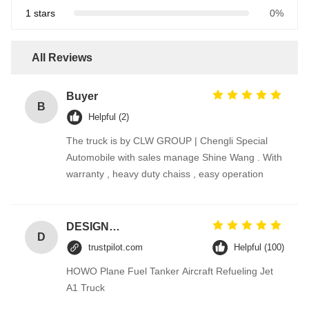
1 stars
0%
All Reviews
Buyer
B
Helpful (2)
The truck is by CLW GROUP | Chengli Special
Automobile with sales manage Shine Wang . With
warranty , heavy duty chaiss , easy operation
DESIGNER CODE
D
trustpilot.com
Helpful (100)
HOWO Plane Fuel Tanker Aircraft Refueling Jet
A1 Truck