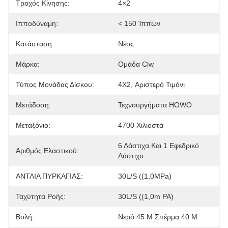
Τροχός Κίνησης:
4×2
Ιπποδύναμη:
< 150 Ίππων
Κατάσταση:
Νέος
Μάρκα:
Ομάδα Clw
Τύπος Μονάδας Δίσκου:
4X2, Αριστερό Τιμόνι
Μετάδοση:
Τεχνουργήματα HOWO
Μεταξόνιο:
4700 Χιλιοστά
6 Λάστιχα Και 1 Εφεδρικό 
Αριθμός Ελαστικού:
Λάστιχο
ΑΝΤΛΙΑ ΠΥΡΚΑΓΙΑΣ:
30L/S ((1,0MPa)
Ταχύτητα Ροής:
30L/S ((1,0m PA)
Βολή:
Νερό 45 M Σπέρμα 40 M