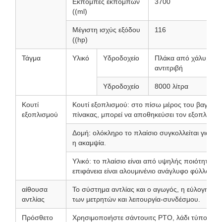
Εκπομπές εκπομπών
3700
((ml)
Μέγιστη ισχύς εξόδου
116
((hp)
Τάγμα
Υλικό
Υδροδοχείο
Πλάκα από χάλυβα ά
αντιτριβή
Υδροδοχείο
8000 λίτρα
Κουτί
Κουτί εξοπλισμού: στο πίσω μέρος του βαγόνο
εξοπλισμού
πίνακας, μπορεί να αποθηκεύσει τον εξοπλισμό
Δομή: ολόκληρο το πλαίσιο συγκολλείται για να 
η ακαμψία.
Υλικό: το πλαίσιο είναι από υψηλής ποιότητας 
επιφάνεια είναι αλουμινένιο ανάγλυφο φύλλο, η ε
αίθουσα
Το σύστημα αντλίας και ο αγωγός, η εύλογη δομ
αντλίας
των μετρητών και λειτουργία-συνδέσμου.
Πρόσθετο
Χρησιμοποιήστε σάντουιτς PTO, λάδι τύπου ψε