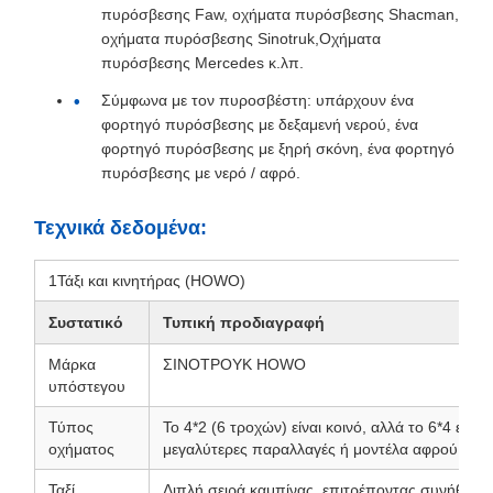
πυρόσβεσης Faw, οχήματα πυρόσβεσης Shacman,
οχήματα πυρόσβεσης Sinotruk,Οχήματα
πυρόσβεσης Mercedes κ.λπ.
Σύμφωνα με τον πυροσβέστη: υπάρχουν ένα
φορτηγό πυρόσβεσης με δεξαμενή νερού, ένα
φορτηγό πυρόσβεσης με ξηρή σκόνη, ένα φορτηγό
πυρόσβεσης με νερό / αφρό.
Τεχνικά δεδομένα:
1Τάξι και κινητήρας (HOWO)
Συστατικό
Τυπική προδιαγραφή
Μάρκα
ΣΙΝΟΤΡΟΥΚ HOWO
υπόστεγου
Τύπος
Το 4*2 (6 τροχών) είναι κοινό, αλλά το 6*4 είναι
οχήματος
μεγαλύτερες παραλλαγές ή μοντέλα αφρού / νε
Ταξί.
Διπλή σειρά καμπίνας, επιτρέποντας συνήθως γ