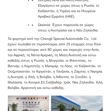
Εξαγάγουν σε χώρες όπως η Ρωσία, το
Καζακστάν, η Υεμένη και τα Ηνωμένα
Αραβικά Εμιράτα (ΗΑΕ).
Ωκεανία: Έχουν παρουσία σε χώρες
όπως η Αυστραλία και η Νέα Ζηλανδία.
Τα φορτηγά από την Chengli Special Automobile Co., Ltd
έχουν πωληθεί σε περισσότερες από 29 επαρχίες στην Κίνα
και σε περισσότερες από 80 χώρες και περιοχές στην Ασία,
την Αφρική, τη Νότια Αμερική, τη Μέση Ανατολή και ούτω
καθεξής,όπως η Ρωσία, η Μογγολία, οι Φιλιππίνες, το
Βιετνάμ, η Καμπότζη, η Μιανμάρ, το Λάος, το Καζακστάν, το
Ουζμπεκιστάν, το Κιργιστάν, η Τανζανία, η Ζάμπια, η Νιγηρία,
η Αυστρία, η Χιλή, η Βολιβία, η Αιθιοπία, το Σουδάν, η
Μαλαισία, το Κονγκό,Ελ Σαλβαδόρ, Ιράκ, Νέα Ζηλανδία, Χιλή,
Βολιβία, Αργεντινή και ούτω καθεξής.