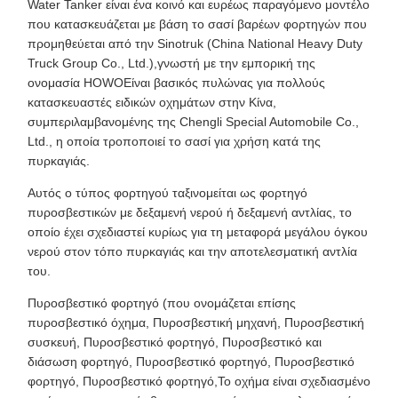
Water Tanker είναι ένα κοινό και ευρέως παραγόμενο μοντέλο
που κατασκευάζεται με βάση το σασί βαρέων φορτηγών που
προμηθεύεται από την Sinotruk (China National Heavy Duty
Truck Group Co., Ltd.),γνωστή με την εμπορική της
ονομασία HOWOΕίναι βασικός πυλώνας για πολλούς
κατασκευαστές ειδικών οχημάτων στην Κίνα,
συμπεριλαμβανομένης της Chengli Special Automobile Co.,
Ltd., η οποία τροποποιεί το σασί για χρήση κατά της
πυρκαγιάς.
Αυτός ο τύπος φορτηγού ταξινομείται ως φορτηγό
πυροσβεστικών με δεξαμενή νερού ή δεξαμενή αντλίας, το
οποίο έχει σχεδιαστεί κυρίως για τη μεταφορά μεγάλου όγκου
νερού στον τόπο πυρκαγιάς και την αποτελεσματική αντλία
του.
Πυροσβεστικό φορτηγό (που ονομάζεται επίσης
πυροσβεστικό όχημα, Πυροσβεστική μηχανή, Πυροσβεστική
συσκευή, Πυροσβεστικό φορτηγό, Πυροσβεστικό και
διάσωση φορτηγό, Πυροσβεστικό φορτηγό, Πυροσβεστικό
φορτηγό, Πυροσβεστικό φορτηγό,Το οχήμα είναι σχεδιασμένο