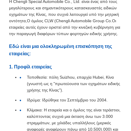
Η Chengli Special Automobile Co., Ltd. είναι ένας από τους
μεγαλύτερους και σημαντικότερους κατασκευαστές ειδικών
οχημάτων της Κίνας, που συχνά λειτουργεί υπό την μητρική
οντότητα,Ο όμιλος CLW (Chengli Automobile Group Co.Οι
εταιρείες αυτές έχουν οριστεί από την κινεζική κυβέρνηση για
την παραγωγή διαφόρων τύπων φορτηγών ειδικής χρήσης.
Εδώ είναι μια ολοκληρωμένη επισκόπηση της
εταιρείας:
1. Προφίλ εταιρείας
Τοποθεσία: πόλη Suizhou, επαρχία Hubei, Κίνα
(γνωστή ως η "πρωτεύουσα των οχημάτων ειδικής
χρήσης της Κίνας").
Ιδρύμα: Ιδρύθηκε τον Σεπτέμβριο του 2004.
Κλίμακα: Η εταιρεία και ο όμιλος της είναι τεράστιοι,
καλύπτοντας συχνά μια έκταση άνω των 3.000
στρεμμάτων, με χιλιάδες υπαλλήλους (μερικές
αναφορές αναφέρουν πάνω από 10,500).000) και