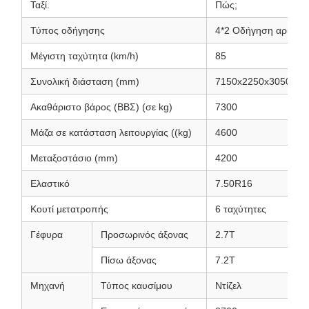
Ταξί.
Πώς;
Τύπος οδήγησης
4*2 Οδήγηση αριστε
Μέγιστη ταχύτητα (km/h)
85
Συνολική διάσταση (mm)
7150x2250x3050
Ακαθάριστο βάρος (ΒΒΣ) (σε kg)
7300
Μάζα σε κατάσταση λειτουργίας ((kg)
4600
Μεταξοστάσιο (mm)
4200
Ελαστικό
7.50R16
Κουτί μετατροπής
6 ταχύτητες
Γέφυρα
Προσωρινός άξονας
2.7Τ
Πίσω άξονας
7.2Τ
Μηχανή
Τύπος καυσίμου
Ντίζελ