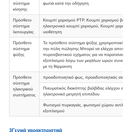
σύστημα
φωτιά κατά την οδήγηση.
κίνησης
Πρόσθετο
Κουμπί χειρισμού PTP, Κουμπί χειρισμού βαλβίδ
σύστημα
ηλεκτρονικό κουμπί χειρισμού, Κουμπί χειρισμού
λειτουργίας
υιοθέτηση
Πρόσθετο
Το πρόσθετο σύστημα ψύξης χρησιμοποιεί υποχ
σύστημα
την πύλη πώλησης.Μπορεί να ελέγχει αποτελεσ
ψύξης
πυροσβεστικού οχήματος για να παρατείνει τη δ
εξοπλισμού λόγω των μεγάλων ωρών συνεχούς ε
με τη θέρμανση
Πρόσθετο
προειδοποιητικό φως, προειδοποιητικές σειρήν
σύστημα
Πνευματικός διακόπτης βαλβίδας ελέγχου αντλία
ηλεκτρικού
ηλεκτρονικό μετρητή επιπέδου
συστήματος
Φωτισμοί πυρκαγιάς, φωτισμοί χώρου αντλίας, 
εξοπλισμού
3Γενικά χαρακτηριστικά