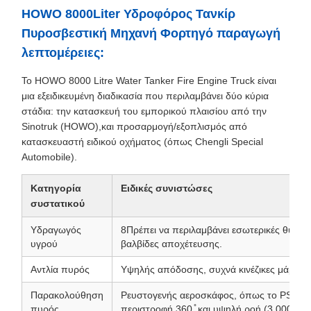
HOWO 8000Liter Υδροφόρος Τανκίρ
Πυροσβεστική Μηχανή Φορτηγό παραγωγή
λεπτομέρειες:
Το HOWO 8000 Litre Water Tanker Fire Engine Truck είναι
μια εξειδικευμένη διαδικασία που περιλαμβάνει δύο κύρια
στάδια: την κατασκευή του εμπορικού πλαισίου από την
Sinotruk (HOWO),και προσαρμογή/εξοπλισμός από
κατασκευαστή ειδικού οχήματος (όπως Chengli Special
Automobile).
Κατηγορία
Ειδικές συνιστώσες
συστατικού
Υδραγωγός
8Πρέπει να περιλαμβάνει εσωτερικές θύρες,
υγρού
βαλβίδες αποχέτευσης.
Αντλία πυρός
Υψηλής απόδοσης, συχνά κινέζικες μάρκε
Παρακολούθηση
Ρευστογενής αεροσκάφος, όπως το PS50 ή 
πυρός
περιστροφή 360 ̊ και υψηλή ροή (3.000 έως