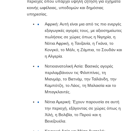
περιοχές όπου υπάρχει υψηλή ζήτηση για οχήματα
κοινής ωφέλειας, υποδομών και δημόσιας
υπηρεσίας.
Αφρική: Αυτή είναι μια από τις πιο ενεργές
εξαγωγικές αγορές τους, με αξιοσημείωτες
πωλήσεις σε χώρες όπως η Νιγηρία, η
Νότια Αφρική, η Τανζανία, η Γκάνα, το
Κονγκό, το Μάλι, η Ζάμπια, το Σουδάν και
η Αλγερία.
Νοτιοανατολική Ασία: Βασικές αγορές
περιλαμβάνουν τις Φιλιππίνες, τη
Μιανμάρ, το Βιετνάμ, την Ταϊλάνδη, την
Καμπότζη, το Λάος, τη Μαλαισία και το
Μπαγκλαντές.
Νότια Αμερική: Έχουν παρουσία σε αυτή
την περιοχή, εξάγοντας σε χώρες όπως η
Χιλή, η Βολιβία, το Περού και η
Βενεζουέλα.
Κεντρική Ασία και Μέση Ανατολή: