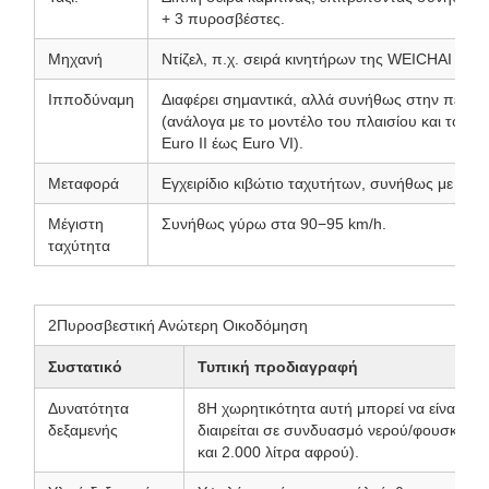
+ 3 πυροσβέστες.
Μηχανή
Ντίζελ, π.χ. σειρά κινητήρων της WEICHAI ή 
Ιπποδύναμη
Διαφέρει σημαντικά, αλλά συνήθως στην περιο
(ανάλογα με το μοντέλο του πλαισίου και το π
Euro II έως Euro VI).
Μεταφορά
Εγχειρίδιο κιβώτιο ταχυτήτων, συνήθως με 8 ή
Μέγιστη
Συνήθως γύρω στα 90−95 km/h.
ταχύτητα
2Πυροσβεστική Ανώτερη Οικοδόμηση
Συστατικό
Τυπική προδιαγραφή
Δυνατότητα
8Η χωρητικότητα αυτή μπορεί να είναι εξ 
δεξαμενής
διαιρείται σε συνδυασμό νερού/φουσκωτού
και 2.000 λίτρα αφρού).