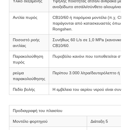
Υλικό δεξαμενής
Υψηλής ποιότητας ατσάλι άνθρακα με αντι
ανοξείδωτο ατσάλι/σύνθετο αλουμίνιο).
Αντλία πυρός
CB10/60 ή παρόμοια μοντέλα (π.χ. CB10/
παράγονται από κατασκευαστές όπως η S
Rongshen.
Ποσοστό ροής
Συνήθως 60 L/s σε 1,0 MPa (κανονική πίεσ
αντλίας
CB10/60.
Παρακολούθηση
Πυροβόλο κανόνι που τοποθετείται στην 
πυρός
ρεύμα
Περίπου 3.000 λίτρα/δευτερόλεπτο ή περι
παρακολούθησης
Πεδίο βολής
Η εμβέλεια του αερίου νερού είναι συνήθω
Προδιαγραφή του πλαισίου
Μοντέλο φορτηγού
Διάταξη 5