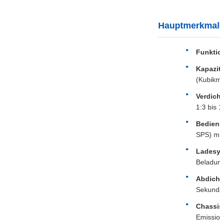
Hauptmerkmal
Funkti
Kapazit
(Kubikm
Verdic
1:3 bis
Bedien
SPS) mi
Ladesy
Beladu
Abdich
Sekundä
Chassi
Emission