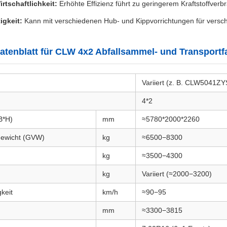
rtschaftlichkeit:
Erhöhte Effizienz führt zu geringerem Kraftstoffver
tigkeit:
Kann mit verschiedenen Hub- und Kippvorrichtungen für versch
tenblatt für CLW 4x2 Abfallsammel- und Transportf
Variiert (z. B. CLW5041ZY
4*2
B*H)
mm
≈5780*2000*2260
ewicht (GVW)
kg
≈6500−8300
kg
≈3500−4300
kg
Variiert (≈2000−3200)
keit
km/h
≈90−95
mm
≈3300−3815