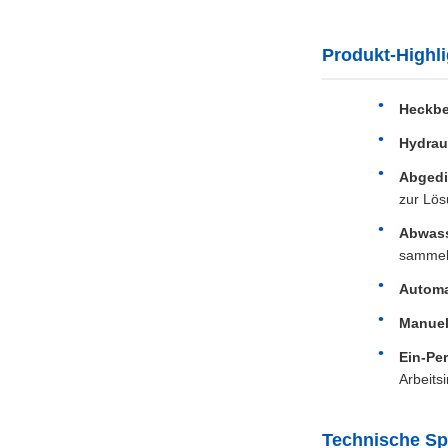
Produkt-Highli
Heckbe
Hydrau
Abgedi
zur Lös
Abwass
sammel
Automa
Manuell
Ein-Pe
Arbeitsi
Technische Spe