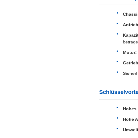
Chassi
Antrieb
Kapazit
betrage
Motor:
Getrieb
Sicher
Schlüsselvorte
Hohes 
Hohe A
Umwelt