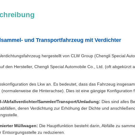
chreibung
lsammel- und Transportfahrzeug mit Verdichter
erdichtungsfahrzeug hergestellt von CLW Group (Chengli Special Auto
uf den Hersteller, Chengli Special Automobile Co., Ltd. (oft abgekürzt 
ebskonfiguration des Lkw an. Es bedeutet, dass das Fahrzeug insgesam
(normalerweise die Hinterachse). Dies ist eine gängige Konfiguration f
l-/Abfallverdichter/Sammler/Transport/Umladung:
Dies sind alles B
bfällen, deren Verdichtung zur Erhöhung der Dichte und anschließende
ngsstelle.
mierter Müllwagen:
Die Hauptfunktion besteht darin, Abfälle zu samme
r Entsorgungsstelle zu reduzieren.