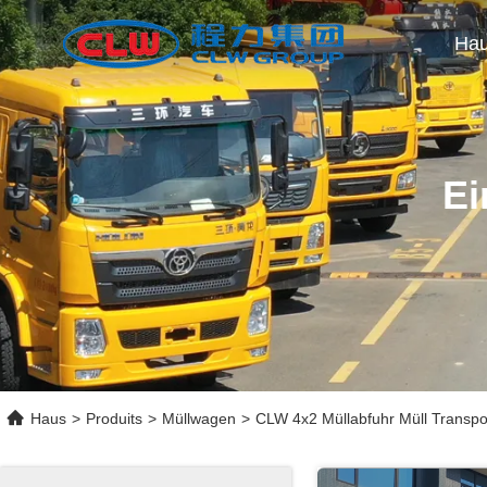
Ha
Ei
Haus
>
Produits
>
Müllwagen
>
CLW 4x2 Müllabfuhr Müll Transpor