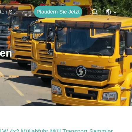
Plaudern Sie Jetzt
Treten Sie Mit Uns In Verbindung
ten
LW 4x2 Müllabfuhr Müll Transport Sammler