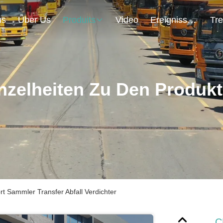
us
Über Us
Produits
Video
Ereignisse
nzelheiten Zu Den Produk
t Sammler Transfer Abfall Verdichter
C