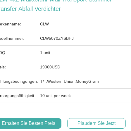
ransfer Abfall Verdichter
rkenname:
CLW
dellnummer:
CLW5070ZYSBHJ
OQ:
1 unit
eis:
19000USD
hlungsbedingungen:
T/T,Western Union,MoneyGram
rsorgungsfähigkeit:
10 unit per week
Erhalten Sie Besten Preis
Plaudern Sie Jetzt