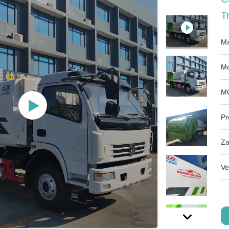
T
Ma
Mo
M
Pr
Za
Ve