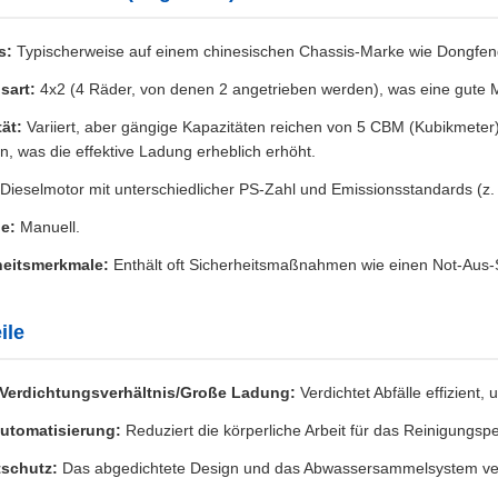
s:
Typischerweise auf einem chinesischen Chassis-Marke wie Dongfe
sart:
4x2 (4 Räder, von denen 2 angetrieben werden), was eine gute M
ät:
Variiert, aber gängige Kapazitäten reichen von 5 CBM (Kubikmeter)
n, was die effektive Ladung erheblich erhöht.
Dieselmotor mit unterschiedlicher PS-Zahl und Emissionsstandards (z. 
e:
Manuell.
heitsmerkmale:
Enthält oft Sicherheitsmaßnahmen wie einen Not-Aus-Sc
ile
Verdichtungsverhältnis/Große Ladung:
Verdichtet Abfälle effizien
utomatisierung:
Reduziert die körperliche Arbeit für das Reinigungsp
schutz:
Das abgedichtete Design und das Abwassersammelsystem ve