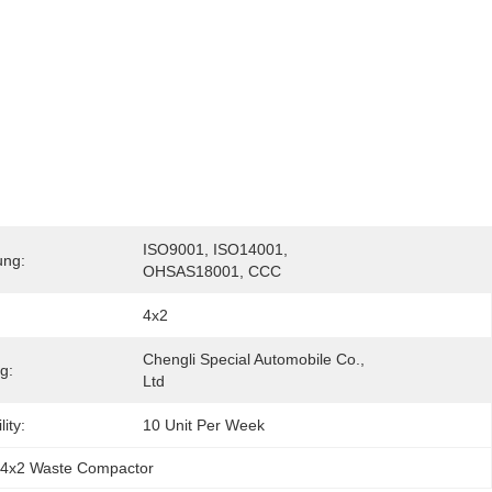
ISO9001, ISO14001, 
ung:
OHSAS18001, CCC
4x2
Chengli Special Automobile Co., 
g:
Ltd
ity:
10 Unit Per Week
4x2 Waste Compactor