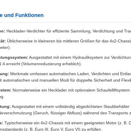
e und Funktionen
on:
Hecklader-Verdichter für effiziente Sammlung, Verdichtung und T
ät:
Üblicherweise in kleineren bis mittleren Größen für das 4x2-Chass
eter).
htungssystem:
Ausgestattet mit einem Hydrauliksystem zur Verdichtung
 1:4 erreicht (Volumenreduzierung erheblich).
ung:
Merkmale umfassen automatisches Laden, Verdichten und Entlad
t automatischen und manuellen Modi für doppelte Sicherheit und Flexibi
stem:
Normalerweise ein Hecklader mit optionalem Schaufelliftsystem 
ng.
tung:
Ausgestattet mit einem vollständig abgedichteten Staubbehält
rverschmutzung (Geruch, flüssiger Abfluss) während des Transports z
s:
Typischerweise ein 4x2-Chassis mit einem geeigneten Motor (z. B. 
sstandards (z. B. Euro III, Euro V, Euro VI) zu erfüllen.