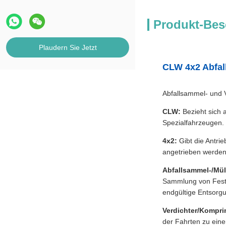
Produkt-Bes
Plaudern Sie Jetzt
CLW 4x2 Abfal
Abfallsammel- und V
CLW:
Bezieht sich a
Spezialfahrzeugen.
4x2:
Gibt die Antri
angetrieben werden 
Abfallsammel-/Mül
Sammlung von Festa
endgültige Entsorgu
Verdichter/Kompri
der Fahrten zu eine