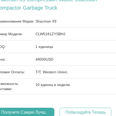
ompactor Garbage Truck
именование Марки:
Shacman X9
мер Модели:
CLW5181ZYSBHJ
OQ:
1 единица
на:
48000USD
ловия Оплаты:
T/T, Western Union,
зможность
10 единиц в неделю
ставки:
Получите Самую Лучшую Цену
Побеседуйте Теперь