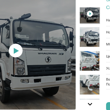
C
На
Но
M
Це
Ус
Во
По