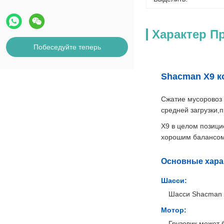
Характер П
Побеседуйте теперь
Shacman X9 к
Сжатие мусоровоз 
средней загрузки
X9 в целом позици
хорошим балансом
Основные хара
Шасси:
Шасси Shacman 
Мотор:
Грузовик может 