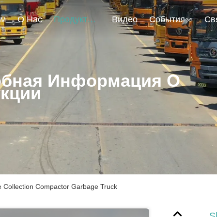
ом
О Нас
Продукты
Видео
События
бная Информация О
кции
Collection Compactor Garbage Truck
S