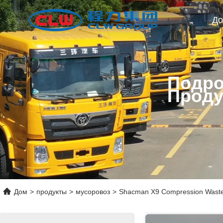
Д
Подро
Проду
Дом
>
продукты
>
мусоровоз
>
Shacman X9 Compression Waste 