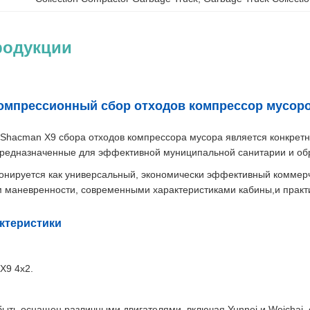
родукции
омпрессионный сбор отходов компрессор мусор
Shacman X9 сбора отходов компрессора мусора является конкретн
,предназначенные для эффективной муниципальной санитарии и об
онируется как универсальный, экономически эффективный коммерч
 маневренности, современными характеристиками кабины,и практи
ктеристики
X9 4х2.
быть оснащен различными двигателями, включая Yunnei и Weichai, с