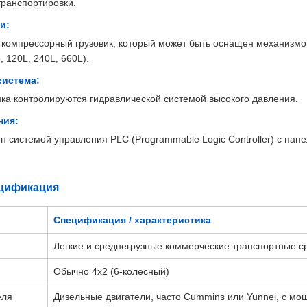
ранспортировки.
и:
 компрессорный грузовик, который может быть оснащен механизм
 120L, 240L, 660L).
система:
зка контролируются гидравлической системой высокого давления.
ния:
н системой управления PLC (Programmable Logic Controller) с пане
цификация
Спецификация / характеристика
Легкие и среднегрузные коммерческие транспортные с
Обычно 4х2 (6-колесный)
еля
Дизельные двигатели, часто Cummins или Yunnei, с мощн