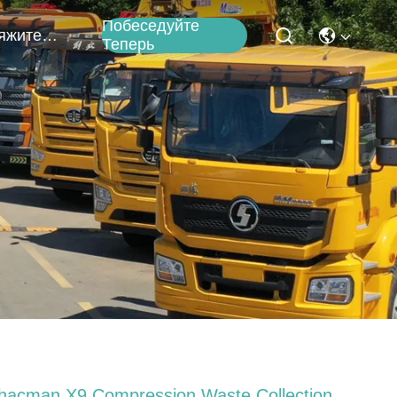
Побеседуйте
Свяжитесь Мы
Теперь
hacman X9 Compression Waste Collection