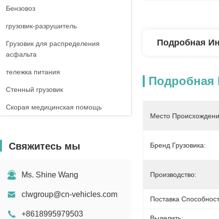
Бензовоз
грузовик-разрушитель
Подробная И
Грузовик для распределения
асфальта
тележка питания
Подробная
Стенный грузовик
Скорая медицинская помощь
Место Происхождени
Автодом-грузовик
Свяжитесь мы
Бренд Грузовика:
Ms. Shine Wang
Производство:
clwgroup@cn-vehicles.com
Поставка Способност
+8618995979503
Выделить: