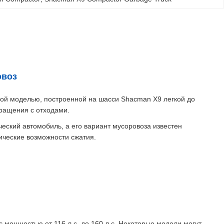
овоз
ой моделью, построенной на шасси Shacman X9 легкой до
ращения с отходами.
еский автомобиль, а его вариант мусоровоза известен
ческие возможности сжатия.
 мощностью от 116 л.с. до 160 л.с. Некоторые модели могут