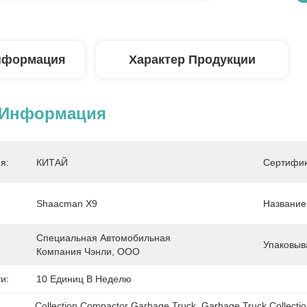
нформация
Характер Продукции
 Информация
я:
КИТАЙ
Сертифик
Shaacman X9
Название
Специальная Автомобильная 
Упаковыв
Компания Чэнли, ООО
и:
10 Единиц В Неделю
Collection Compactor Garbage Truck
, 
Garbage Truck Collecti