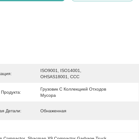
ISO9001, ISO14001, 
ация:
OHSAS18001, CCC
Грузовик С Коллекцией Отходов 
 Продукта:
Мусора
ая Детали:
Обнаженная
on Compactor
, 
Shacman X9 Compactor Garbage Truck