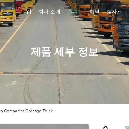
집
회사 소개
상품
화면
행사
제품 세부 정보
on Compactor Garbage Truck
S