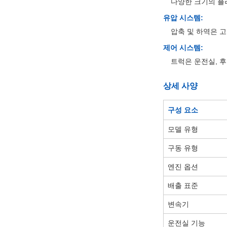
다양한 크기의 플라
유압 시스템:
압축 및 하역은 
제어 시스템:
트럭은 운전실, 
상세 사양
구성 요소
모델 유형
구동 유형
엔진 옵션
배출 표준
변속기
운전실 기능