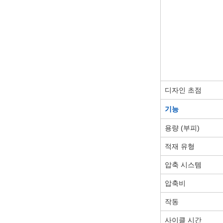
디자인 초점
기능
용량 (부피)
적재 유형
압축 시스템
압축비
작동
사이클 시간