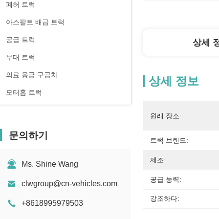
폐허 트럭
아스팔트 배급 트럭
공급 트럭
상세 
무대 트럭
의료 응급 구급차
상세 정보
모터홈 트럭
원래 장소:
문의하기
트럭 브랜드:
제조:
Ms. Shine Wang
공급 능력:
clwgroup@cn-vehicles.com
강조하다:
+8618995979503