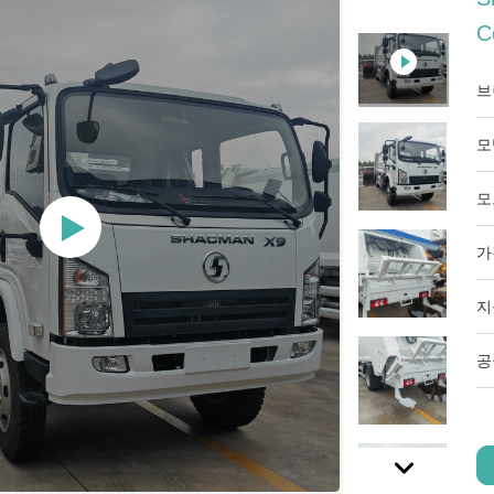
C
브
모
모
가
지
공