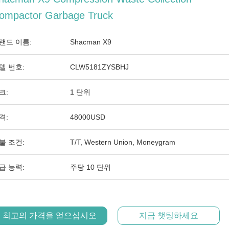
ompactor Garbage Truck
랜드 이름:
Shacman X9
델 번호:
CLW5181ZYSBHJ
크:
1 단위
격:
48000USD
불 조건:
T/T, Western Union, Moneygram
급 능력:
주당 10 단위
최고의 가격을 얻으십시오
지금 챗팅하세요