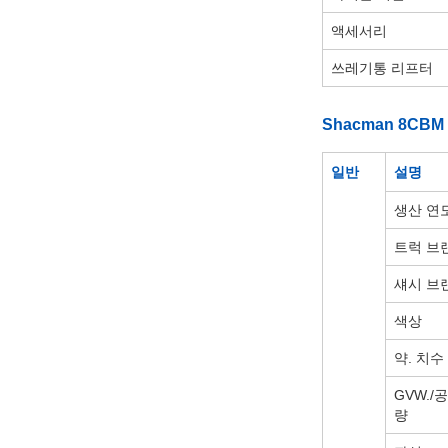
액세서리
쓰레기통 리프터
Shacman 8C
일반
설명
생산 연
트럭 브
섀시 브
색상
약. 치수
GVW./
량