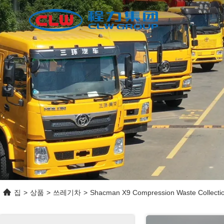
집
>
상품
>
쓰레기차
>
Shacman X9 Compression Waste Collecti