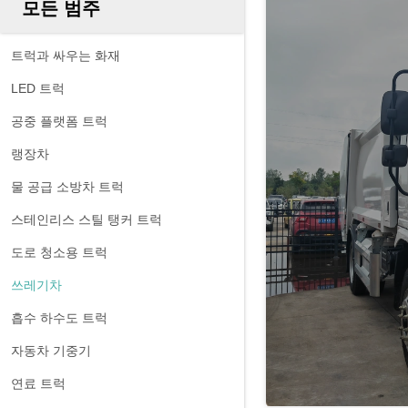
모든 범주
트럭과 싸우는 화재
LED 트럭
공중 플랫폼 트럭
랭장차
물 공급 소방차 트럭
스테인리스 스틸 탱커 트럭
도로 청소용 트럭
쓰레기차
흡수 하수도 트럭
자동차 기중기
연료 트럭