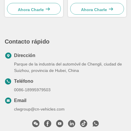
Camión de recogida de
combustible diésel Foton,
residuos médicos
camión recolector de
Ahora Charle
Ahora Charle
residuos de 20 m³
Contacto rápido
Dirección
Parque de la industria del automóvil de Chengli, ciudad de
Suizhou, provincia de Hubei, China
Teléfono
0086-18995979503
Email
clwgroup@cn-vehicles.com