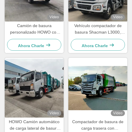
Vídeo
Vídeo
Camión de basura
Vehículo compactador de
personalizado HOWO con
basura Shacman L3000,
compresor para la
camión recolector de basura
eliminación de residuos
de 16 m³ con 260 CV
Ahora Charle
Ahora Charle
comprimidos
Vídeo
Vídeo
HOWO Camión automático
Compactador de basura de
de carga lateral de basura
carga trasera con