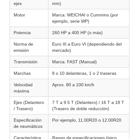
ejes
mm)
Motor
Marca: WEICHAI o Cummins (por
ejemplo, serie WP)
Potencia
260 HP a 400 HP (o más)
Norma de
Euro III a Euro VI (dependiendo del
emisión
mercado)
Transmisión
Marca: FAST (Manual)
Marchas
8 o 10 delanteras, 1 o 2 traseras
Velocidad
Aprox. 80 a 100 km/h
máxima
Ejes (Delantero
7 T a 9.5 T (Delantero) / 16 T a 18 T
/ Trasero)
(Trasero de doble reducción)
Especificación
Por ejemplo, 11.00R20 o 12.00R20
de neumáticos
Característica
Rango de especificaciones típico