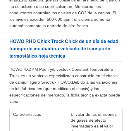
ellas.Esto asegura que los polluelos en el medio del camión
no se asfixien o se sobrecalienten..Monitoreo: los
conductores controlan los niveles de CO2 de la cabina. Si
los niveles exceden 500-600 ppm, el sistema aumenta
automáticamente la entrada de aire fresco.
HOWO RHD Chick Truck Chick de un día de edad
transporte incubadora vehículo de transporte
termostático hoja técnica
HOWO 4X2 4M Poultry/Livestock Constant Temperature
Truck es un vehículo especializado construido en el chasis
de camión ligero Sinotruk HOWO.Debido a las variaciones
de los fabricantes (que modifican el chasis) y las
especificaciones del mercado, la ficha técnica exacta puede
variar
Características
El valor de las emisiones
Gr
de gases de efecto
invernadero es el valor