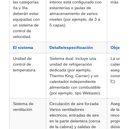
las categorías
interior está configurado con
más de 50
IIa y IIIa
estanterías o jaulas de
deberán estar
almacenamiento de varios
equipadas con
niveles (por ejemplo, de 3 a
un sistema de
5 capas).
control de
velocidad.
El sistema
Detalle/especificación
Objetivo
Unidad de
Sistema dual: incluye una
La unidad
control de
unidad de refrigeración
caliente y
temperatura
dedicada (por ejemplo,
aseguran
Thermo King, Carrier) y un
constante
calentador independiente
̊C).
alimentado con combustible
(por ejemplo, tipo Webasto).
Sistema de
Circulación de aire forzada:
Asegura u
ventilación
Varios ventiladores
de la tem
eléctricos, entradas de aire
rincones y
en la parte delantera (cerca
proporcion
de la cabina) y salidas de
dióxido d