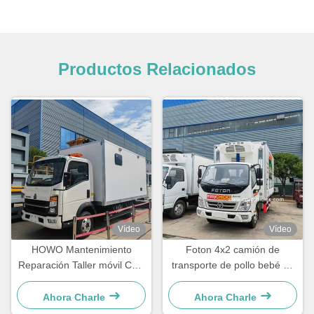
Productos Relacionados
Vídeo
Vídeo
HOWO Mantenimiento
Foton 4x2 camión de
Reparación Taller móvil Caja
transporte de pollo bebé de
de herramientas Caja de
un día de edad
carga Furgoneta
Ahora Charle
Ahora Charle