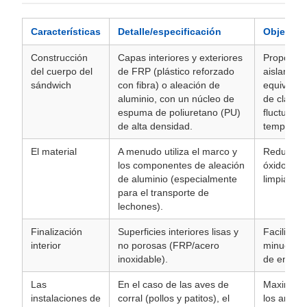
Características
Detalle/especificación
Objetivo
Construcción
Capas interiores y exteriores
Proporcio
del cuerpo del
de FRP (plástico reforzado
aislamien
sándwich
con fibra) o aleación de
equivalen
aluminio, con un núcleo de
de clase 
espuma de poliuretano (PU)
fluctuaci
de alta densidad.
temperatu
El material
A menudo utiliza el marco y
Reduce el 
los componentes de aleación
óxido y la
de aluminio (especialmente
limpiar y 
para el transporte de
lechones).
Finalización
Superficies interiores lisas y
Facilita l
interior
no porosas (FRP/acero
minuciosas
inoxidable).
de enfer
Las
En el caso de las aves de
Maximiza 
instalaciones de
corral (pollos y patitos), el
los anima