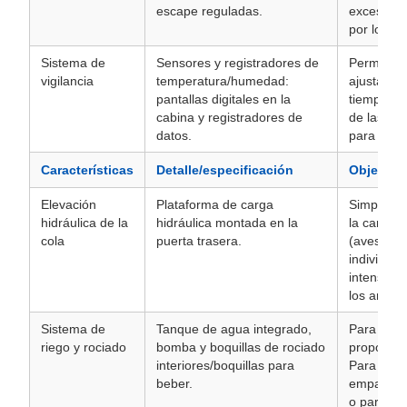
escape reguladas.
exceso d
por los an
Sistema de
Sensores y registradores de
Permite a
vigilancia
temperatura/humedad:
ajustar lo
pantallas digitales en la
tiempo rea
cabina y registradores de
de las co
datos.
para garan
Características
Detalle/especificación
Objetivo
Elevación
Plataforma de carga
Simplific
hidráulica de la
hidráulica montada en la
la carga y
cola
puerta trasera.
(aves de c
individual
intensidad
los animal
Sistema de
Tanque de agua integrado,
Para lech
riego y rociado
bomba y boquillas de rociado
proporcio
interiores/boquillas para
Para todo
beber.
empañar o
o para ay