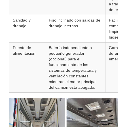
a través 
de emerge
Sanidad y
Piso inclinado con salidas de
Facilita l
drenaje
drenaje internas.
completa 
limpieza, 
bioseguri
Fuente de
Batería independiente o
Garantiza 
alimentación
pequeño generador
durante l
(opcional) para el
emergenc
funcionamiento de los
sistemas de temperatura y
ventilación constantes
mientras el motor principal
del camión está apagado.