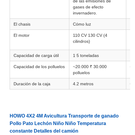
de las emisiones de
gases de efecto
invernadero.
El chasis
Cómo luz
H
El motor
110 CV 130 CV (4
16
cilindros)
Capacidad de carga útil
1 5 toneladas
10
Capacidad de los polluelos
~20.000 ₹ 30.000
~5
polluelos
Duración de la caja
4.2 metros
6.
HOWO 4X2 4M Avicultura Transporte de ganado
Pollo Pato Lechón Niño Niño Temperatura
constante Detalles del camión