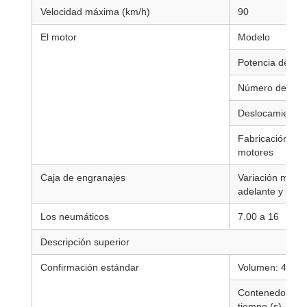
Velocidad máxima (km/h)
90
El motor
Modelo
Potencia de cab
Número de bote
Deslocamiento
Fabricación de
motores
Caja de engranajes
Variación manua
adelante y 1 ha
Los neumáticos
7.00 a 16
Descripción superior
Confirmación estándar
Volumen: 4CB
Contenedor Rol
tiempo (s)