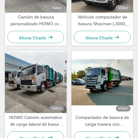
Vídeo
Vídeo
Camión de basura
Vehículo compactador de
personalizado HOWO con
basura Shacman L3000,
compresor para la
camión recolector de basura
eliminación de residuos
de 16 m³ con 260 CV
Ahora Charle
Ahora Charle
comprimidos
Vídeo
Vídeo
HOWO Camión automático
Compactador de basura de
de carga lateral de basura
carga trasera con
Camión de recogida de
combustible diésel Foton,
residuos médicos
camión recolector de