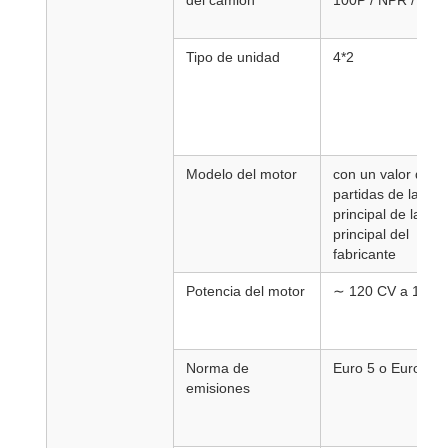
del camión
100P / NPR / NQ
Tipo de unidad
4*2
Modelo del motor
con un valor de la
partidas de la caj
principal de la caj
principal del
fabricante
Potencia del motor
∼ 120 CV a 190 
Norma de
Euro 5 o Euro 6
emisiones