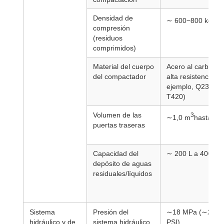
Densidad de
3
∼ 600−800 kg/m
compresión
(residuos
comprimidos)
Material del cuerpo
Acero al carbono 
del compactador
alta resistencia (p
ejemplo, Q235, Q
T420)
Volumen de las
3
∼1,0 m
hasta 2,
puertas traseras
Capacidad del
∼ 200 L a 400 L
depósito de aguas
residuales/líquidos
Sistema
Presión del
∼18 MPa (∼2.60
hidráulico y de
sistema hidráulico
PSI)