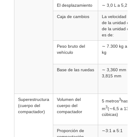
El desplazamiento
∼ 3,0 L a 5,2 L
Caja de cambios
La velocidad máx
de la unidad de c
de la unidad de c
es de:
Peso bruto del
∼ 7.300 kg a 10.
vehículo
kg
Base de las ruedas
∼ 3,360 mm hast
3,815 mm
Superestructura
Volumen del
3
5 metros
hasta 1
(cuerpo del
cuerpo del
3
m
(∼6,5 a 13 yar
compactador)
compactador
cúbicas)
Proporción de
∼3:1 a 5:1
compactación